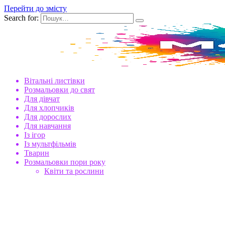
Перейти до змісту
Search for:
Вітальні листівки
Розмальовки до свят
Для дівчат
Для хлопчиків
Для дорослих
Для навчання
Із ігор
Із мультфільмів
Тварин
Розмальовки пори року
Квіти та рослини