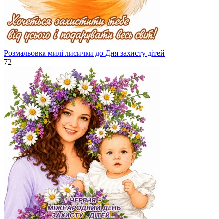
Розмальовка милі лисички до Дня захисту дітей
72