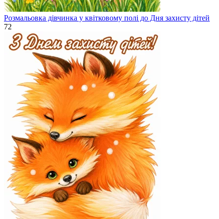
Розмальовка дівчинка у квітковому полі до Дня захисту дітей
72