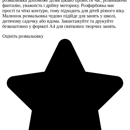
розмальовка допоможе дітям цікаво провести час, розвиваючи
фантазію, уважність і дрібну моторику. Розфарбовка має
прості та чіткі контури, тому підходить для дітей різного віку.
Малюнок розмальовка чудово підійде для занять у школі,
дитячому садочку або вдома. Завантажуйте та друкуйте
безкоштовно у форматі А4 для святкових творчих занять.
Оцініть розмальовку