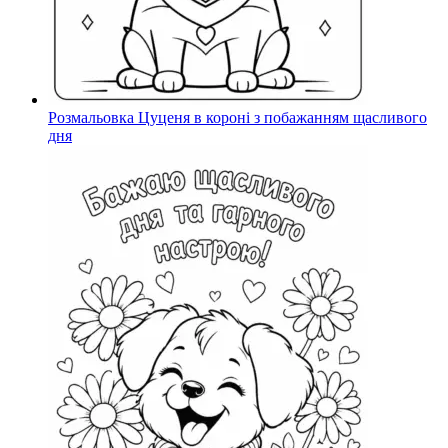
Розмальовка Цуценя в короні з побажанням щасливого
дня