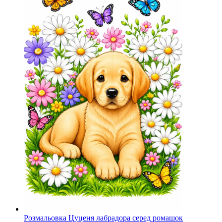
Розмальовка Цуценя лабрадора серед ромашок