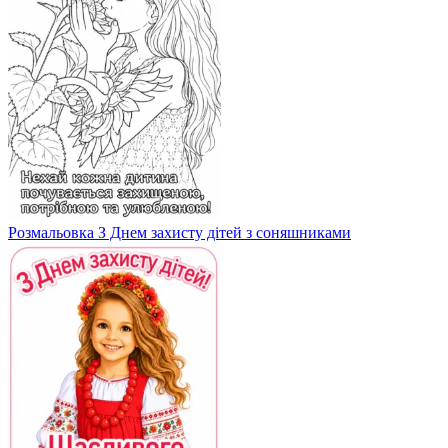
Розмальовка З Днем захисту дітей з соняшниками