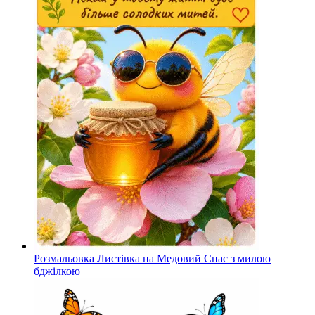
Розмальовка Листівка на Медовий Спас з милою
бджілкою