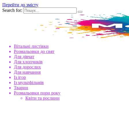
Перейти до змісту
Search for:
Вітальні листівки
Розмальовки до свят
Для дівчат
Для хлопчиків
Для дорослих
Для навчання
Із ігор
Із мультфільмів
Тварин
Розмальовки пори року
Квіти та рослини