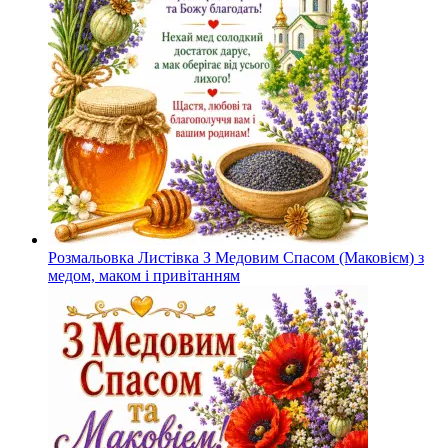
Розмальовка Листівка З Медовим Спасом (Маковієм) з
медом, маком і привітанням