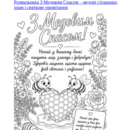
Розмальовка З Медовим Спасом – медові стільники,
храм і святкове привітання