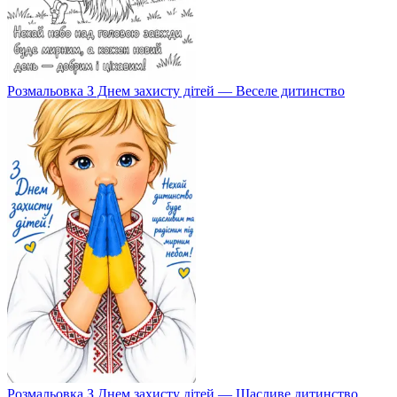
Розмальовка З Днем захисту дітей — Веселе дитинство
Розмальовка З Днем захисту дітей — Щасливе дитинство