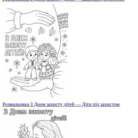
Розмальовка З Днем захисту дітей — Діти під захистом