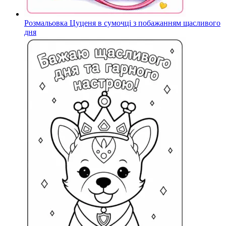
Розмальовка Цуценя в сумочці з побажанням щасливого
дня