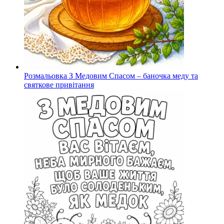
Розмальовка З Медовим Спасом – баночка меду та
святкове привітання