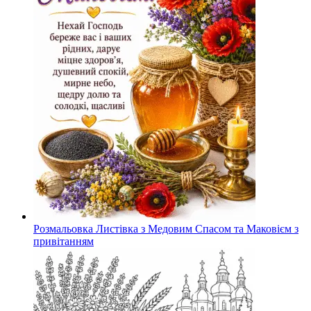
Розмальовка Листівка з Медовим Спасом та Маковієм з
привітанням