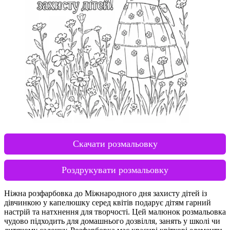
Скачати розмальовку
Роздрукувати розмальовку
Ніжна розфарбовка до Міжнародного дня захисту дітей із
дівчинкою у капелюшку серед квітів подарує дітям гарний
настрій та натхнення для творчості. Цей малюнок розмальовка
чудово підходить для домашнього дозвілля, занять у школі чи