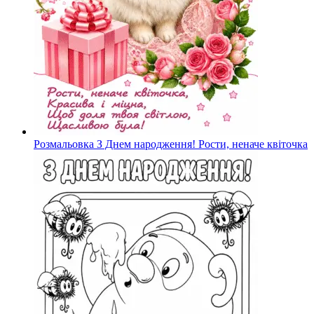
Розмальовка З Днем народження! Рости, неначе квіточка