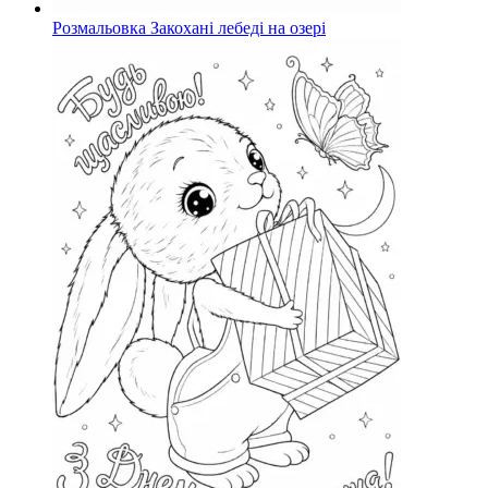
Розмальовка Закохані лебеді на озері