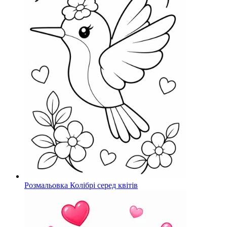
Розмальовка Колібрі серед квітів