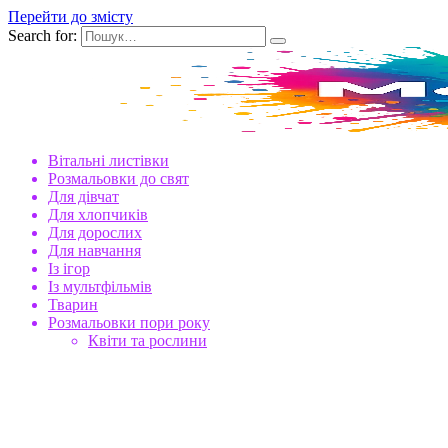
Перейти до змісту
Search for:
Вітальні листівки
Розмальовки до свят
Для дівчат
Для хлопчиків
Для дорослих
Для навчання
Із ігор
Із мультфільмів
Тварин
Розмальовки пори року
Квіти та рослини