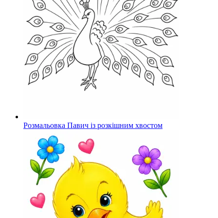
Розмальовка Павич із розкішним хвостом