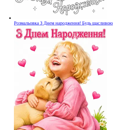
Розмальовка З Днем народження! Будь щасливою