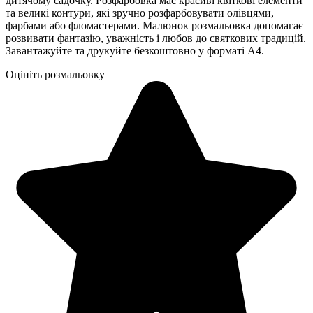
дитячому садочку. Розфарбовка має красиві квіткові елементи
та великі контури, які зручно розфарбовувати олівцями,
фарбами або фломастерами. Малюнок розмальовка допомагає
розвивати фантазію, уважність і любов до святкових традицій.
Завантажуйте та друкуйте безкоштовно у форматі А4.
Оцініть розмальовку