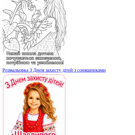
Розмальовка З Днем захисту дітей з соняшниками