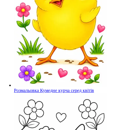
Розмальовка Кумедне курча серед квітів