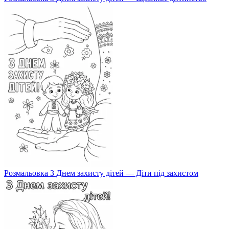
Розмальовка З Днем захисту дітей — Діти під захистом