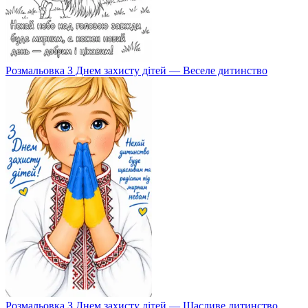
Розмальовка З Днем захисту дітей — Веселе дитинство
Розмальовка З Днем захисту дітей — Щасливе дитинство