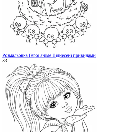
Розмальовка Герої аніме Віднесені привидами
83