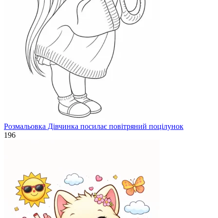
Розмальовка Дівчинка посилає повітряний поцілунок
196