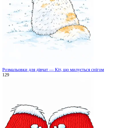
Розмальовки для дівчат — Кіт, що милується снігом
129