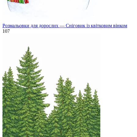
Розмальовки для дорослих — Сніговик із квітковим вінком
107