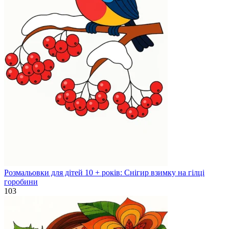
Розмальовки для дітей 10 + років: Снігир взимку на гілці
горобини
103