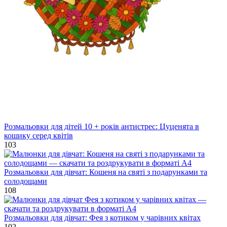
Розмальовки для дітей 10 + років антистрес: Цуценята в
кошику серед квітів
103
Розмальовки для дівчат: Кошеня на святі з подарунками та
солодощами
108
Розмальовки для дівчат: Фея з котиком у чарівних квітах
102