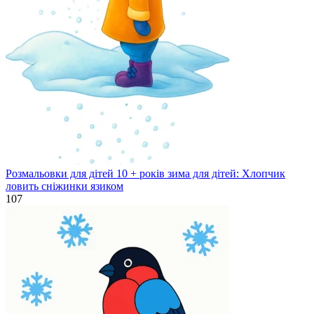
Розмальовки для дітей 10 + років зима для дітей: Хлопчик
ловить сніжинки язиком
107