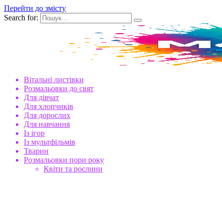
Перейти до змісту
Search for:
Вітальні листівки
Розмальовки до свят
Для дівчат
Для хлопчиків
Для дорослих
Для навчання
Із ігор
Із мультфільмів
Тварин
Розмальовки пори року
Квіти та рослини