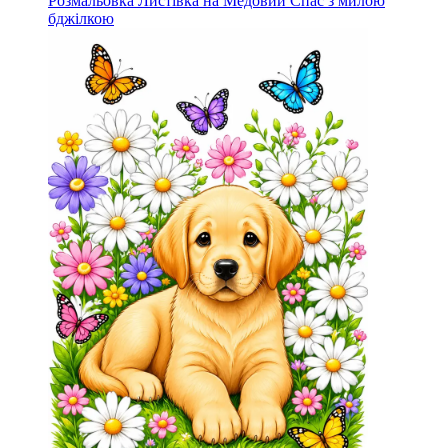
Розмальовка Листівка на Медовий Спас з милою
бджілкою