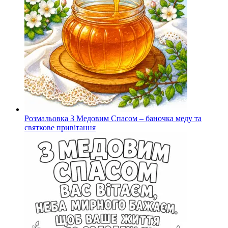
Розмальовка З Медовим Спасом – баночка меду та
святкове привітання