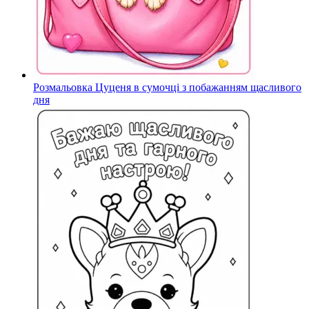
Розмальовка Цуценя в сумочці з побажанням щасливого
дня