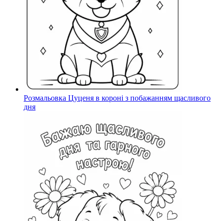
Розмальовка Цуценя в короні з побажанням щасливого
дня