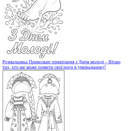
Розмальовка Прикольне привітання з Днем молоді – Вітаю
тих, хто ще може помити свої ноги в умивальнику!