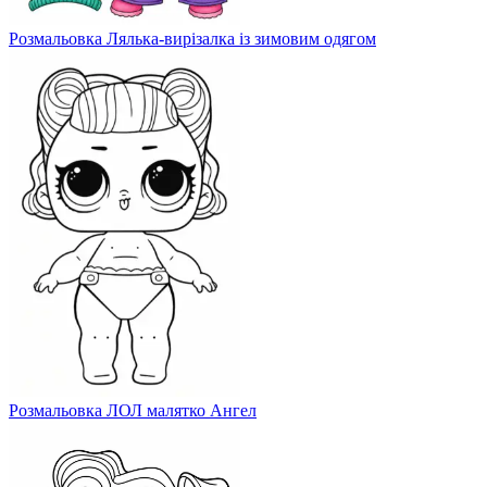
Розмальовка Лялька-вирізалка із зимовим одягом
Розмальовка ЛОЛ малятко Ангел