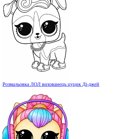
Розмальовка ЛОЛ вихованець цуцик Ді-джей