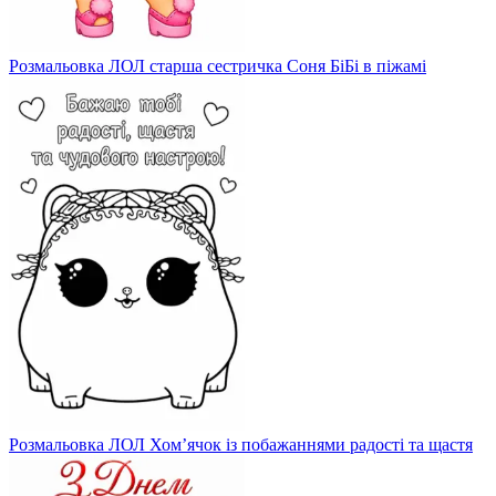
Розмальовка ЛОЛ старша сестричка Соня БіБі в піжамі
Розмальовка ЛОЛ Хом’ячок із побажаннями радості та щастя