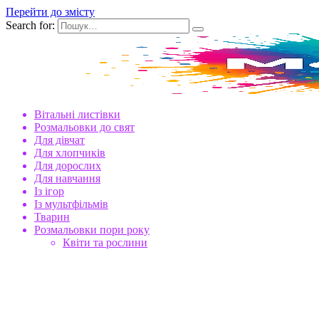
Перейти до змісту
Search for:
Вітальні листівки
Розмальовки до свят
Для дівчат
Для хлопчиків
Для дорослих
Для навчання
Із ігор
Із мультфільмів
Тварин
Розмальовки пори року
Квіти та рослини