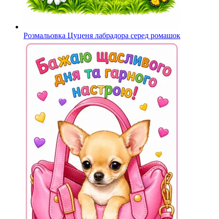
Розмальовка Цуценя лабрадора серед ромашок