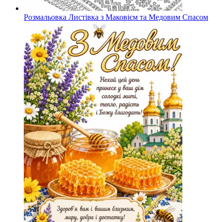
Розмальовка Листівка з Маковієм та Медовим Спасом