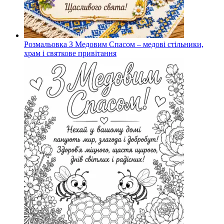
Розмальовка З Медовим Спасом – медові стільники,
храм і святкове привітання