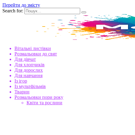
Перейти до змісту
Search for:
Вітальні листівки
Розмальовки до свят
Для дівчат
Для хлопчиків
Для дорослих
Для навчання
Із ігор
Із мультфільмів
Тварин
Розмальовки пори року
Квіти та рослини