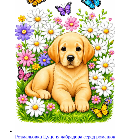
Розмальовка Цуценя лабрадора серед ромашок