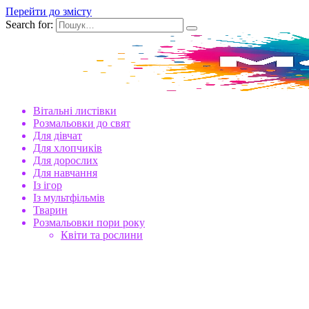
Перейти до змісту
Search for:
Вітальні листівки
Розмальовки до свят
Для дівчат
Для хлопчиків
Для дорослих
Для навчання
Із ігор
Із мультфільмів
Тварин
Розмальовки пори року
Квіти та рослини