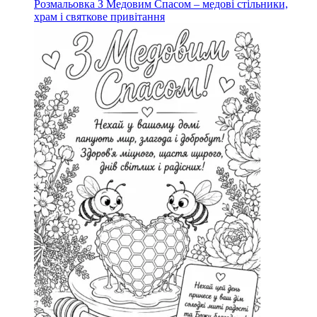
Розмальовка З Медовим Спасом – медові стільники,
храм і святкове привітання