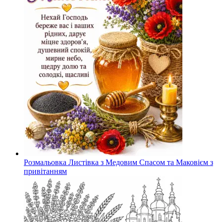
Розмальовка Листівка з Медовим Спасом та Маковієм з
привітанням