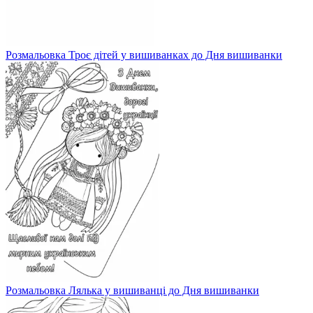
Розмальовка Троє дітей у вишиванках до Дня вишиванки
Розмальовка Лялька у вишиванці до Дня вишиванки