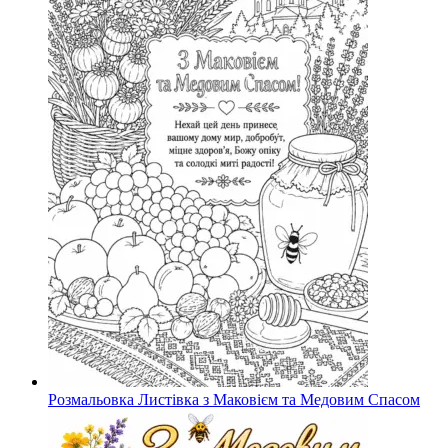
Розмальовка Листівка з Маковієм та Медовим Спасом