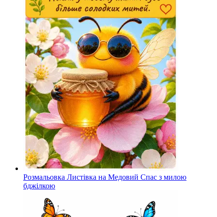
Розмальовка Листівка на Медовий Спас з милою
бджілкою