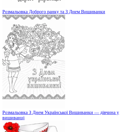
Розмальовка Доброго ранку та З Днем Вишиванки
Розмальовка З Днем Української Вишиванки — дівчина у
вишиванці