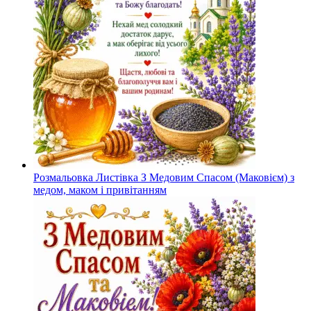
Розмальовка Листівка З Медовим Спасом (Маковієм) з
медом, маком і привітанням