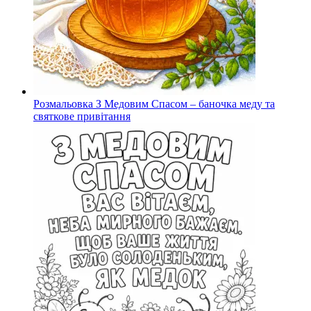
Розмальовка З Медовим Спасом – баночка меду та
святкове привітання