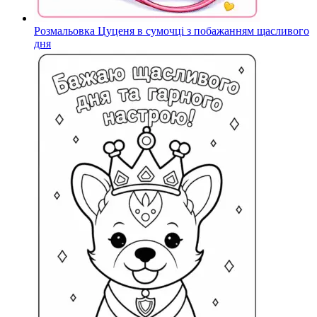
Розмальовка Цуценя в сумочці з побажанням щасливого
дня