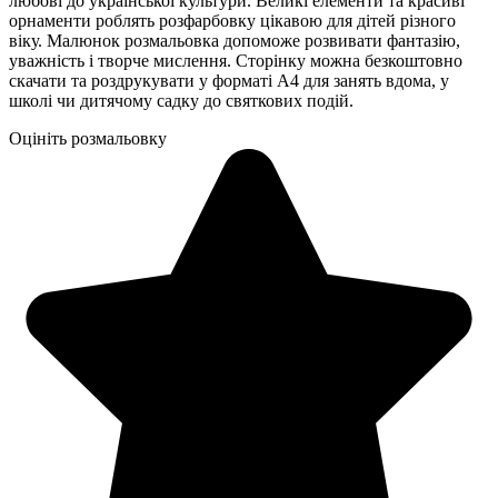
любові до української культури. Великі елементи та красиві
орнаменти роблять розфарбовку цікавою для дітей різного
віку. Малюнок розмальовка допоможе розвивати фантазію,
уважність і творче мислення. Сторінку можна безкоштовно
скачати та роздрукувати у форматі А4 для занять вдома, у
школі чи дитячому садку до святкових подій.
Оцініть розмальовку