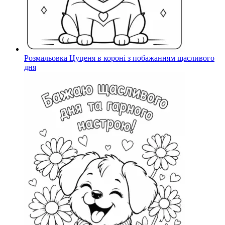
Розмальовка Цуценя в короні з побажанням щасливого
дня