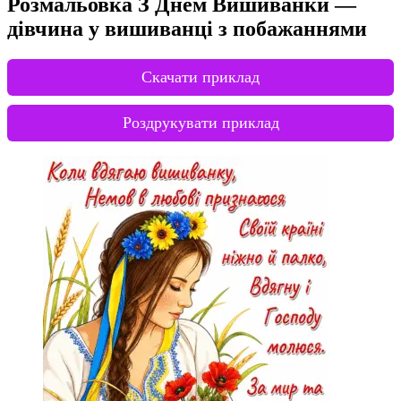
Розмальовка З Днем Вишиванки —
дівчина у вишиванці з побажаннями
Скачати приклад
Роздрукувати приклад