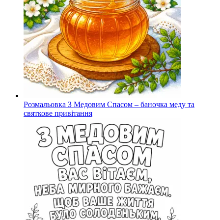
Розмальовка З Медовим Спасом – баночка меду та
святкове привітання