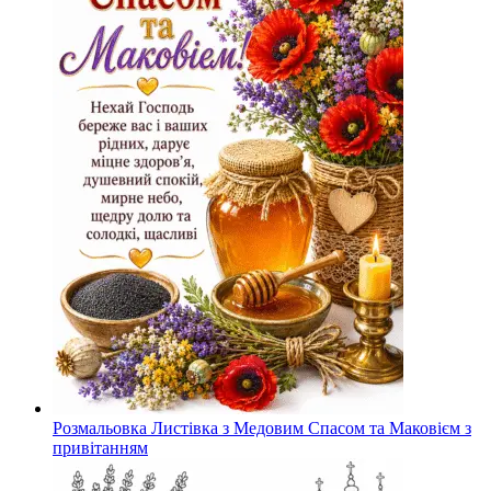
Розмальовка Листівка з Медовим Спасом та Маковієм з
привітанням