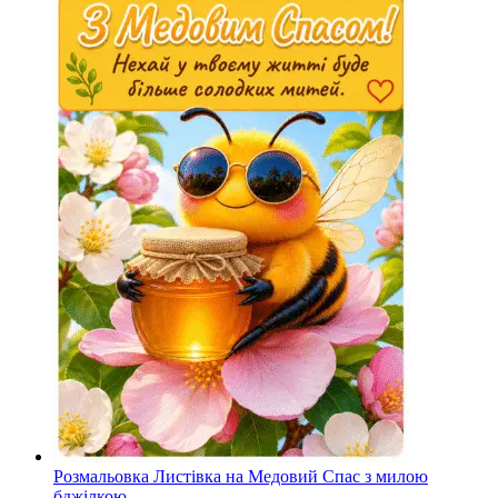
Розмальовка Листівка на Медовий Спас з милою
бджілкою