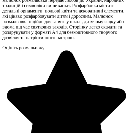
малюнок розмальовка передає любов до України, народних
традицій і символіки вишиванки. Розфарбовка містить
детальні орнаменти, польові квіти та декоративні елементи,
які цікаво розфарбовувати дітям і дорослим. Малюнок
розмальовка підійде для занять у школі, дитячому садку або
вдома під час святкових заходів. Сторінку легко скачати та
роздрукувати у форматі А4 для безкоштовного творчого
дозвілля та патріотичного настрою.
Оцініть розмальовку