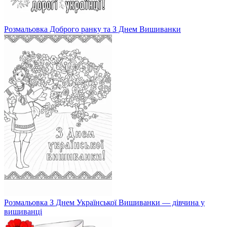
Розмальовка Доброго ранку та З Днем Вишиванки
Розмальовка З Днем Української Вишиванки — дівчина у
вишиванці