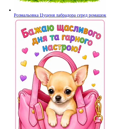
Розмальовка Цуценя лабрадора серед ромашок