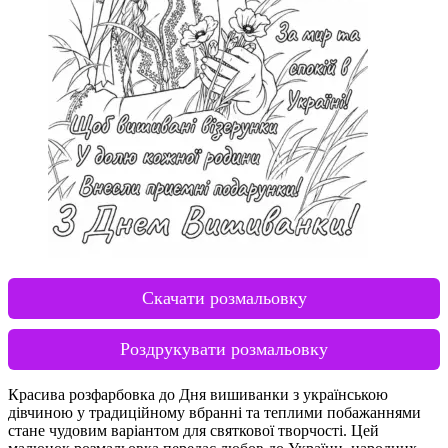
Скачати розмальовку
Роздрукувати розмальовку
Красива розфарбовка до Дня вишиванки з українською
дівчиною у традиційному вбранні та теплими побажаннями
стане чудовим варіантом для святкової творчості. Цей