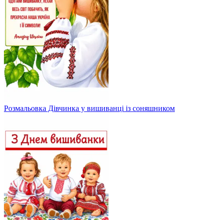
Розмальовка Дівчинка у вишиванці із соняшником