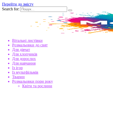
Перейти до змісту
Search for:
Вітальні листівки
Розмальовки до свят
Для дівчат
Для хлопчиків
Для дорослих
Для навчання
Із ігор
Із мультфільмів
Тварин
Розмальовки пори року
Квіти та рослини