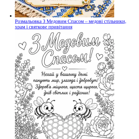
Розмальовка З Медовим Спасом – медові стільники,
храм і святкове привітання