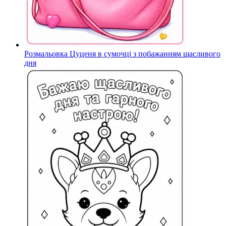
Розмальовка Цуценя в сумочці з побажанням щасливого
дня