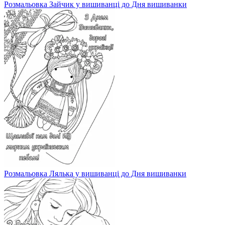
Розмальовка Зайчик у вишиванці до Дня вишиванки
Розмальовка Лялька у вишиванці до Дня вишиванки