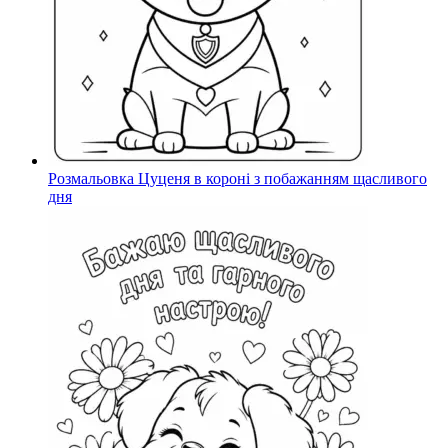
Розмальовка Цуценя в короні з побажанням щасливого
дня