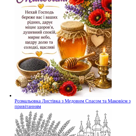
Розмальовка Листівка з Медовим Спасом та Маковієм з
привітанням