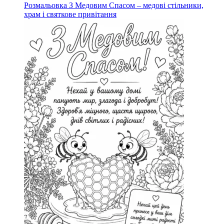
Розмальовка З Медовим Спасом – медові стільники,
храм і святкове привітання