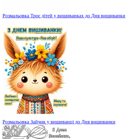
Розмальовка Троє дітей у вишиванках до Дня вишиванки
Розмальовка Зайчик у вишиванці до Дня вишиванки