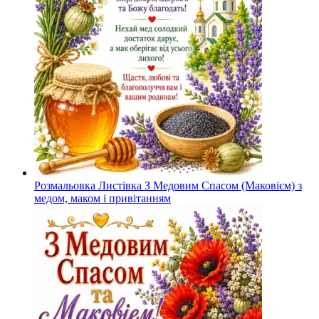
Розмальовка Листівка З Медовим Спасом (Маковієм) з
медом, маком і привітанням