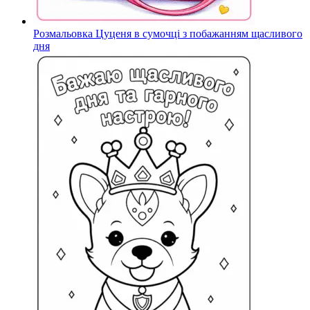
Розмальовка Цуценя в сумочці з побажанням щасливого
дня