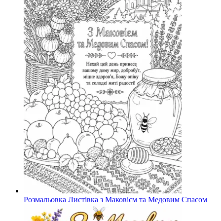
Розмальовка Листівка з Маковієм та Медовим Спасом