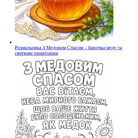
Розмальовка З Медовим Спасом – баночка меду та
святкове привітання