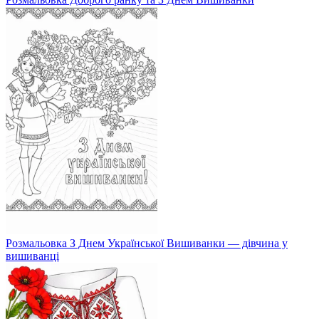
Розмальовка З Днем Української Вишиванки — дівчина у
вишиванці