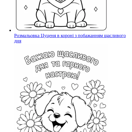
Розмальовка Цуценя в короні з побажанням щасливого
дня