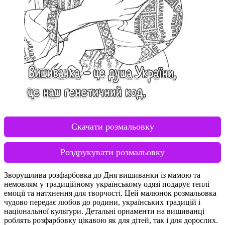
Скачати розмальовку
Роздрукувати розмальовку
Зворушлива розфарбовка до Дня вишиванки із мамою та
немовлям у традиційному українському одязі подарує теплі
емоції та натхнення для творчості. Цей малюнок розмальовка
чудово передає любов до родини, українських традицій і
національної культури. Детальні орнаменти на вишиванці
роблять розфарбовку цікавою як для дітей, так і для дорослих.