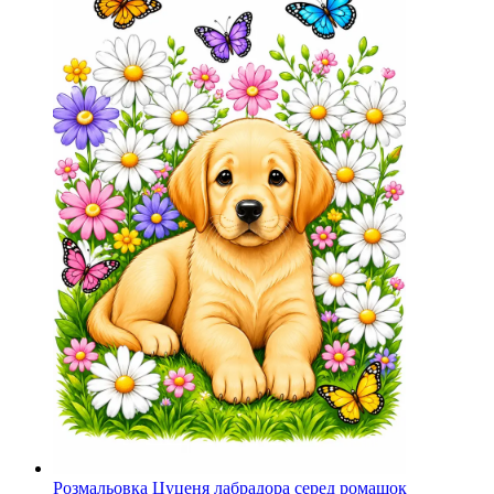
Розмальовка Цуценя лабрадора серед ромашок