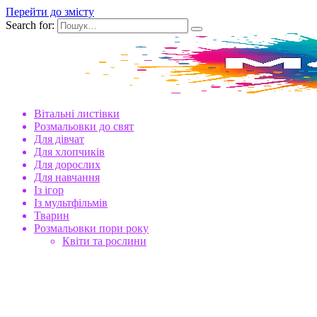
Перейти до змісту
Search for:
Вітальні листівки
Розмальовки до свят
Для дівчат
Для хлопчиків
Для дорослих
Для навчання
Із ігор
Із мультфільмів
Тварин
Розмальовки пори року
Квіти та рослини