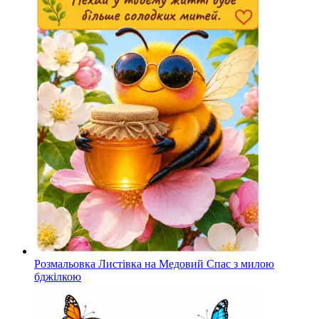
Розмальовка Листівка на Медовий Спас з милою
бджілкою