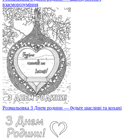
взаєморозуміння
Розмальовка З Днем родини — будьте щасливі та кохані