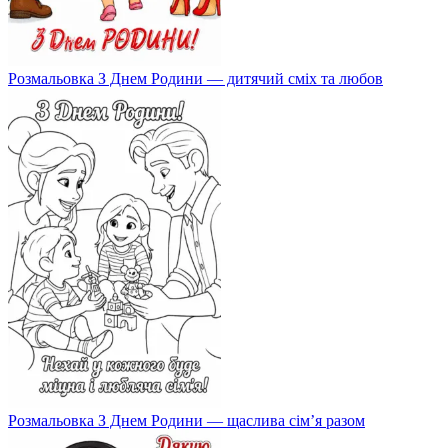
Розмальовка З Днем Родини — дитячий сміх та любов
Розмальовка З Днем Родини — щаслива сім’я разом