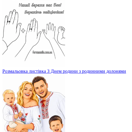
Розмальовка листівка З Днем родини з родинними долонями