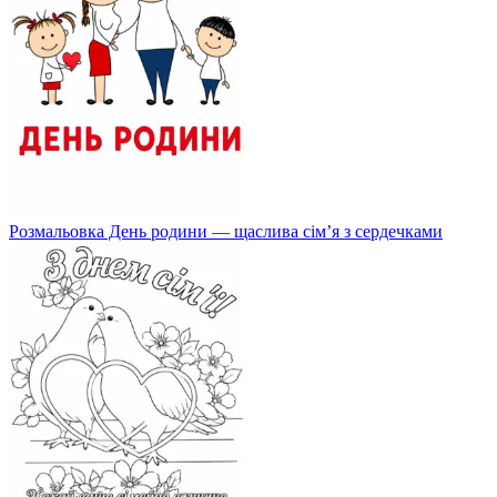
Розмальовка День родини — щаслива сім’я з сердечками