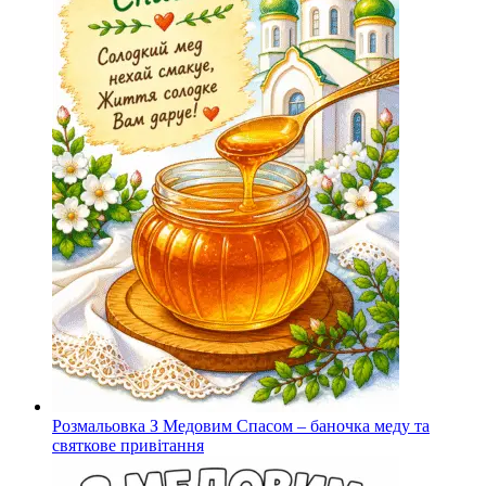
Розмальовка З Медовим Спасом – баночка меду та
святкове привітання