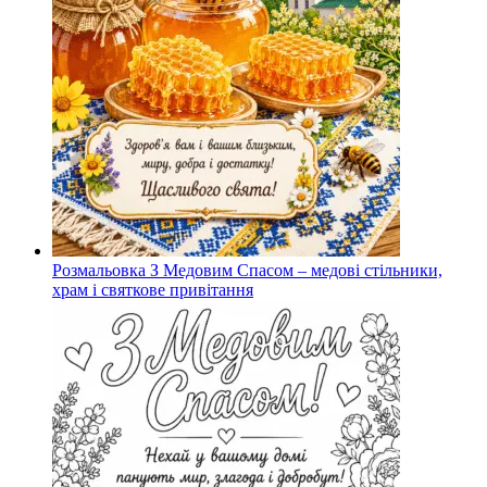
Розмальовка З Медовим Спасом – медові стільники,
храм і святкове привітання