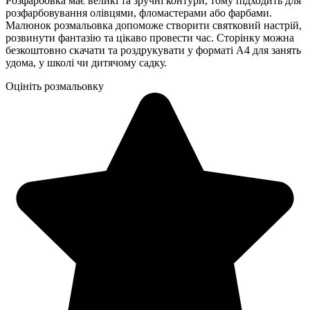
Розфарбовка має великі та зручні контури, тому підходить для
розфарбовування олівцями, фломастерами або фарбами.
Малюнок розмальовка допоможе створити святковий настрій,
розвинути фантазію та цікаво провести час. Сторінку можна
безкоштовно скачати та роздрукувати у форматі А4 для занять
удома, у школі чи дитячому садку.
Оцініть розмальовку