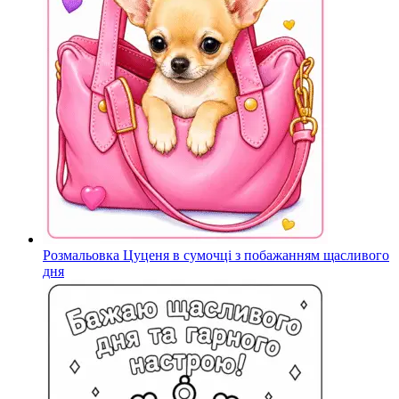
Розмальовка Цуценя в сумочці з побажанням щасливого
дня