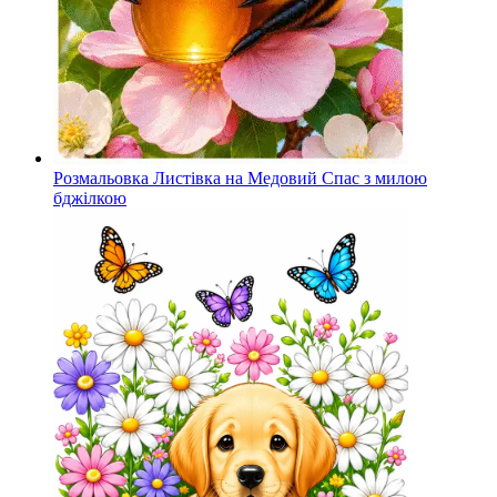
Розмальовка Листівка на Медовий Спас з милою
бджілкою