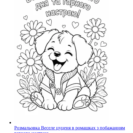
Розмальовка Веселе цуценя в ромашках з побажанням