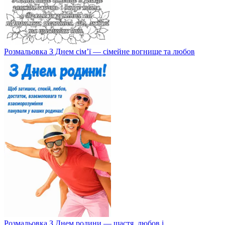
Розмальовка З Днем сім’ї — сімейне вогнище та любов
Розмальовка З Днем родини — щастя, любов і