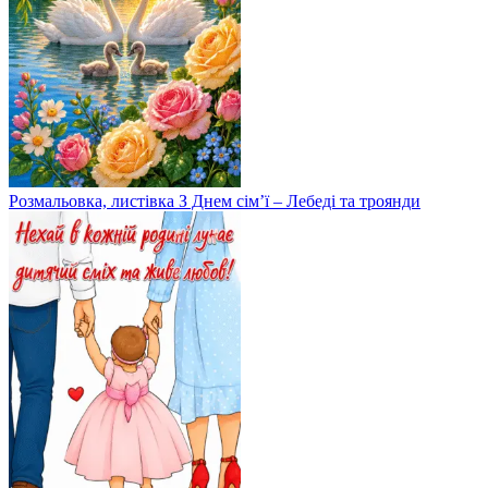
Розмальовка, листівка З Днем сім’ї – Лебеді та троянди