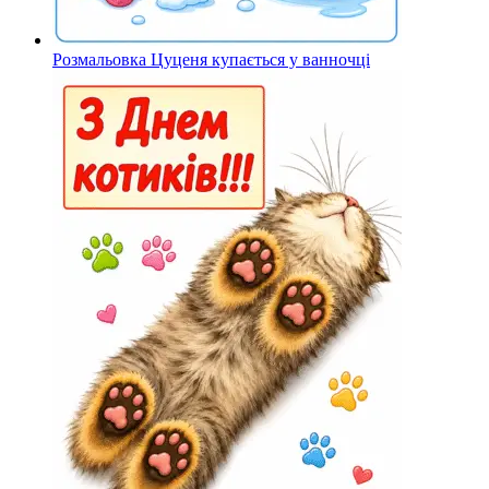
Розмальовка Цуценя купається у ванночці