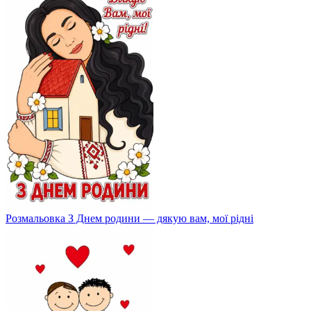
Розмальовка З Днем родини — дякую вам, мої рідні