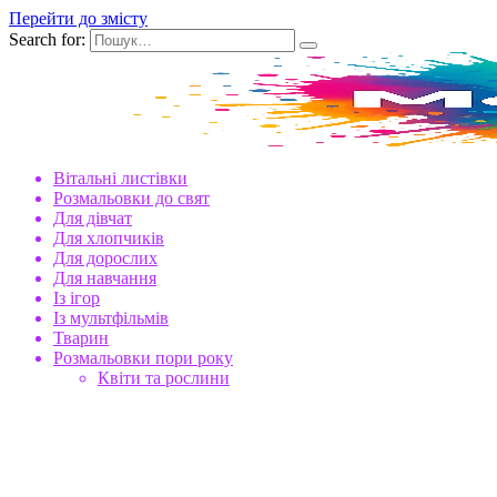
Перейти до змісту
Search for:
Вітальні листівки
Розмальовки до свят
Для дівчат
Для хлопчиків
Для дорослих
Для навчання
Із ігор
Із мультфільмів
Тварин
Розмальовки пори року
Квіти та рослини