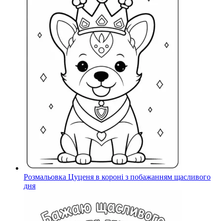
Розмальовка Цуценя в короні з побажанням щасливого
дня