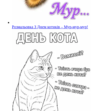
Розмальовка З Днем котиків – Мур-мур-мур!