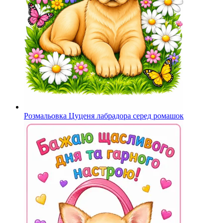
Розмальовка Цуценя лабрадора серед ромашок