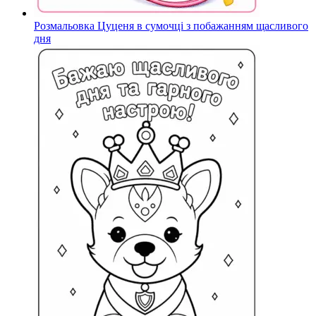
Розмальовка Цуценя в сумочці з побажанням щасливого
дня