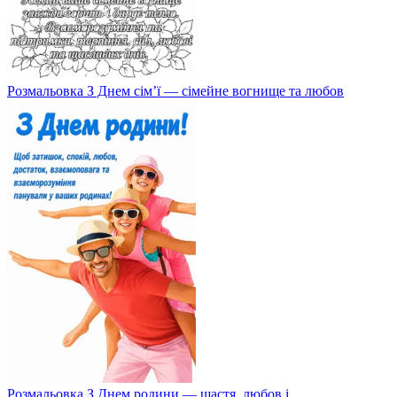
Розмальовка З Днем сім’ї — сімейне вогнище та любов
Розмальовка З Днем родини — щастя, любов і