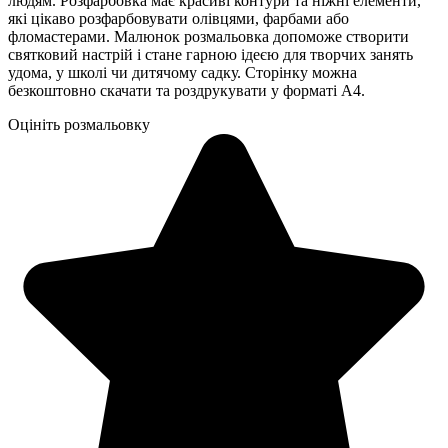
людям. Розфарбовка має красиві контури та ніжні елементи,
які цікаво розфарбовувати олівцями, фарбами або
фломастерами. Малюнок розмальовка допоможе створити
святковий настрій і стане гарною ідеєю для творчих занять
удома, у школі чи дитячому садку. Сторінку можна
безкоштовно скачати та роздрукувати у форматі А4.
Оцініть розмальовку