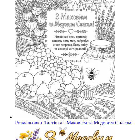
Розмальовка Листівка з Маковієм та Медовим Спасом