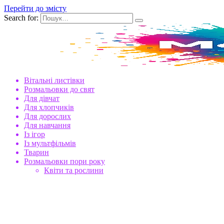
Перейти до змісту
Search for:
Вітальні листівки
Розмальовки до свят
Для дівчат
Для хлопчиків
Для дорослих
Для навчання
Із ігор
Із мультфільмів
Тварин
Розмальовки пори року
Квіти та рослини