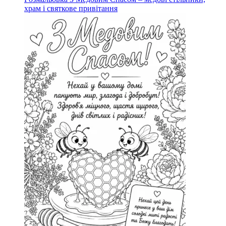
храм і святкове привітання