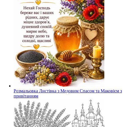
Розмальовка Листівка з Медовим Спасом та Маковієм з
привітанням