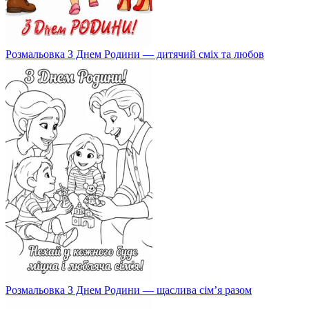
Розмальовка З Днем Родини — дитячий сміх та любов
Розмальовка З Днем Родини — щаслива сім’я разом