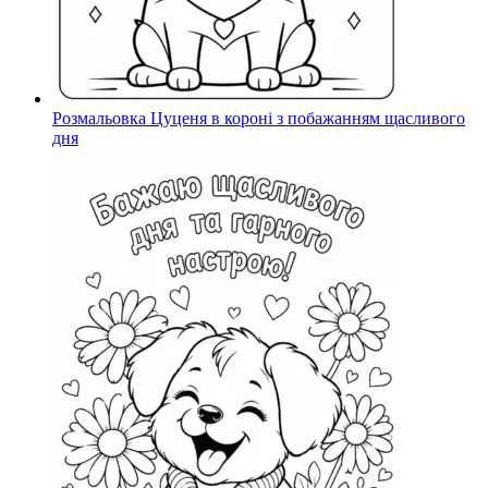
Розмальовка Цуценя в короні з побажанням щасливого
дня