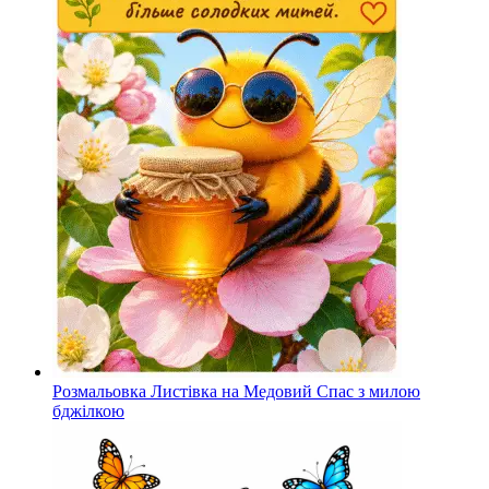
Розмальовка Листівка на Медовий Спас з милою
бджілкою