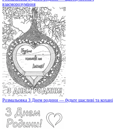
взаєморозуміння
Розмальовка З Днем родини — будьте щасливі та кохані