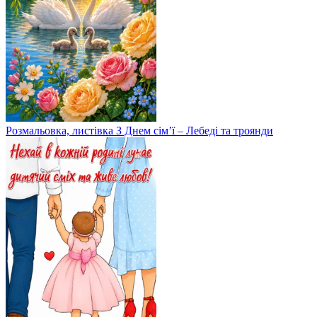
Розмальовка, листівка З Днем сім’ї – Лебеді та троянди