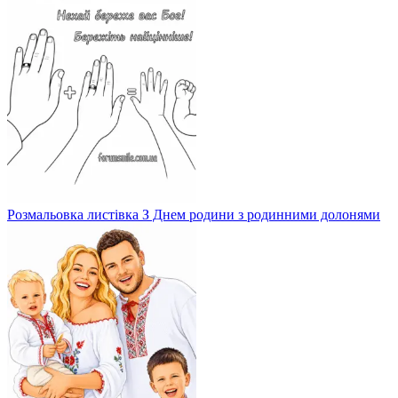
Розмальовка листівка З Днем родини з родинними долонями