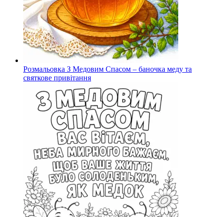
Розмальовка З Медовим Спасом – баночка меду та
святкове привітання