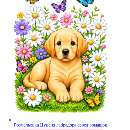
Розмальовка Цуценя лабрадора серед ромашок