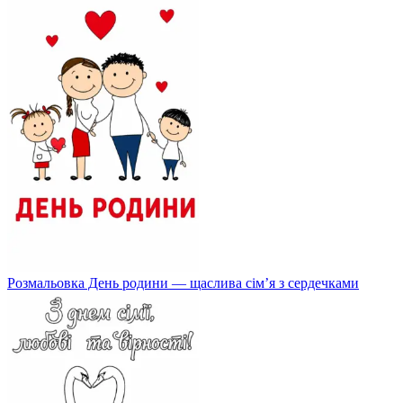
Розмальовка День родини — щаслива сім’я з сердечками