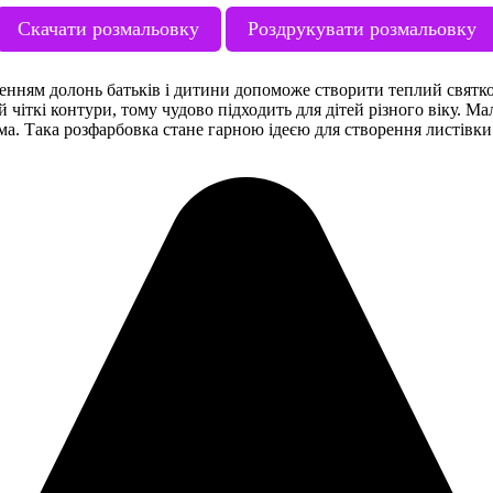
Скачати розмальовку
Роздрукувати розмальовку
енням долонь батьків і дитини допоможе створити теплий святк
 й чіткі контури, тому чудово підходить для дітей різного віку.
ома. Така розфарбовка стане гарною ідеєю для створення листівки