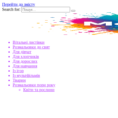
Перейти до змісту
Search for:
Вітальні листівки
Розмальовки до свят
Для дівчат
Для хлопчиків
Для дорослих
Для навчання
Із ігор
Із мультфільмів
Тварин
Розмальовки пори року
Квіти та рослини