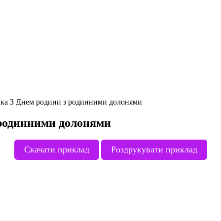
вка З Днем родини з родинними долонями
 родинними долонями
Скачати приклад
Роздрукувати приклад