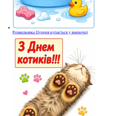
Розмальовка Цуценя купається у ванночці