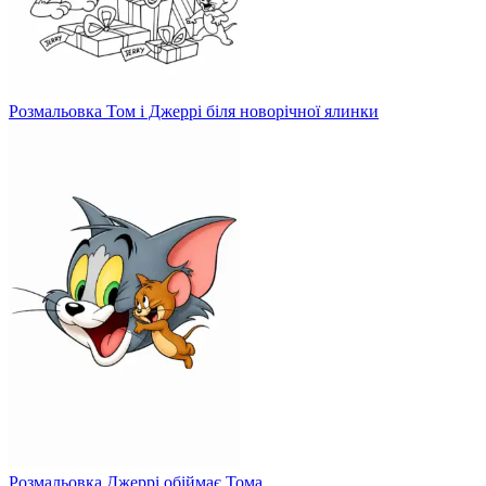
Розмальовка Том і Джеррі біля новорічної ялинки
Розмальовка Джеррі обіймає Тома