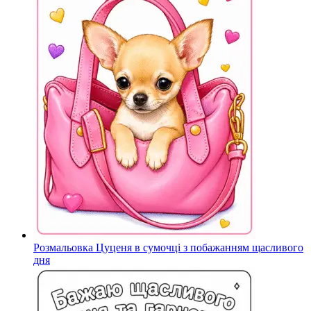
Розмальовка Цуценя в сумочці з побажанням щасливого
дня