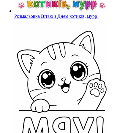
Розмальовка Вітаю з Днем котиків, мурр!