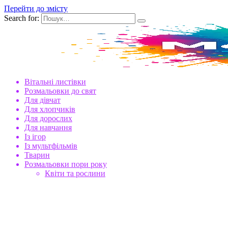
Перейти до змісту
Search for:
Вітальні листівки
Розмальовки до свят
Для дівчат
Для хлопчиків
Для дорослих
Для навчання
Із ігор
Із мультфільмів
Тварин
Розмальовки пори року
Квіти та рослини