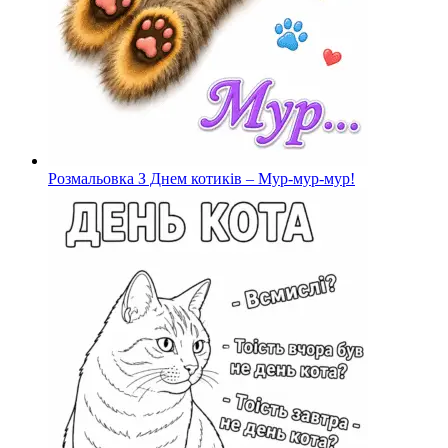
Розмальовка З Днем котиків – Мур-мур-мур!