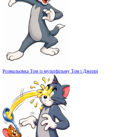
Розмальовка Том із мультфільму Том і Джеррі