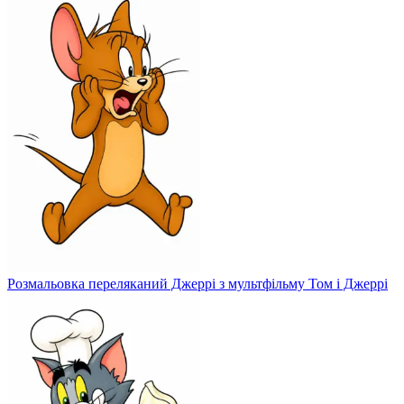
Розмальовка переляканий Джеррі з мультфільму Том і Джеррі