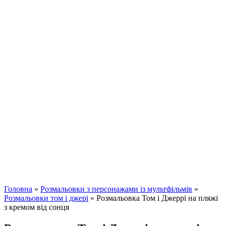
Головна
»
Розмальовки з персонажами із мультфільмів
»
Розмальовки том і джері
»
Розмальовка Том і Джеррі на пляжі
з кремом від сонця