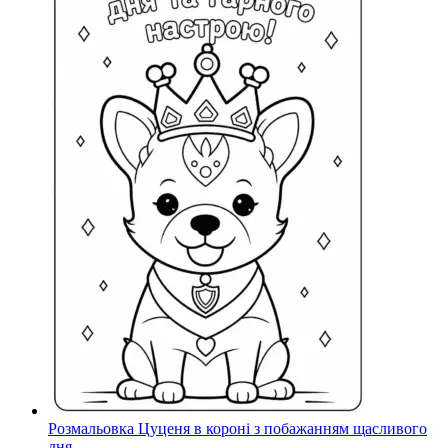
Розмальовка Цуценя в короні з побажанням щасливого
дня