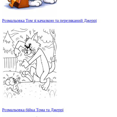
Розмальовка Том зі качалкою та переляканий Джеррі
Розмальовка бійка Тома та Джеррі