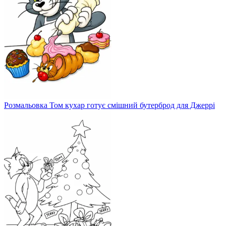
Розмальовка Том кухар готує смішний бутерброд для Джеррі