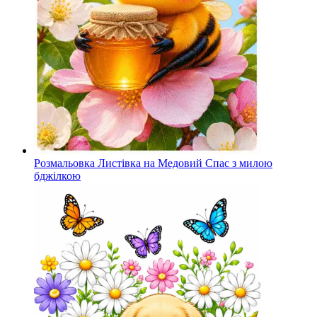
Розмальовка Листівка на Медовий Спас з милою
бджілкою