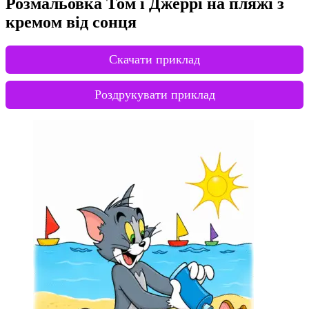
Розмальовка Том і Джеррі на пляжі з
кремом від сонця
Скачати приклад
Роздрукувати приклад