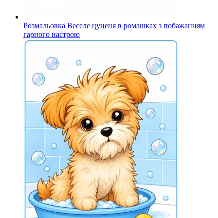
Розмальовка Веселе цуценя в ромашках з побажанням
гарного настрою