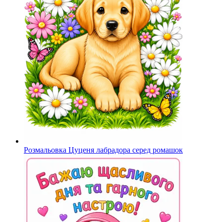
Розмальовка Цуценя лабрадора серед ромашок