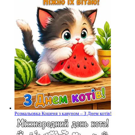
Розмальовка Кошеня з кавуном – З Днем котів!