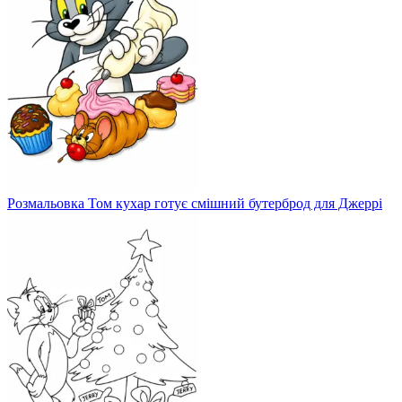
Розмальовка Том кухар готує смішний бутерброд для Джеррі