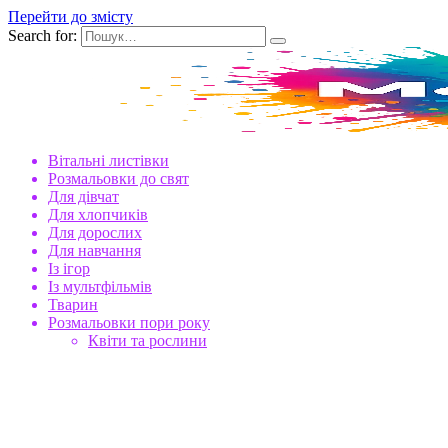
Перейти до змісту
Search for:
Вітальні листівки
Розмальовки до свят
Для дівчат
Для хлопчиків
Для дорослих
Для навчання
Із ігор
Із мультфільмів
Тварин
Розмальовки пори року
Квіти та рослини