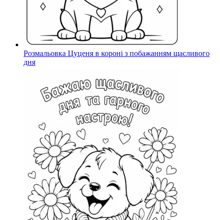
Розмальовка Цуценя в короні з побажанням щасливого
дня