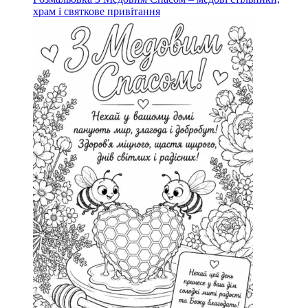
храм і святкове привітання