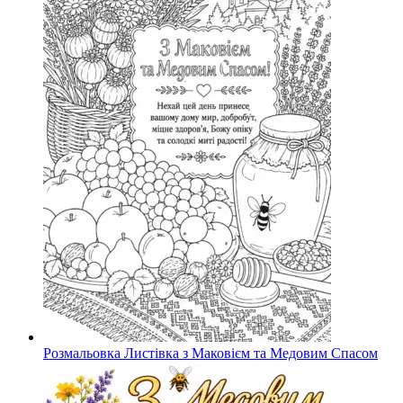
Розмальовка Листівка з Маковієм та Медовим Спасом