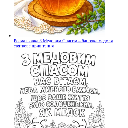
Розмальовка З Медовим Спасом – баночка меду та
святкове привітання