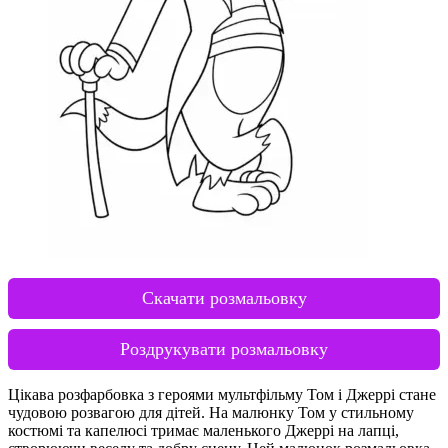
Скачати розмальовку
Роздрукувати розмальовку
Цікава розфарбовка з героями мультфільму Том і Джеррі стане
чудовою розвагою для дітей. На малюнку Том у стильному
костюмі та капелюсі тримає маленького Джеррі на лапці,