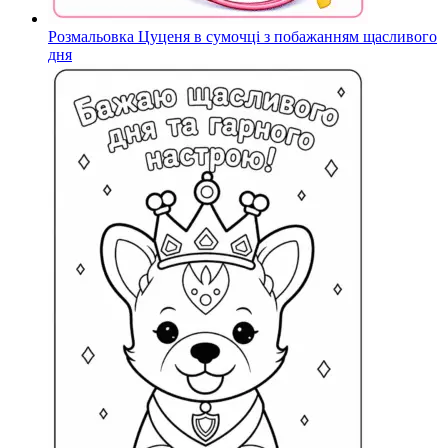
Розмальовка Цуценя в сумочці з побажанням щасливого
дня