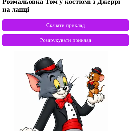
Розмальовка Том у костюмі з Джеррі
на лапці
Скачати приклад
Роздрукувати приклад