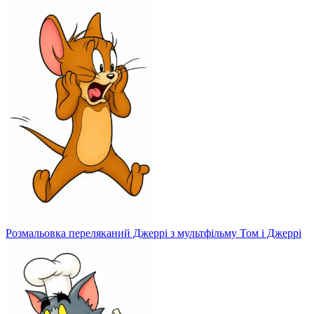
Розмальовка переляканий Джеррі з мультфільму Том і Джеррі