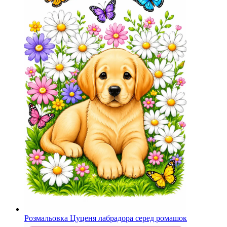
Розмальовка Цуценя лабрадора серед ромашок