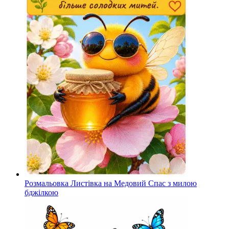
Розмальовка Листівка на Медовий Спас з милою
бджілкою