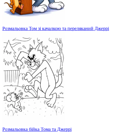
Розмальовка Том зі качалкою та переляканий Джеррі
Розмальовка бійка Тома та Джеррі