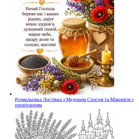
Розмальовка Листівка з Медовим Спасом та Маковієм з
привітанням