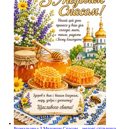
Розмальовка З Медовим Спасом – медові стільники,