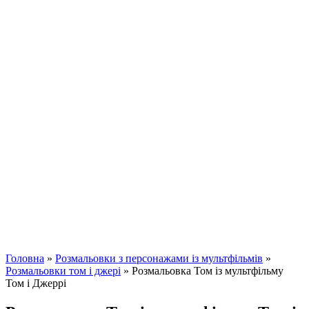
Головна
»
Розмальовки з персонажами із мультфільмів
»
Розмальовки том і джері
»
Розмальовка Том із мультфільму
Том і Джеррі