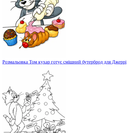
Розмальовка Том кухар готує смішний бутерброд для Джеррі