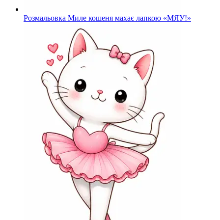
Розмальовка Миле кошеня махає лапкою «МЯУ!»