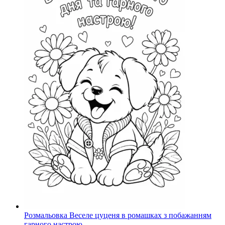
Розмальовка Веселе цуценя в ромашках з побажанням
гарного настрою