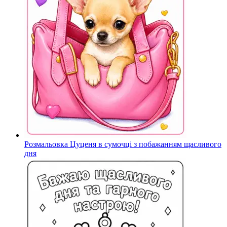
Розмальовка Цуценя в сумочці з побажанням щасливого
дня