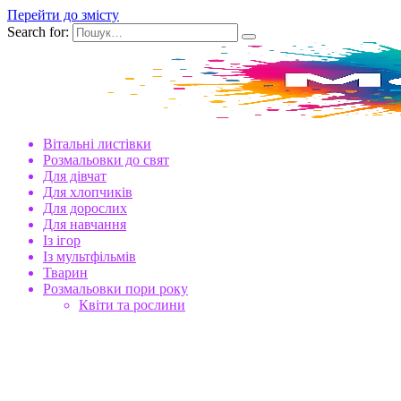
Перейти до змісту
Search for:
Вітальні листівки
Розмальовки до свят
Для дівчат
Для хлопчиків
Для дорослих
Для навчання
Із ігор
Із мультфільмів
Тварин
Розмальовки пори року
Квіти та рослини