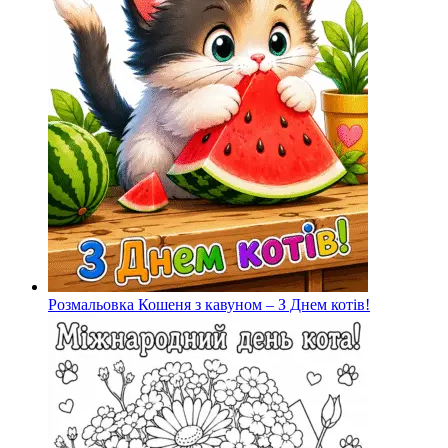
Розмальовка Кошеня з кавуном – З Днем котів!