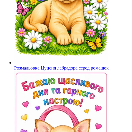
Розмальовка Цуценя лабрадора серед ромашок