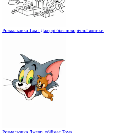
Розмальовка Том і Джеррі біля новорічної ялинки
Розмальовка Джеррі обіймає Тома