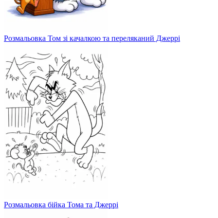
Розмальовка Том зі качалкою та переляканий Джеррі
Розмальовка бійка Тома та Джеррі