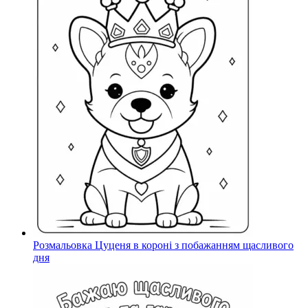
Розмальовка Цуценя в короні з побажанням щасливого
дня