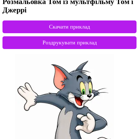
Розмальовка Том із мультфільму Том і
Джеррі
Скачати приклад
Роздрукувати приклад