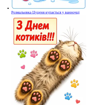
Розмальовка Цуценя купається у ванночці