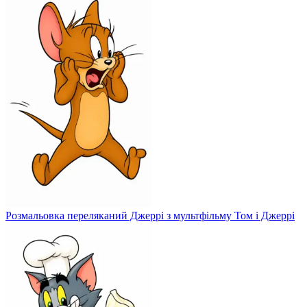
Розмальовка переляканий Джеррі з мультфільму Том і Джеррі