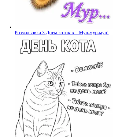
Розмальовка З Днем котиків – Мур-мур-мур!