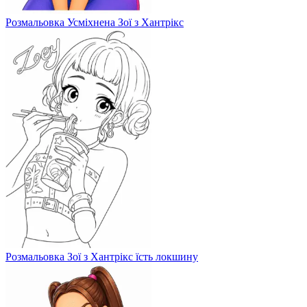
Розмальовка Усміхнена Зої з Хантрікс
Розмальовка Зої з Хантрікс їсть локшину