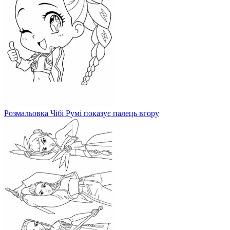
Розмальовка Чібі Румі показує палець вгору