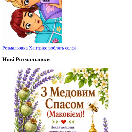
Розмальовка Хантрікс роблять селфі
Нові Розмальовки