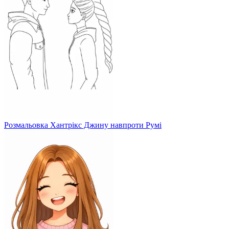
Розмальовка Хантрікс Джину навпроти Румі