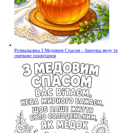
Розмальовка З Медовим Спасом – баночка меду та
святкове привітання