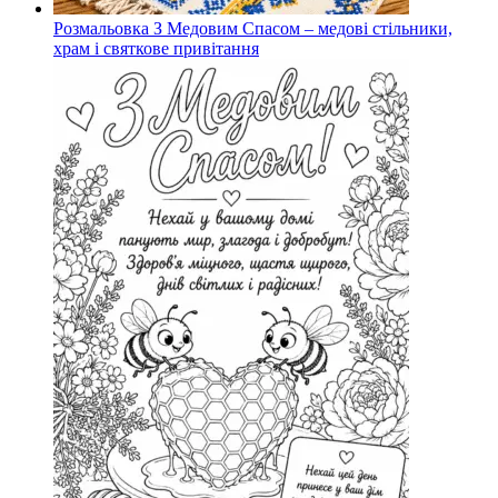
Розмальовка З Медовим Спасом – медові стільники,
храм і святкове привітання