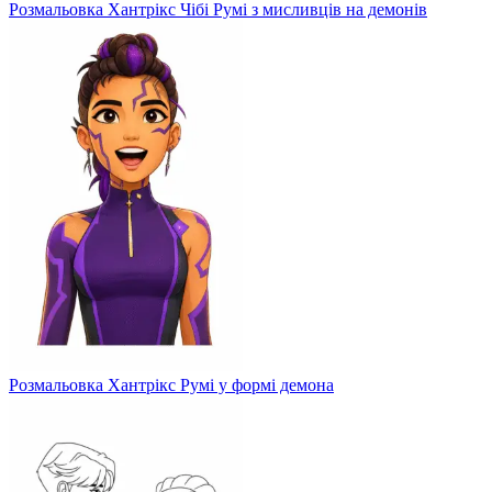
Розмальовка Хантрікс Чібі Румі з мисливців на демонів
Розмальовка Хантрікс Румі у формі демона