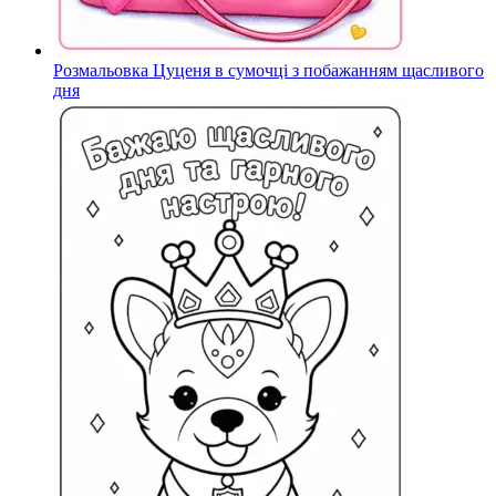
Розмальовка Цуценя в сумочці з побажанням щасливого
дня