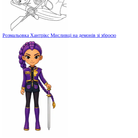
Розмальовка Хантрікс Мисливці на демонів зі зброєю