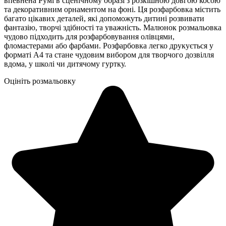
впевнена Румі в сценічному образі з розкішною довгою косою
та декоративним орнаментом на фоні. Ця розфарбовка містить
багато цікавих деталей, які допоможуть дитині розвивати
фантазію, творчі здібності та уважність. Малюнок розмальовка
чудово підходить для розфарбовування олівцями,
фломастерами або фарбами. Розфарбовка легко друкується у
форматі А4 та стане чудовим вибором для творчого дозвілля
вдома, у школі чи дитячому гуртку.
Оцініть розмальовку