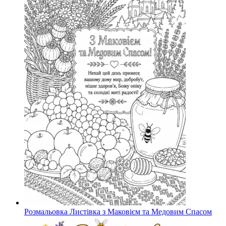
Розмальовка Листівка з Маковієм та Медовим Спасом