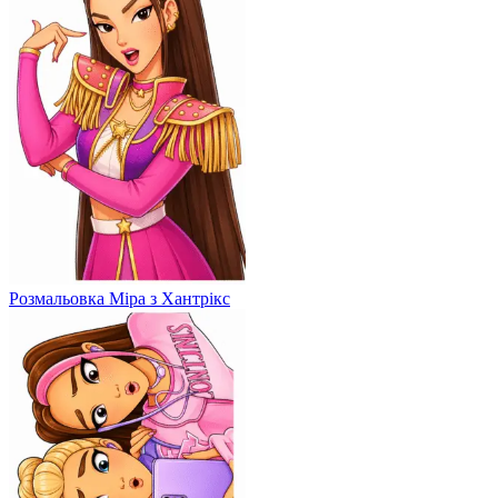
Розмальовка Міра з Хантрікс