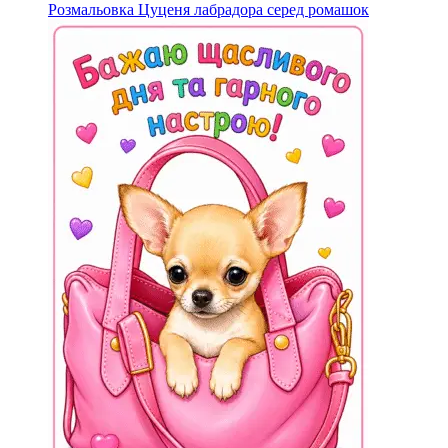
Розмальовка Цуценя лабрадора серед ромашок