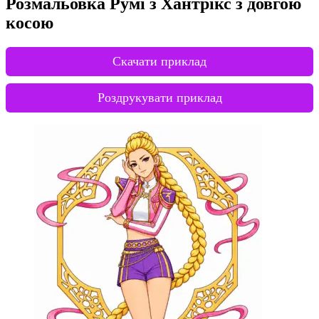
Розмальовка Румі з Хантрікс з довгою
косою
Скачати приклад
Роздрукувати приклад