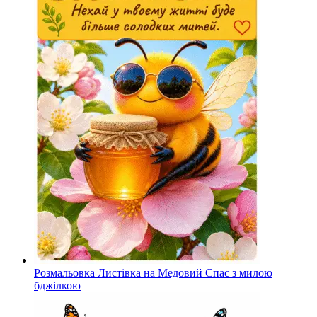
Розмальовка Листівка на Медовий Спас з милою
бджілкою