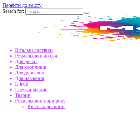
Перейти до змісту
Search for:
Вітальні листівки
Розмальовки до свят
Для дівчат
Для хлопчиків
Для дорослих
Для навчання
Із ігор
Із мультфільмів
Тварин
Розмальовки пори року
Квіти та рослини