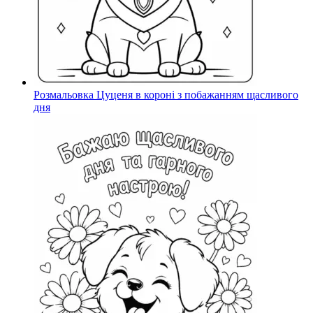
Розмальовка Цуценя в короні з побажанням щасливого
дня