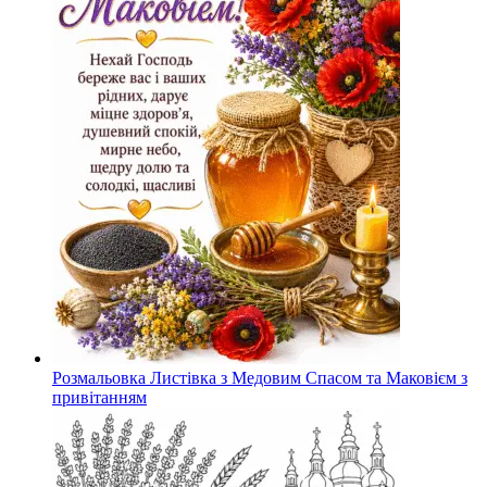
Розмальовка Листівка з Медовим Спасом та Маковієм з
привітанням