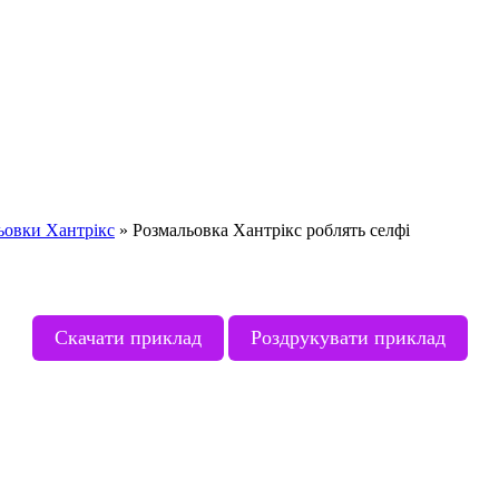
ьовки Хантрікс
»
Розмальовка Хантрікс роблять селфі
Скачати приклад
Роздрукувати приклад