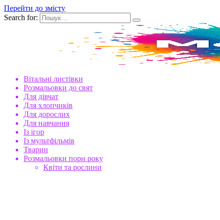
Перейти до змісту
Search for:
Вітальні листівки
Розмальовки до свят
Для дівчат
Для хлопчиків
Для дорослих
Для навчання
Із ігор
Із мультфільмів
Тварин
Розмальовки пори року
Квіти та рослини