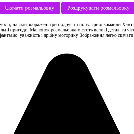
Скачати розмальовку
Роздрукувати розмальовку
чості, на якій зображені три подруги з популярної команди Хант
тильні пригоди. Малюнок розмальовка містить великі деталі та чі
нтазію, уважність і дрібну моторику. Зображення легко скачати