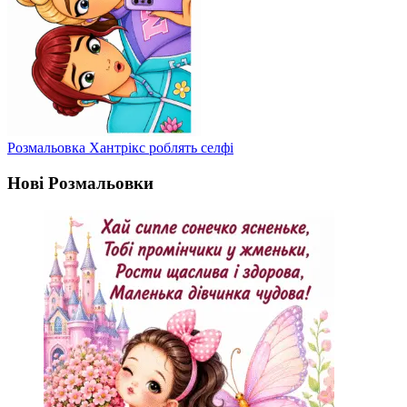
Розмальовка Хантрікс роблять селфі
Нові Розмальовки