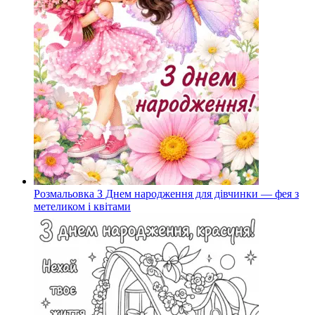
Розмальовка З Днем народження для дівчинки — фея з
метеликом і квітами