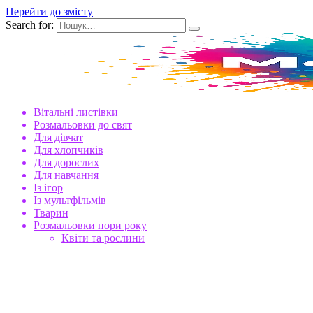
Перейти до змісту
Search for:
Вітальні листівки
Розмальовки до свят
Для дівчат
Для хлопчиків
Для дорослих
Для навчання
Із ігор
Із мультфільмів
Тварин
Розмальовки пори року
Квіти та рослини