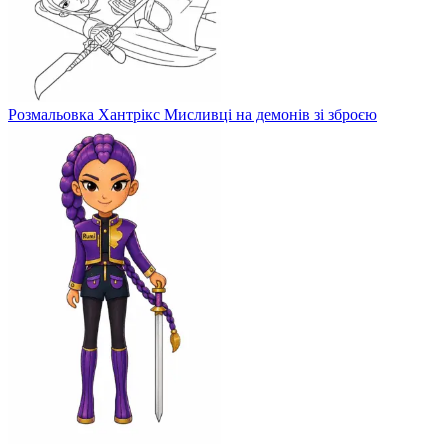
Розмальовка Хантрікс Мисливці на демонів зі зброєю