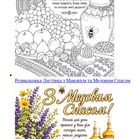
Розмальовка Листівка з Маковієм та Медовим Спасом