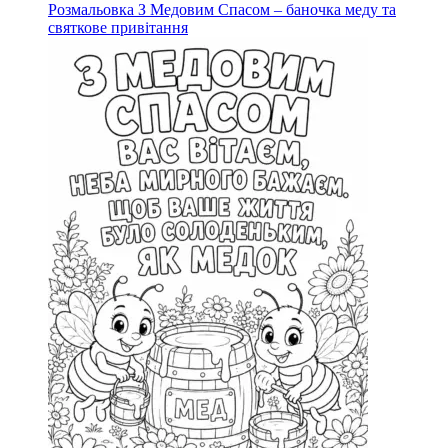
Розмальовка З Медовим Спасом – баночка меду та
святкове привітання