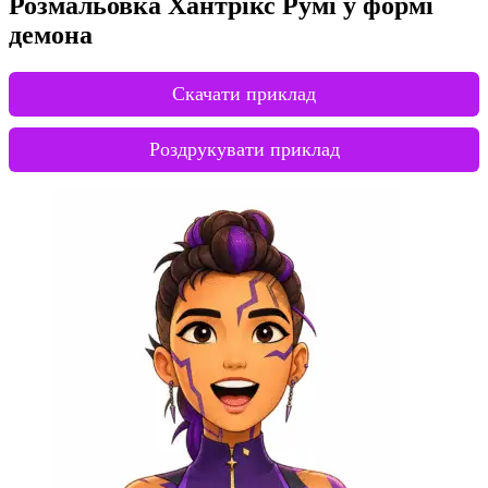
Розмальовка Хантрікс Румі у формі
демона
Скачати приклад
Роздрукувати приклад