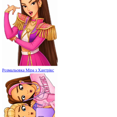
Розмальовка Міра з Хантрікс