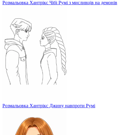
Розмальовка Хантрікс Чібі Румі з мисливців на демонів
Розмальовка Хантрікс Джину навпроти Румі