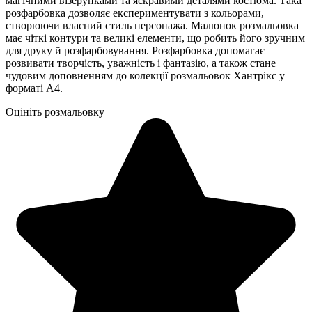
магічними візерунками та яскравими деталями костюма. Така
розфарбовка дозволяє експериментувати з кольорами,
створюючи власний стиль персонажа. Малюнок розмальовка
має чіткі контури та великі елементи, що робить його зручним
для друку й розфарбовування. Розфарбовка допомагає
розвивати творчість, уважність і фантазію, а також стане
чудовим доповненням до колекції розмальовок Хантрікс у
форматі А4.
Оцініть розмальовку