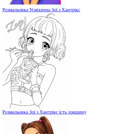
Розмальовка Усміхнена Зої з Хантрікс
Розмальовка Зої з Хантрікс їсть локшину