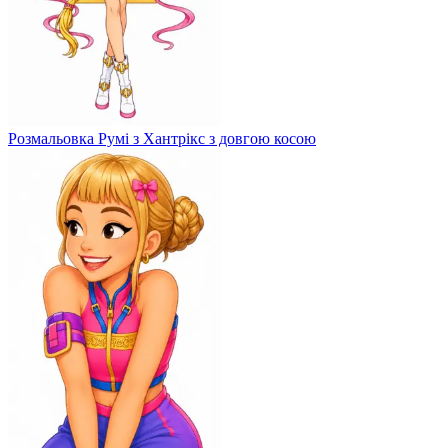
Розмальовка Румі з Хантрікс з довгою косою