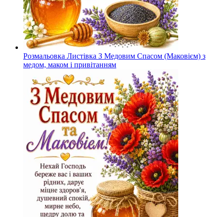
Розмальовка Листівка З Медовим Спасом (Маковієм) з
медом, маком і привітанням