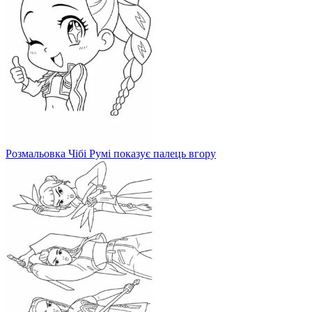
Розмальовка Чібі Румі показує палець вгору