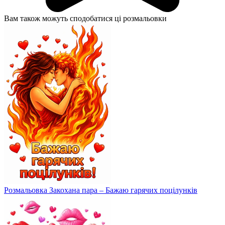
Вам також можуть сподобатися ці розмальовки
Розмальовка Закохана пара – Бажаю гарячих поцілунків