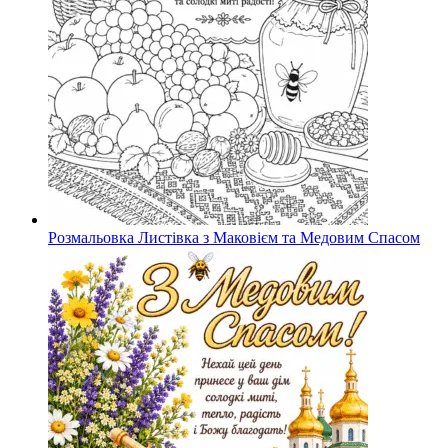
Розмальовка Листівка з Маковієм та Медовим Спасом