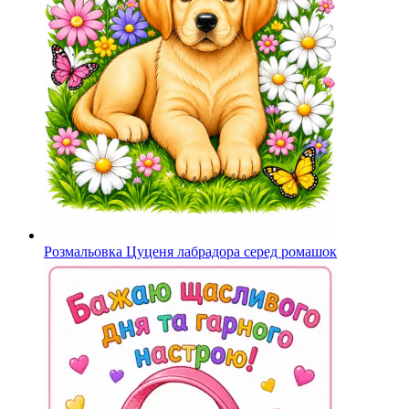
Розмальовка Цуценя лабрадора серед ромашок