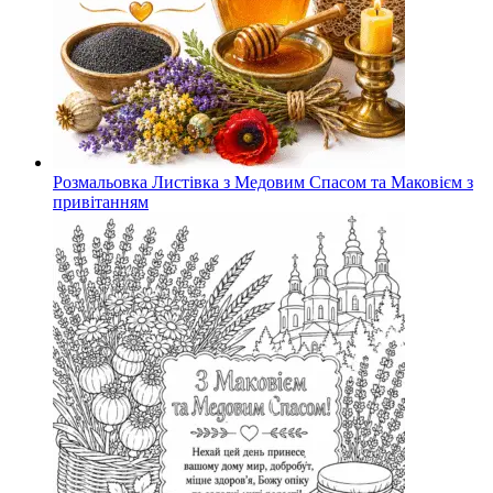
Розмальовка Листівка з Медовим Спасом та Маковієм з
привітанням