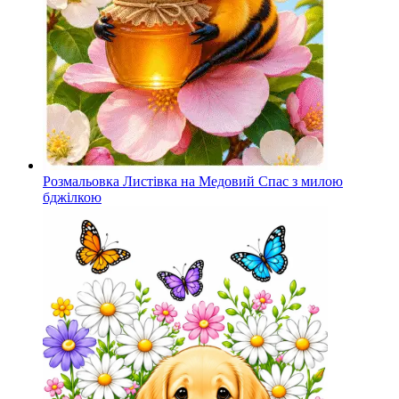
Розмальовка Листівка на Медовий Спас з милою
бджілкою