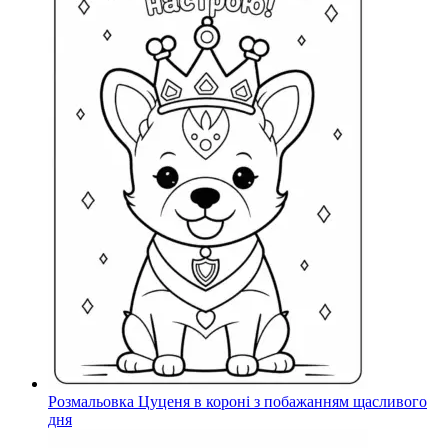
Розмальовка Цуценя в короні з побажанням щасливого
дня