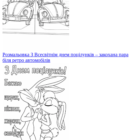
Розмальовка З Всесвітнім днем поцілунків – закохана пара
біля ретро автомобілів