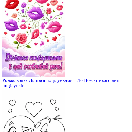
Розмальовка Діліться поцілунками – До Всесвітнього дня
поцілунків