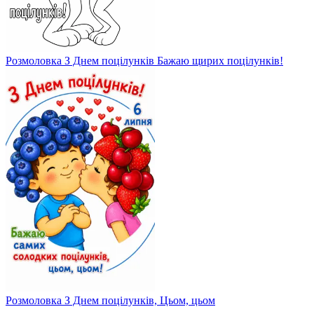
Розмоловка З Днем поцілунків Бажаю щирих поцілунків!
Розмоловка З Днем поцілунків, Цьом, цьом