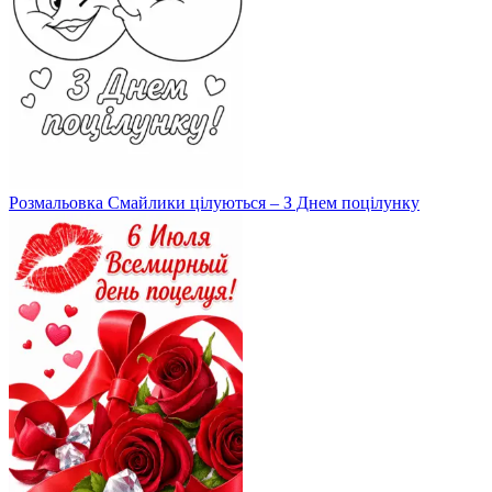
Розмальовка Смайлики цілуються – З Днем поцілунку