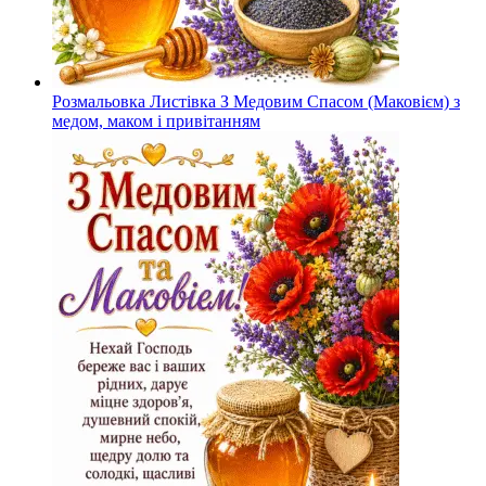
Розмальовка Листівка З Медовим Спасом (Маковієм) з
медом, маком і привітанням