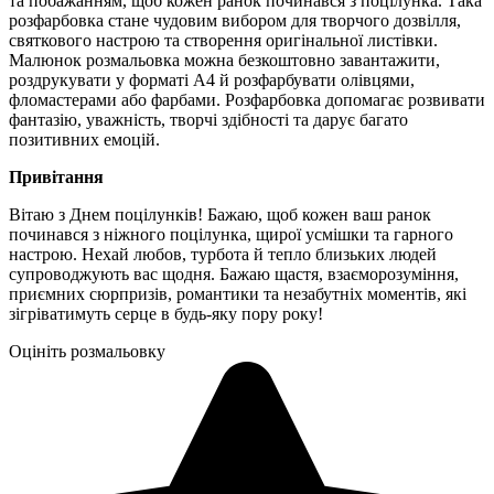
та побажанням, щоб кожен ранок починався з поцілунка. Така
розфарбовка стане чудовим вибором для творчого дозвілля,
святкового настрою та створення оригінальної листівки.
Малюнок розмальовка можна безкоштовно завантажити,
роздрукувати у форматі А4 й розфарбувати олівцями,
фломастерами або фарбами. Розфарбовка допомагає розвивати
фантазію, уважність, творчі здібності та дарує багато
позитивних емоцій.
Привітання
Вітаю з Днем поцілунків! Бажаю, щоб кожен ваш ранок
починався з ніжного поцілунка, щирої усмішки та гарного
настрою. Нехай любов, турбота й тепло близьких людей
супроводжують вас щодня. Бажаю щастя, взаєморозуміння,
приємних сюрпризів, романтики та незабутніх моментів, які
зігріватимуть серце в будь-яку пору року!
Оцініть розмальовку