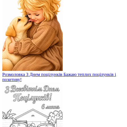
Розмоловка З Днем поцілунків Бажаю теплих поцілунків і
позитиву!