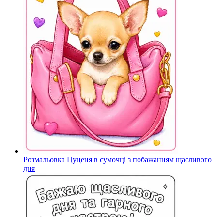
Розмальовка Цуценя в сумочці з побажанням щасливого
дня