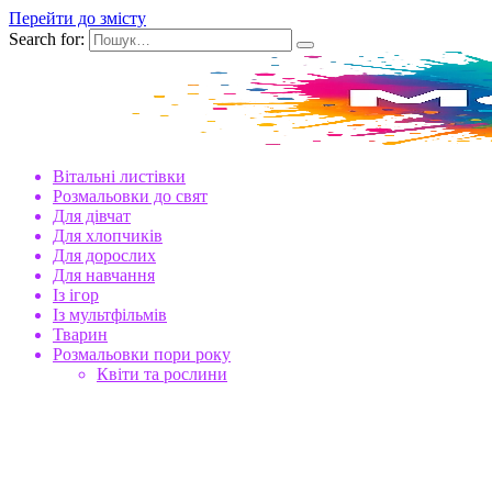
Перейти до змісту
Search for:
Вітальні листівки
Розмальовки до свят
Для дівчат
Для хлопчиків
Для дорослих
Для навчання
Із ігор
Із мультфільмів
Тварин
Розмальовки пори року
Квіти та рослини