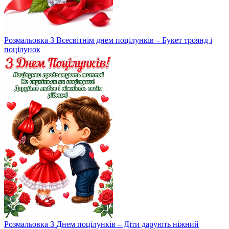
Розмальовка З Всесвітнім днем поцілунків – Букет троянд і
поцілунок
Розмальовка З Днем поцілунків – Діти дарують ніжний