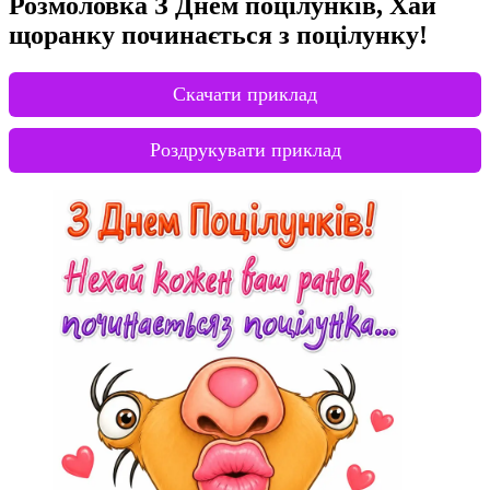
Розмоловка З Днем поцілунків, Хай
щоранку починається з поцілунку!
Скачати приклад
Роздрукувати приклад