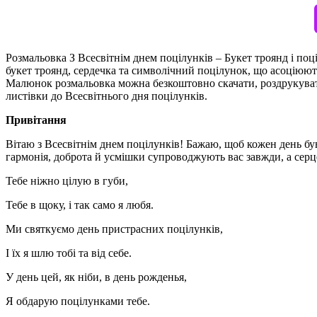
Розмальовка З Всесвітнім днем поцілунків – Букет троянд і поц
букет троянд, сердечка та символічний поцілунок, що асоціюют
Малюнок розмальовка можна безкоштовно скачати, роздрукувати
листівки до Всесвітнього дня поцілунків.
Привітання
Вітаю з Всесвітнім днем поцілунків! Бажаю, щоб кожен день
гармонія, доброта й усмішки супроводжують вас завжди, а серц
Тебе ніжно цілую в губи,
Тебе в щоку, і так само я любя.
Ми святкуємо день пристрасних поцілунків,
І їх я шлю тобі та від себе.
У день цей, як ніби, в день рожденья,
Я обдарую поцілунками тебе.