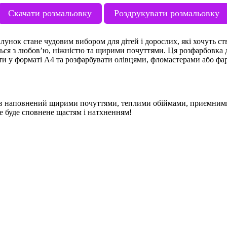
Скачати розмальовку
Роздрукувати розмальовку
ілунок стане чудовим вибором для дітей і дорослих, які хочуть с
ься з любов’ю, ніжністю та щирими почуттями. Ця розфарбовка д
 у форматі А4 та розфарбувати олівцями, фломастерами або фарб
 був наповнений щирими почуттями, теплими обіймами, приємни
е буде сповнене щастям і натхненням!