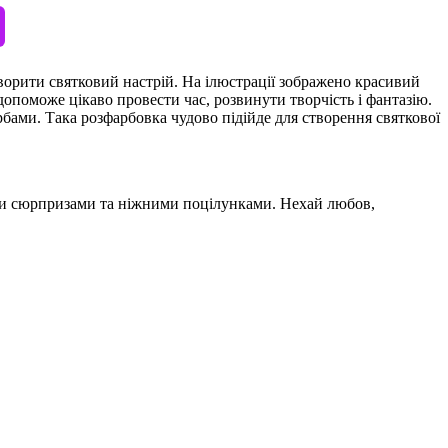
творити святковий настрій. На ілюстрації зображено красивий
опоможе цікаво провести час, розвинути творчість і фантазію.
ами. Така розфарбовка чудово підійде для створення святкової
ми сюрпризами та ніжними поцілунками. Нехай любов,