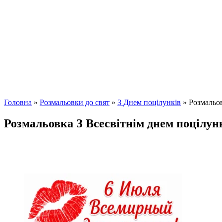
Головна
»
Розмальовки до свят
»
З Днем поцілунків
»
Розмальов
Розмальовка З Всесвітнім днем поцілунк