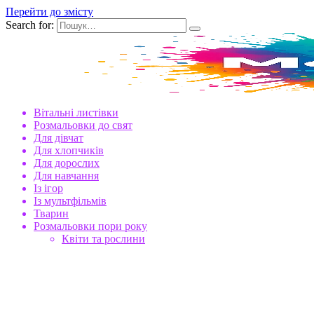
Перейти до змісту
Search for:
Вітальні листівки
Розмальовки до свят
Для дівчат
Для хлопчиків
Для дорослих
Для навчання
Із ігор
Із мультфільмів
Тварин
Розмальовки пори року
Квіти та рослини