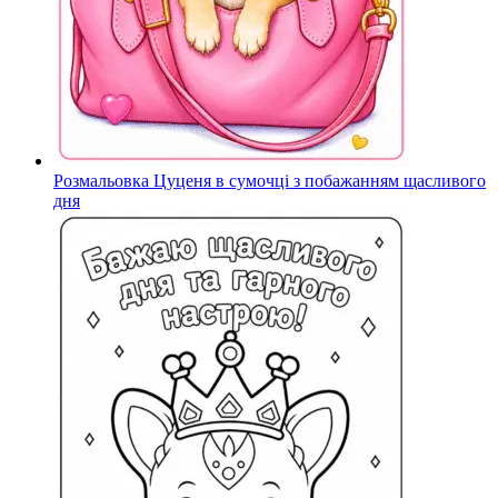
Розмальовка Цуценя в сумочці з побажанням щасливого
дня