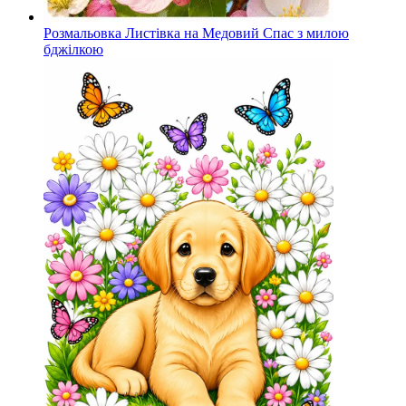
Розмальовка Листівка на Медовий Спас з милою
бджілкою