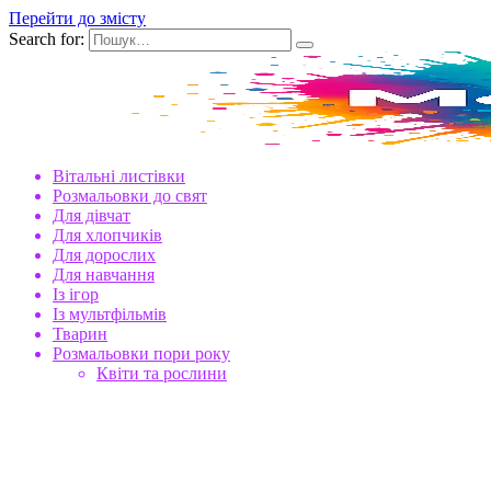
Перейти до змісту
Search for:
Вітальні листівки
Розмальовки до свят
Для дівчат
Для хлопчиків
Для дорослих
Для навчання
Із ігор
Із мультфільмів
Тварин
Розмальовки пори року
Квіти та рослини