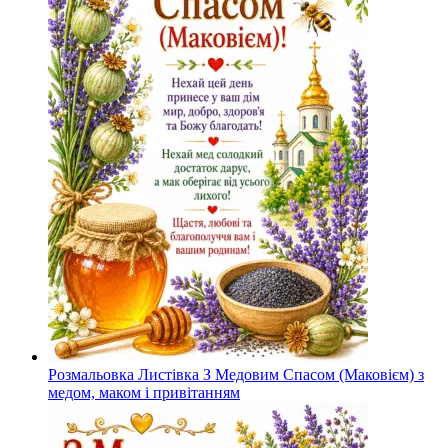
Розмальовка Листівка З Медовим Спасом (Маковієм) з
медом, маком і привітанням