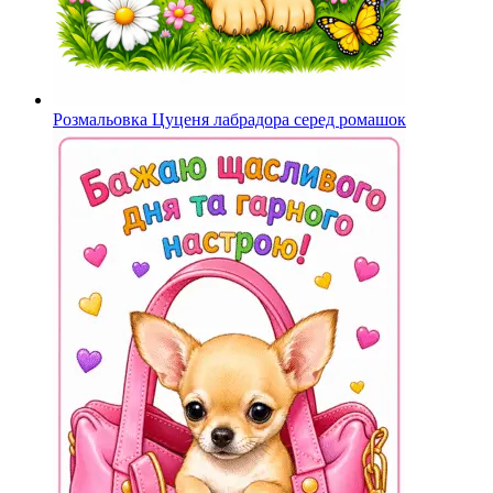
Розмальовка Цуценя лабрадора серед ромашок