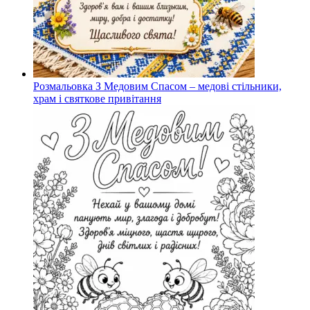
Розмальовка З Медовим Спасом – медові стільники,
храм і святкове привітання