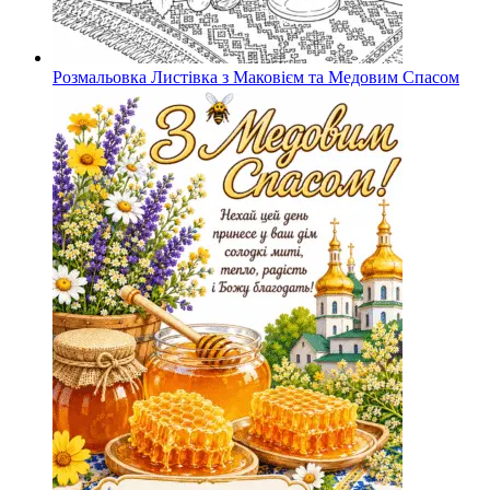
Розмальовка Листівка з Маковієм та Медовим Спасом