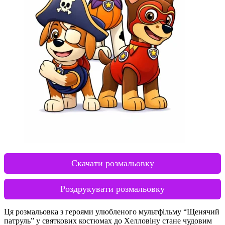
Скачати розмальовку
Роздрукувати розмальовку
Ця розмальовка з героями улюбленого мультфільму “Щенячий
патруль” у святкових костюмах до Хелловіну стане чудовим