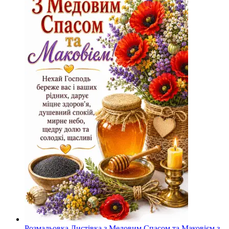
Розмальовка Листівка з Медовим Спасом та Маковієм з