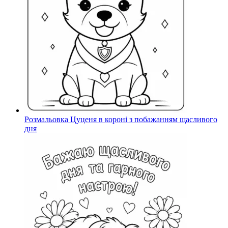
Розмальовка Цуценя в короні з побажанням щасливого
дня