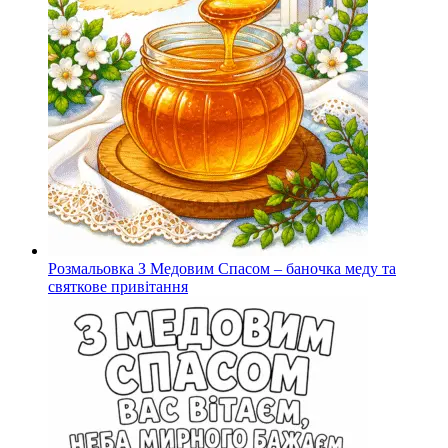
Розмальовка З Медовим Спасом – баночка меду та
святкове привітання