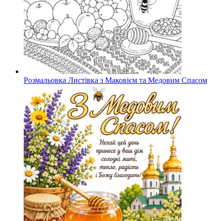
Розмальовка Листівка з Маковієм та Медовим Спасом