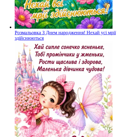
Розмальовка З Днем народження! Нехай усі мрії
здійснюються