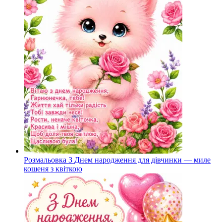
Розмальовка З Днем народження для дівчинки — миле
кошеня з квіткою