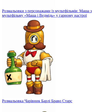
Розмальовки з персонажами із мультфільмів: Маша з
мультфільму «Маша і Ведмідь» у гарному настрої
Розмальовка Чарівник Барлі Браво Старс