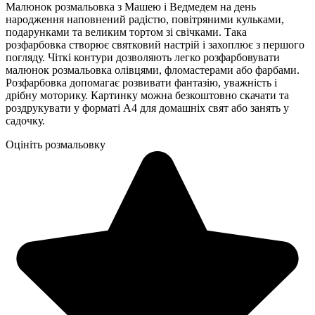
Малюнок розмальовка з Машею і Ведмедем на день
народження наповнений радістю, повітряними кульками,
подарунками та великим тортом зі свічками. Така
розфарбовка створює святковий настрій і захоплює з першого
погляду. Чіткі контури дозволяють легко розфарбовувати
малюнок розмальовка олівцями, фломастерами або фарбами.
Розфарбовка допомагає розвивати фантазію, уважність і
дрібну моторику. Картинку можна безкоштовно скачати та
роздрукувати у форматі А4 для домашніх свят або занять у
садочку.
Оцініть розмальовку