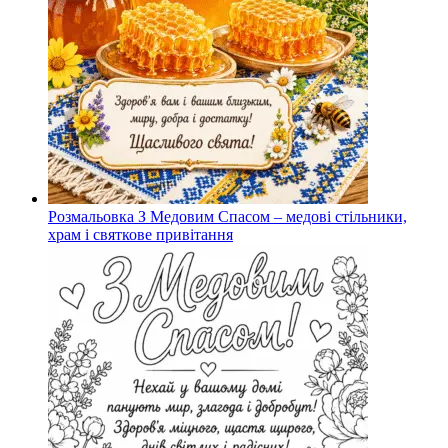
Розмальовка З Медовим Спасом – медові стільники,
храм і святкове привітання