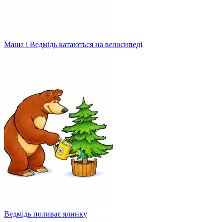
Маша і Ведмідь катаються на велосипеді
Ведмідь поливає ялинку