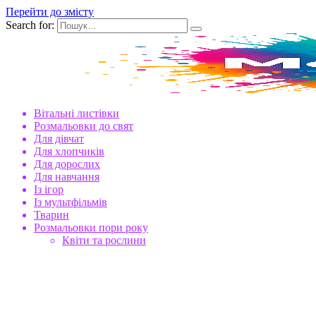
Перейти до змісту
Search for:
Вітальні листівки
Розмальовки до свят
Для дівчат
Для хлопчиків
Для дорослих
Для навчання
Із ігор
Із мультфільмів
Тварин
Розмальовки пори року
Квіти та рослини