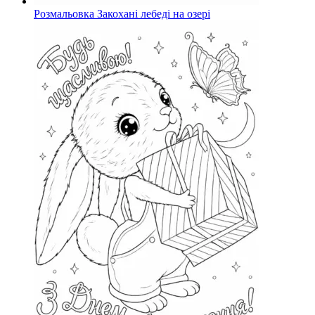
Розмальовка Закохані лебеді на озері