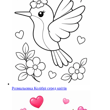
Розмальовка Колібрі серед квітів