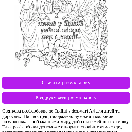
Скачати розмальовку
Роздрукувати розмальовку
Святкова розфарбовка до Трійці у форматі А4 для дітей та
дорослих. На ілюстрації зображено духовний малюнок
розмальовка з побажаннями миру, добра та сімейного затишку.
Така розфарбовка допоможе створити спокійну атмосферу,