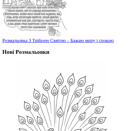
Розмальовка З Трійцею Святою – Бажаю миру і спокою
Нові Розмальовки