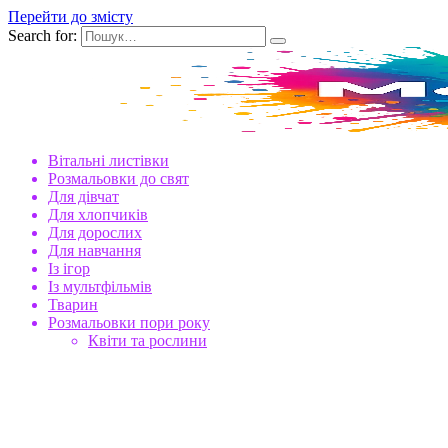
Перейти до змісту
Search for:
Вітальні листівки
Розмальовки до свят
Для дівчат
Для хлопчиків
Для дорослих
Для навчання
Із ігор
Із мультфільмів
Тварин
Розмальовки пори року
Квіти та рослини