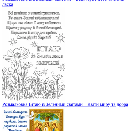
ласка
Розмальовка Вітаю із Зеленими святами – Квіти миру та добра