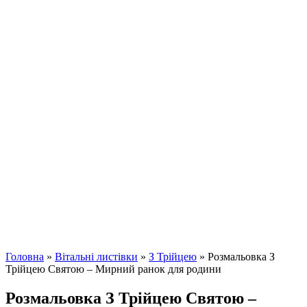
Головна
»
Вітальні листівки
»
З Трійцею
»
Розмальовка З
Трійцею Святою – Мирний ранок для родини
Розмальовка З Трійцею Святою –