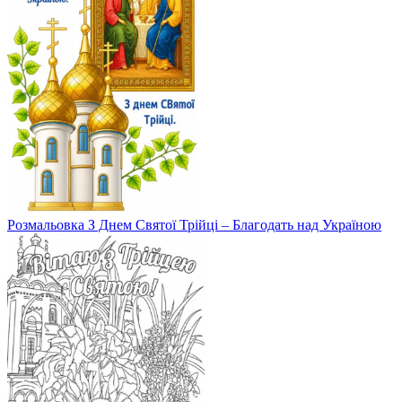
Розмальовка З Днем Святої Трійці – Благодать над Україною