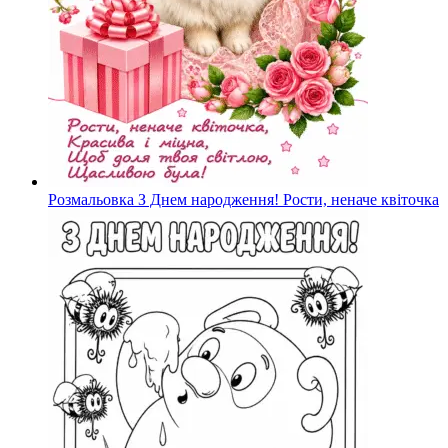
Розмальовка З Днем народження! Рости, неначе квіточка