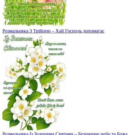
Розмальовка З Трійцею – Хай Господь допомагає
Розмальовка Із Зеленими Святами – Безхмарне небо та Божа