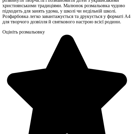
розвинути творчість і познайомити дітей з українськими
християнськими традиціями. Малюнок розмальовка чудово
підходить для занять удома, у школі чи недільній школі.
Розфарбовка легко завантажується та друкується у форматі А4
для творчого дозвілля й святкового настрою всієї родини.
Оцініть розмальовку