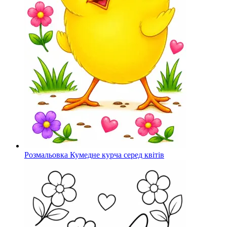
Розмальовка Кумедне курча серед квітів