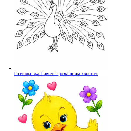
Розмальовка Павич із розкішним хвостом