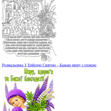
Розмальовка З Трійцею Святою – Бажаю миру і спокою