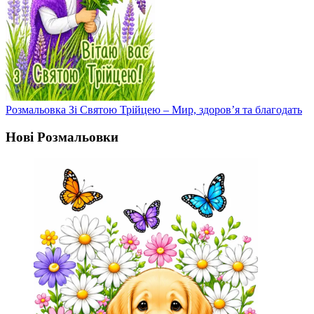
Розмальовка Зі Святою Трійцею – Мир, здоров’я та благодать
Нові Розмальовки