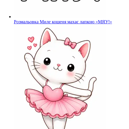
Розмальовка Миле кошеня махає лапкою «МЯУ!»