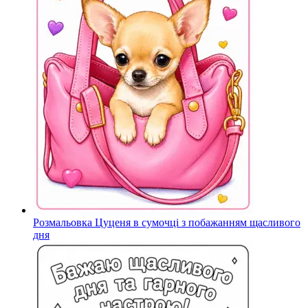
Розмальовка Цуценя в сумочці з побажанням щасливого
дня