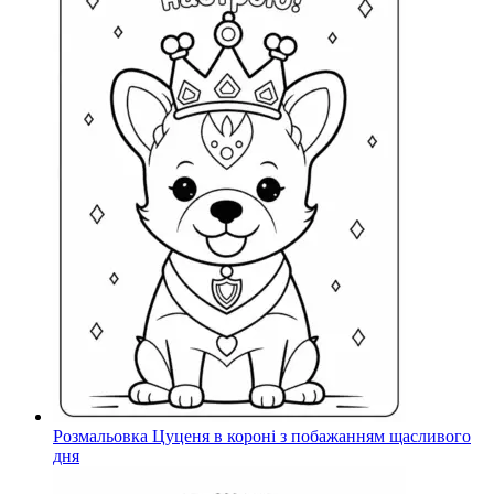
Розмальовка Цуценя в короні з побажанням щасливого
дня