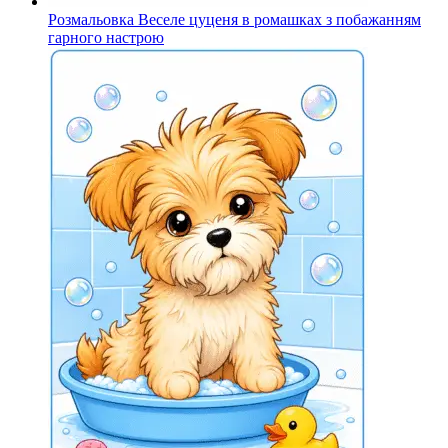
Розмальовка Веселе цуценя в ромашках з побажанням
гарного настрою