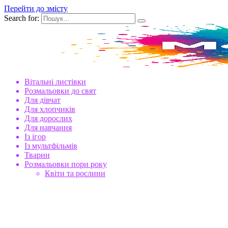
Перейти до змісту
Search for:
Вітальні листівки
Розмальовки до свят
Для дівчат
Для хлопчиків
Для дорослих
Для навчання
Із ігор
Із мультфільмів
Тварин
Розмальовки пори року
Квіти та рослини