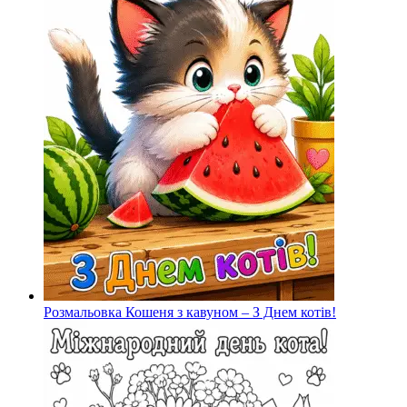
Розмальовка Кошеня з кавуном – З Днем котів!