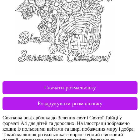
Скачати розмальовку
Роздрукувати розмальовку
Святкова розфарбовка до Зелених свят і Святої Трійці у
форматі А4 для дітей та дорослих. На ілюстрації зображено
кошик із польовими квітами та щирі побажання миру і добра.
Такий малюнок розмальовка створює теплий святковий