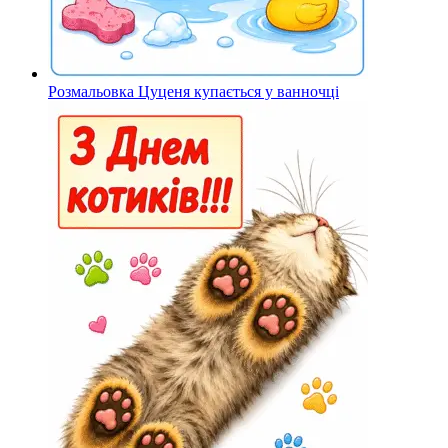
Розмальовка Цуценя купається у ванночці