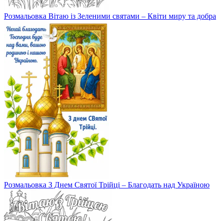
Розмальовка Вітаю із Зеленими святами – Квіти миру та добра
Розмальовка З Днем Святої Трійці – Благодать над Україною