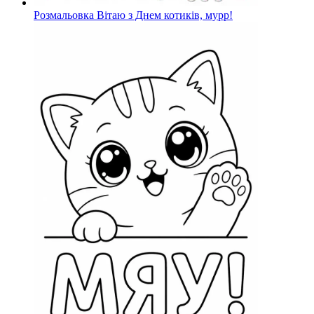
Розмальовка Вітаю з Днем котиків, мурр!