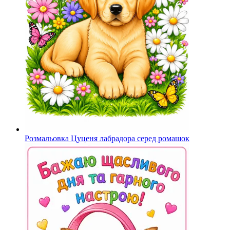
Розмальовка Цуценя лабрадора серед ромашок