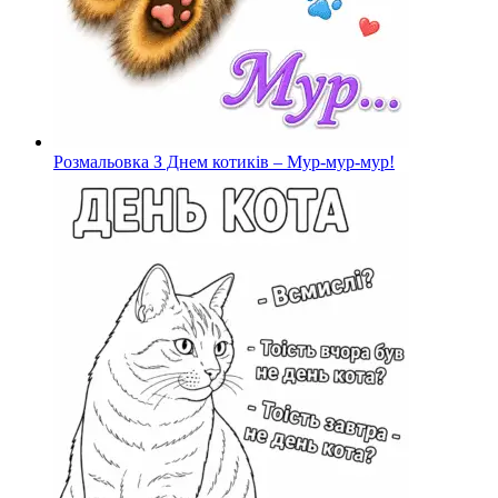
Розмальовка З Днем котиків – Мур-мур-мур!