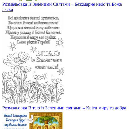
Розмальовка Із Зеленими Святами – Безхмарне небо та Божа
ласка
Розмальовка Вітаю із Зеленими святами – Квіти миру та добра