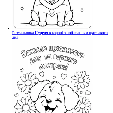
Розмальовка Цуценя в короні з побажанням щасливого
дня