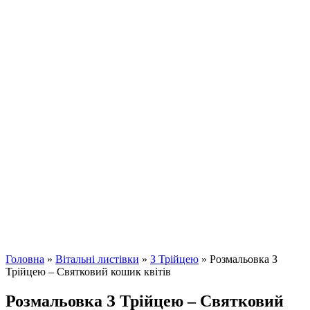
Головна
»
Вітальні листівки
»
З Трійцею
»
Розмальовка З
Трійцею – Святковий кошик квітів
Розмальовка З Трійцею – Святковий