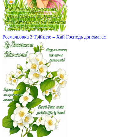
Розмальовка З Трійцею – Хай Господь допомагає