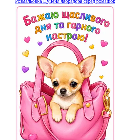
Розмальовка Цуценя лабрадора серед ромашок