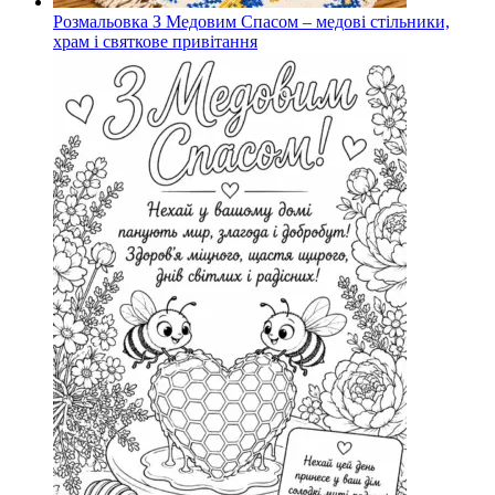
Розмальовка З Медовим Спасом – медові стільники,
храм і святкове привітання