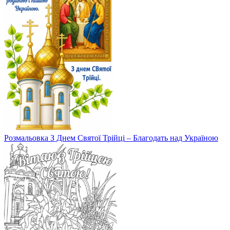
Розмальовка З Днем Святої Трійці – Благодать над Україною