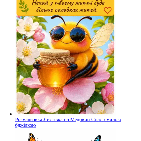
Розмальовка Листівка на Медовий Спас з милою
бджілкою