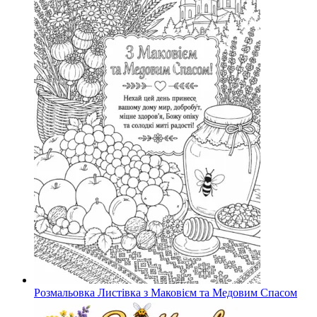
Розмальовка Листівка з Маковієм та Медовим Спасом