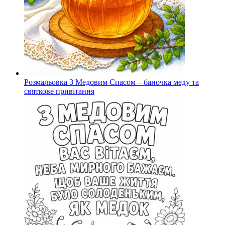
Розмальовка З Медовим Спасом – баночка меду та
святкове привітання