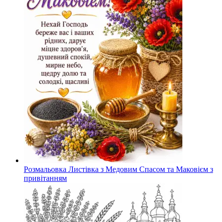
Розмальовка Листівка з Медовим Спасом та Маковієм з
привітанням