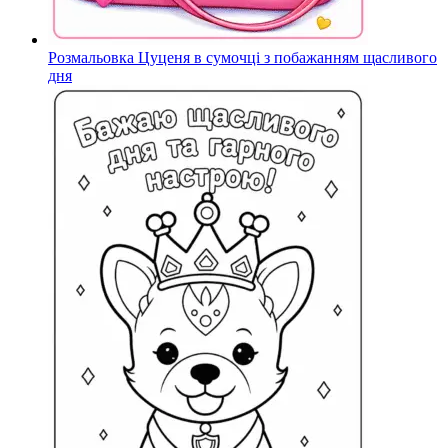
Розмальовка Цуценя в сумочці з побажанням щасливого
дня