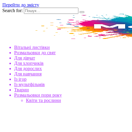
Перейти до змісту
Search for:
Вітальні листівки
Розмальовки до свят
Для дівчат
Для хлопчиків
Для дорослих
Для навчання
Із ігор
Із мультфільмів
Тварин
Розмальовки пори року
Квіти та рослини