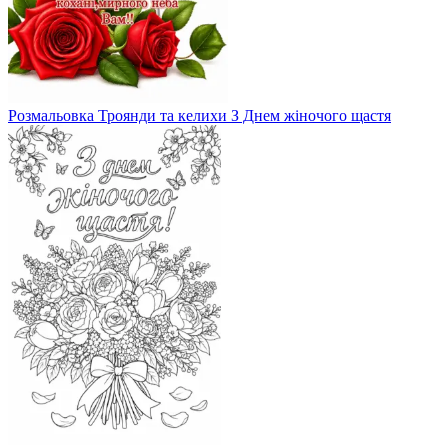
Розмальовка Троянди та келихи З Днем жіночого щастя