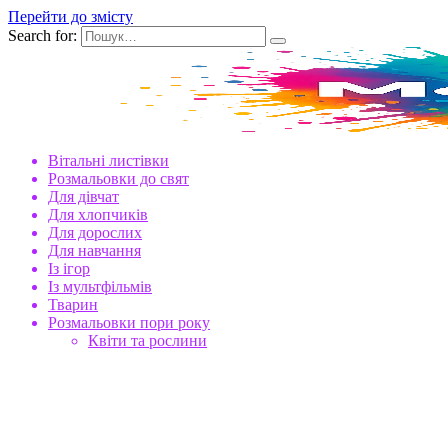
Перейти до змісту
Search for:
Вітальні листівки
Розмальовки до свят
Для дівчат
Для хлопчиків
Для дорослих
Для навчання
Із ігор
Із мультфільмів
Тварин
Розмальовки пори року
Квіти та рослини