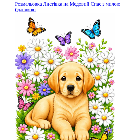
Розмальовка Листівка на Медовий Спас з милою
бджілкою