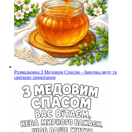
Розмальовка З Медовим Спасом – баночка меду та
святкове привітання