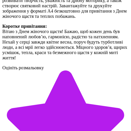
розвивати творчість, уважність та дрібну моторику, а також
створює святковий настрій. Завантажуйте та друкуйте
зображення у форматі А4 безкоштовно для привітання з Днем
жіночого щастя та теплих побажань.
Коротке привітання:
Вітаю з Днем жіночого щастя! Бажаю, щоб кожен день був
наповнений любов’ю, гармонією, радістю та натхненням.
Нехай у серці завжди квітне весна, поруч будуть турботливі
люди, а всі мрії легко здійснюються. Міцного здоров’я, щирих
усмішок, тепла, краси та безмежного щастя у кожній миті
життя!
Оцініть розмальовку