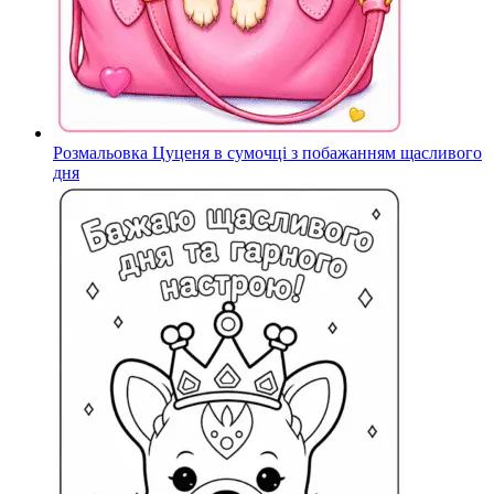
Розмальовка Цуценя в сумочці з побажанням щасливого
дня