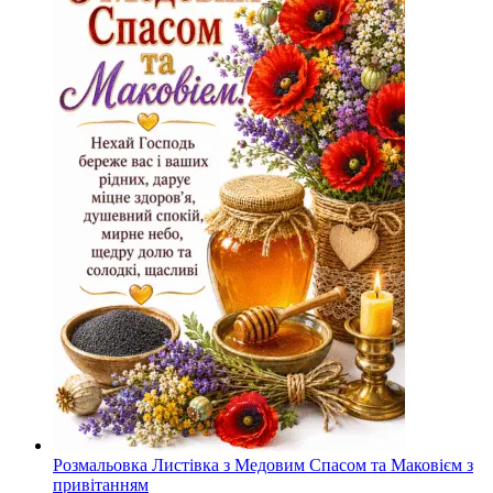
Розмальовка Листівка з Медовим Спасом та Маковієм з
привітанням