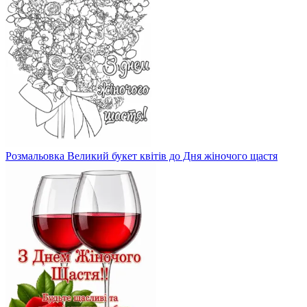
Розмальовка Великий букет квітів до Дня жіночого щастя