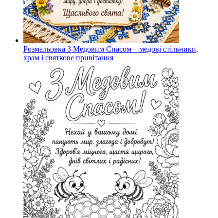
Розмальовка З Медовим Спасом – медові стільники,
храм і святкове привітання