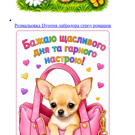
Розмальовка Цуценя лабрадора серед ромашок