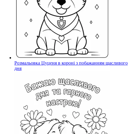
Розмальовка Цуценя в короні з побажанням щасливого
дня