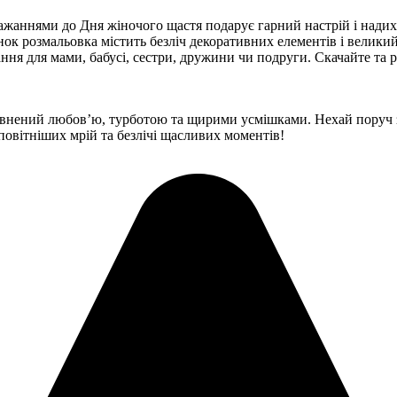
жаннями до Дня жіночого щастя подарує гарний настрій і надихне
люнок розмальовка містить безліч декоративних елементів і вели
ня для мами, бабусі, сестри, дружини чи подруги. Скачайте та р
внений любов’ю, турботою та щирими усмішками. Нехай поруч за
аповітніших мрій та безлічі щасливих моментів!