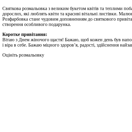
Святкова розмальовка з великим букетом квітів та теплими поба
дорослих, які люблять квіти та красиві вітальні листівки. Ма
Розфарбовка стане чудовим доповненням до святкового привітан
створення особливого подарунка.
Коротке привітання:
Вітаю з Днем жіночого щастя! Бажаю, щоб кожен день був напо
і віра в себе. Бажаю міцного здоров’я, радості, здійснення найз
Оцініть розмальовку