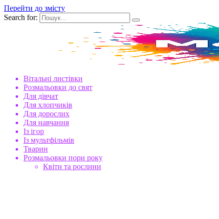
Перейти до змісту
Search for:
Вітальні листівки
Розмальовки до свят
Для дівчат
Для хлопчиків
Для дорослих
Для навчання
Із ігор
Із мультфільмів
Тварин
Розмальовки пори року
Квіти та рослини