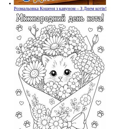
Розмальовка Кошеня з кавуном – З Днем котів!