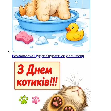
Розмальовка Цуценя купається у ванночці