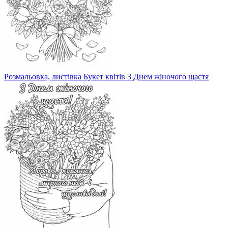
Розмальовка, листівка Букет квітів З Днем жіночого щастя