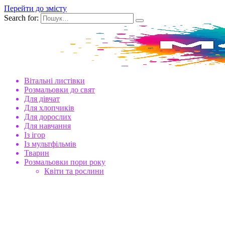
Перейти до змісту
Search for:
Вітальні листівки
Розмальовки до свят
Для дівчат
Для хлопчиків
Для дорослих
Для навчання
Із ігор
Із мультфільмів
Тварин
Розмальовки пори року
Квіти та рослини