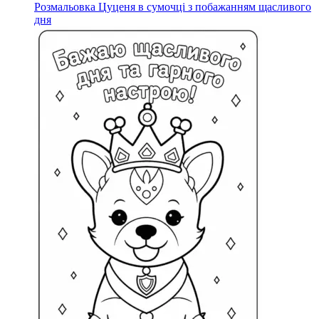
Розмальовка Цуценя в сумочці з побажанням щасливого
дня