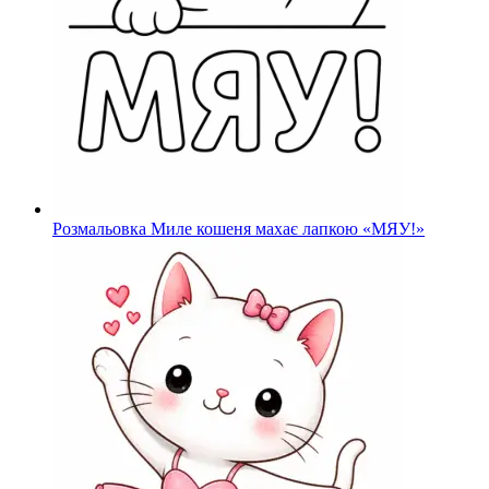
Розмальовка Миле кошеня махає лапкою «МЯУ!»