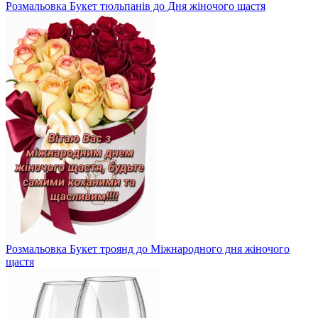
Розмальовка Букет тюльпанів до Дня жіночого щастя
Розмальовка Букет троянд до Міжнародного дня жіночого
щастя