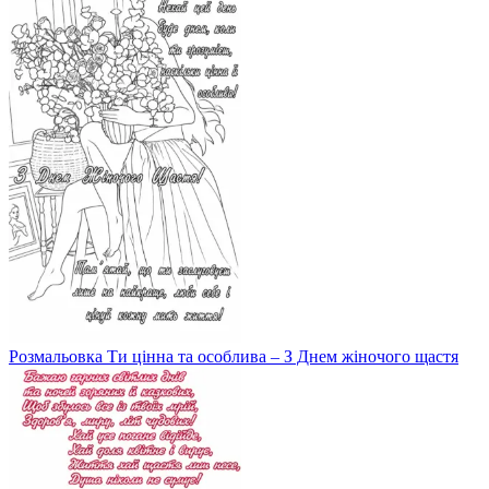
Розмальовка Ти цінна та особлива – З Днем жіночого щастя