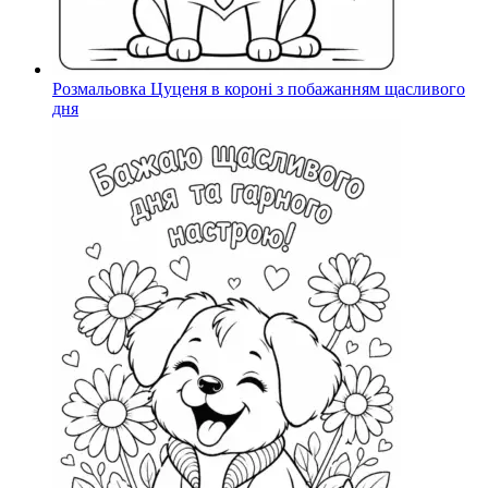
Розмальовка Цуценя в короні з побажанням щасливого
дня