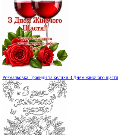
Розмальовка Троянди та келихи З Днем жіночого щастя