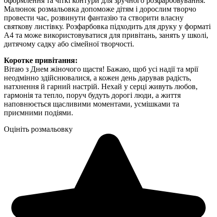
оформлення та чіткі контури для зручного розфарбовування.
Малюнок розмальовка допоможе дітям і дорослим творчо
провести час, розвинути фантазію та створити власну
святкову листівку. Розфарбовка підходить для друку у форматі
А4 та може використовуватися для привітань, занять у школі,
дитячому садку або сімейної творчості.
Коротке привітання:
Вітаю з Днем жіночого щастя! Бажаю, щоб усі надії та мрії
неодмінно здійснювалися, а кожен день дарував радість,
натхнення й гарний настрій. Нехай у серці живуть любов,
гармонія та тепло, поруч будуть дорогі люди, а життя
наповнюється щасливими моментами, усмішками та
приємними подіями.
Оцініть розмальовку