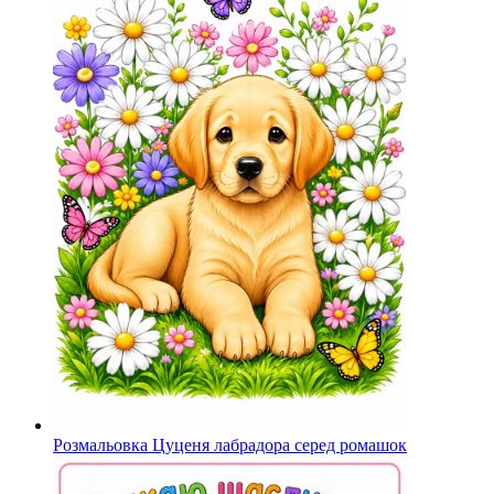
Розмальовка Цуценя лабрадора серед ромашок