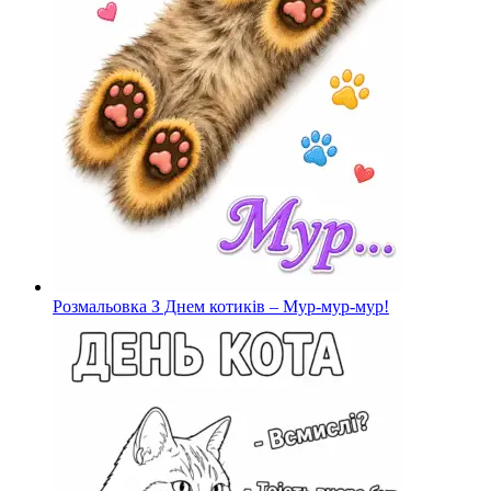
Розмальовка З Днем котиків – Мур-мур-мур!