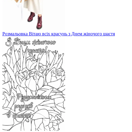
Розмальовка Вітаю всіх красунь з Днем жіночого щастя