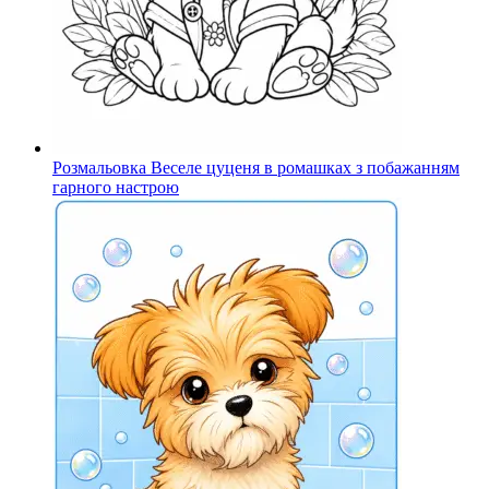
Розмальовка Веселе цуценя в ромашках з побажанням
гарного настрою