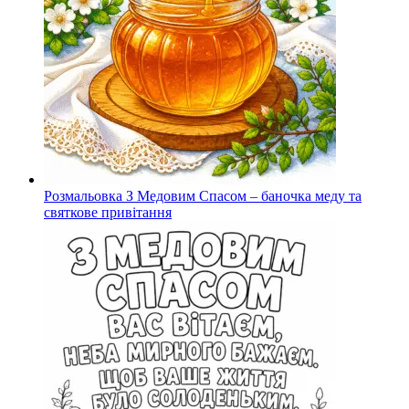
Розмальовка З Медовим Спасом – баночка меду та
святкове привітання