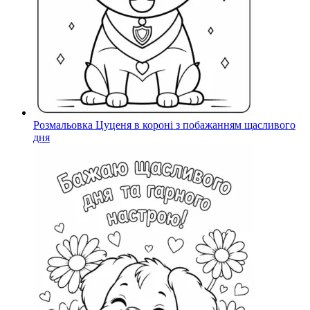
Розмальовка Цуценя в короні з побажанням щасливого
дня