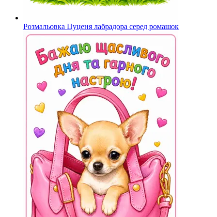
Розмальовка Цуценя лабрадора серед ромашок