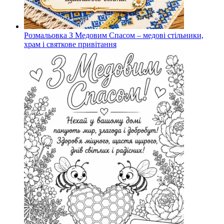
Розмальовка З Медовим Спасом – медові стільники,
храм і святкове привітання