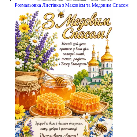
Розмальовка Листівка з Маковієм та Медовим Спасом