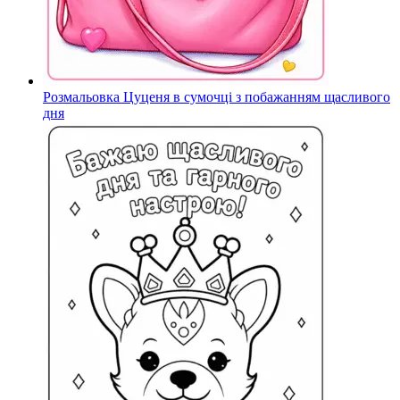
Розмальовка Цуценя в сумочці з побажанням щасливого
дня