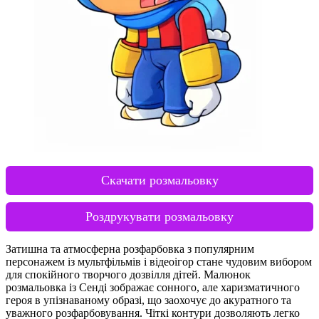
Скачати розмальовку
Роздрукувати розмальовку
Затишна та атмосферна розфарбовка з популярним
персонажем із мультфільмів і відеоігор стане чудовим вибором
для спокійного творчого дозвілля дітей. Малюнок
розмальовка із Сенді зображає сонного, але харизматичного
героя в упізнаваному образі, що заохочує до акуратного та
уважного розфарбовування. Чіткі контури дозволяють легко