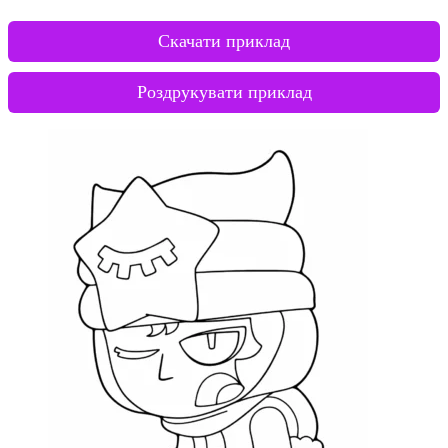
Скачати приклад
Роздрукувати приклад