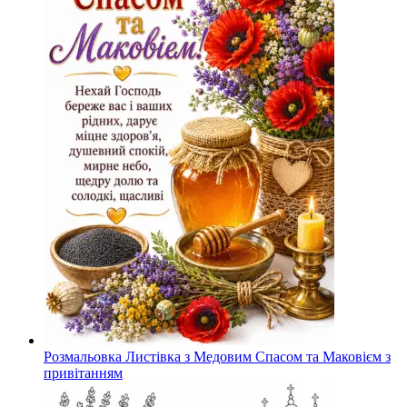
Розмальовка Листівка з Медовим Спасом та Маковієм з
привітанням