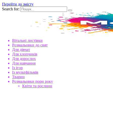
Перейти до змісту
Search for:
Вітальні листівки
Розмальовки до свят
Для дівчат
Для хлопчиків
Для дорослих
Для навчання
Із ігор
Із мультфільмів
Тварин
Розмальовки пори року
Квіти та рослини