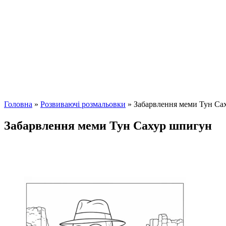
Головна
»
Розвиваючі розмальовки
»
Забарвлення меми Тун Са
Забарвлення меми Тун Сахур шпигун