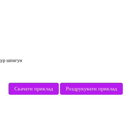
хур шпигун
Скачати приклад
Роздрукувати приклад