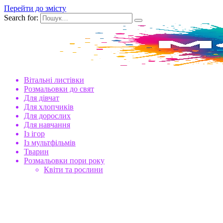
Перейти до змісту
Search for:
Вітальні листівки
Розмальовки до свят
Для дівчат
Для хлопчиків
Для дорослих
Для навчання
Із ігор
Із мультфільмів
Тварин
Розмальовки пори року
Квіти та рослини