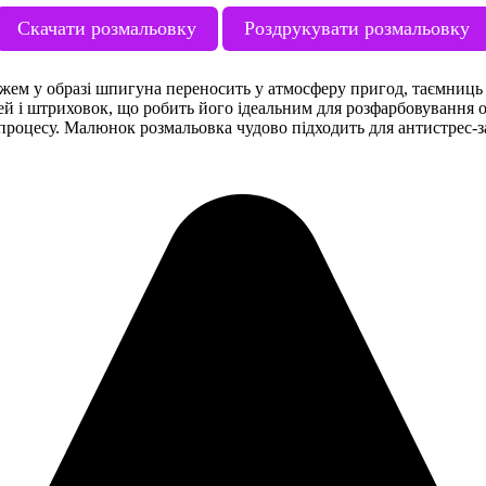
Скачати розмальовку
Роздрукувати розмальовку
жем у образі шпигуна переносить у атмосферу пригод, таємниць
ней і штриховок, що робить його ідеальним для розфарбовування 
 процесу. Малюнок розмальовка чудово підходить для антистрес-за