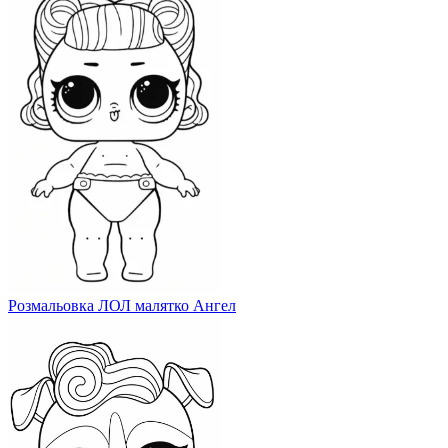
Розмальовка ЛОЛ малятко Ангел