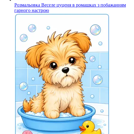
Розмальовка Веселе цуценя в ромашках з побажанням
гарного настрою