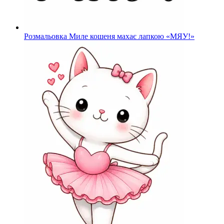
Розмальовка Миле кошеня махає лапкою «МЯУ!»