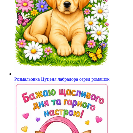
Розмальовка Цуценя лабрадора серед ромашок