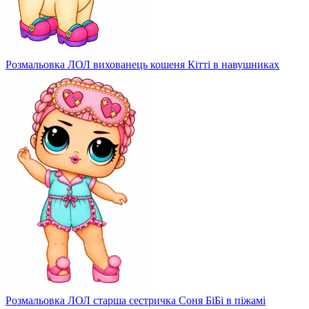
Розмальовка ЛОЛ вихованець кошеня Кітті в навушниках
Розмальовка ЛОЛ старша сестричка Соня БіБі в піжамі