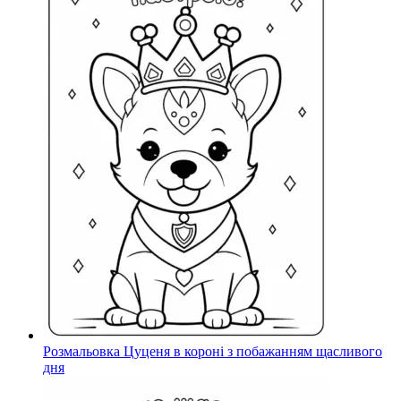
Розмальовка Цуценя в короні з побажанням щасливого
дня