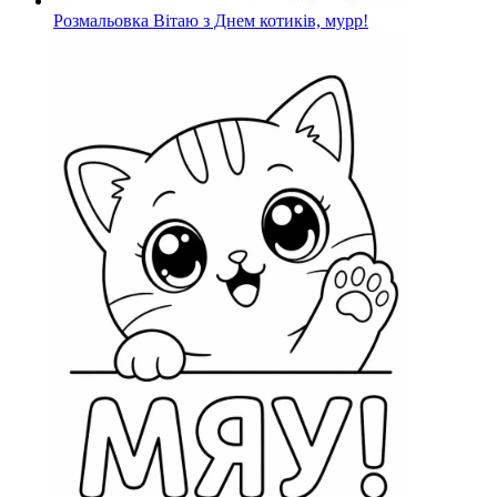
Розмальовка Вітаю з Днем котиків, мурр!