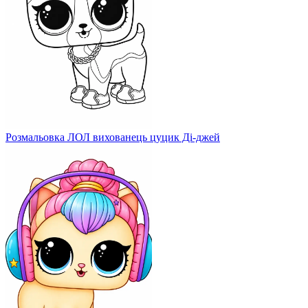
Розмальовка ЛОЛ вихованець цуцик Ді-джей