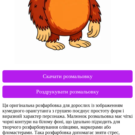
Скачати розмальовку
Роздрукувати розмальовку
Ця оригінальна розфарбовка для дорослих із зображенням
кумедного орангутанга з грушею поєднує простоту форм і
виразний характер персонажа. Малюнок розмальовка має чіткі
чорні контури на білому фоні, що ідеально підходить для
творчого розфарбовування олівцями, маркерами або
фломастерами. Така розфарбовка допомагає зняти стрес,