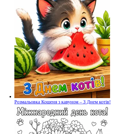
Розмальовка Кошеня з кавуном – З Днем котів!