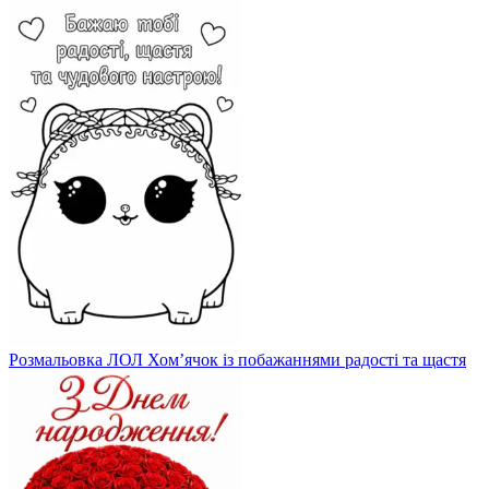
Розмальовка ЛОЛ Хом’ячок із побажаннями радості та щастя