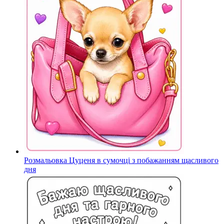
Розмальовка Цуценя в сумочці з побажанням щасливого
дня