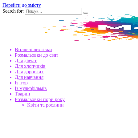
Перейти до змісту
Search for:
Вітальні листівки
Розмальовки до свят
Для дівчат
Для хлопчиків
Для дорослих
Для навчання
Із ігор
Із мультфільмів
Тварин
Розмальовки пори року
Квіти та рослини