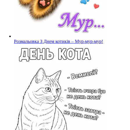
Розмальовка З Днем котиків – Мур-мур-мур!