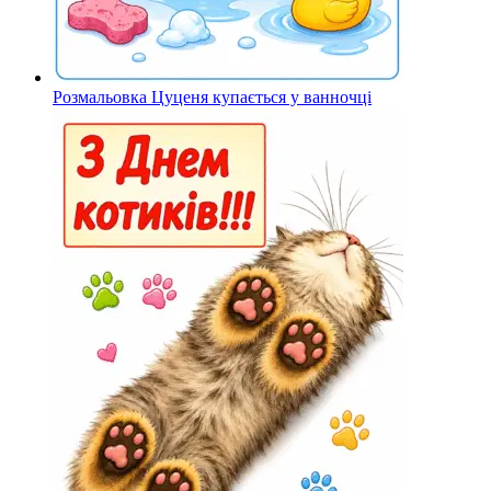
Розмальовка Цуценя купається у ванночці