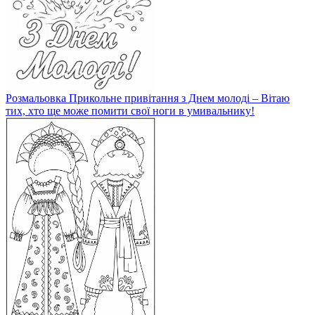
Розмальовка Прикольне привітання з Днем молоді – Вітаю
тих, хто ще може помити свої ноги в умивальнику!