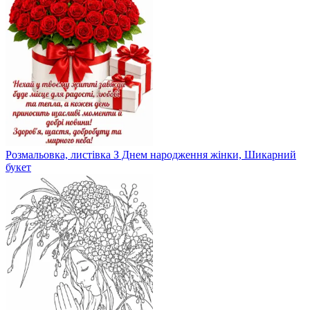
Розмальовка, листівка З Днем народження жінки, Шикарний
букет