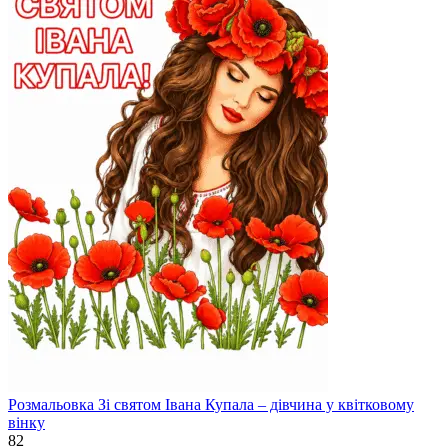
Розмальовка Зі святом Івана Купала – дівчина у квітковому
вінку
82