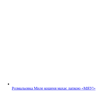
Розмальовка Миле кошеня махає лапкою «МЯУ!»