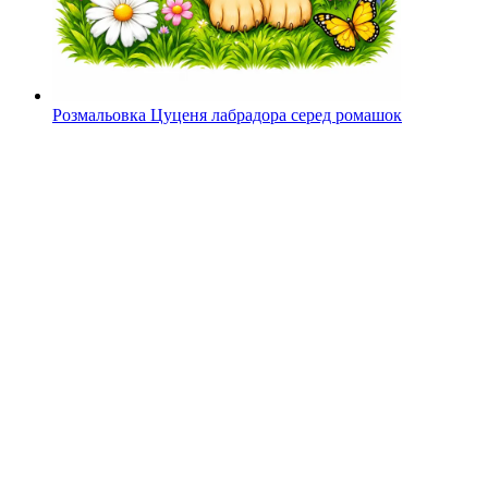
Розмальовка Цуценя лабрадора серед ромашок