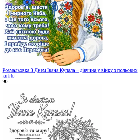
Розмальовка З Днем Івана Купала – дівчина у вінку з польових
квітів
90