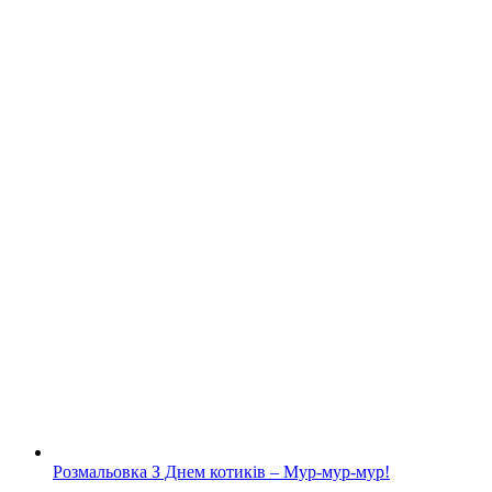
Розмальовка З Днем котиків – Мур-мур-мур!