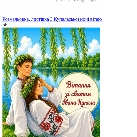
Розмальовка, листівка З Купальської ночі вітаю
56