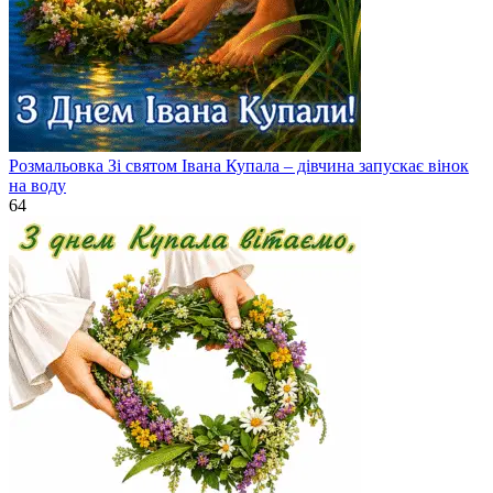
Розмальовка Зі святом Івана Купала – дівчина запускає вінок
на воду
64