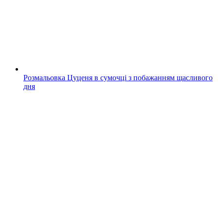
Розмальовка Цуценя в сумочці з побажанням щасливого
дня