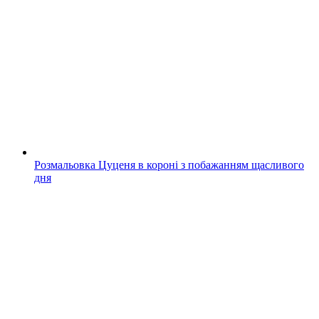
Розмальовка Цуценя в короні з побажанням щасливого
дня