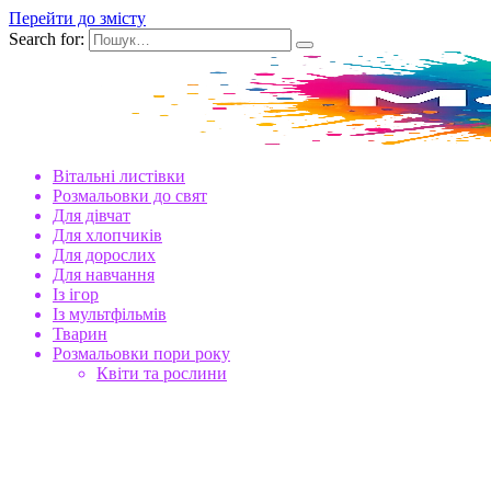
Перейти до змісту
Search for:
Вітальні листівки
Розмальовки до свят
Для дівчат
Для хлопчиків
Для дорослих
Для навчання
Із ігор
Із мультфільмів
Тварин
Розмальовки пори року
Квіти та рослини