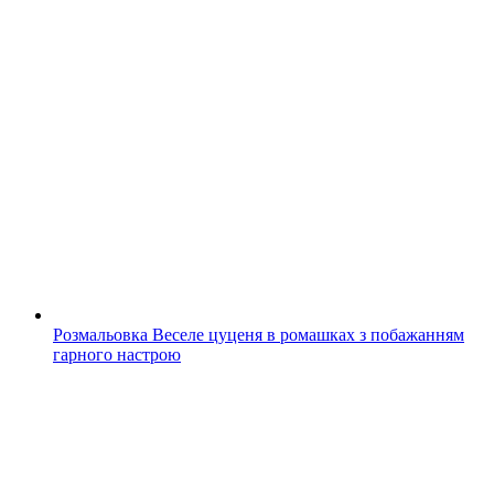
Розмальовка Веселе цуценя в ромашках з побажанням
гарного настрою