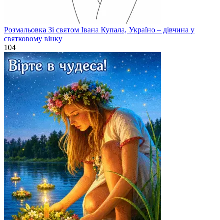
Розмальовка Зі святом Івана Купала, Україно – дівчина у
святковому вінку
104