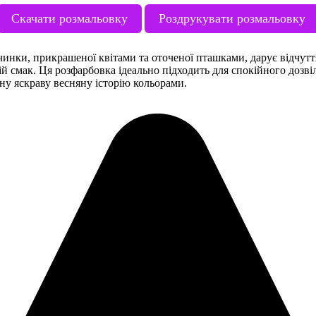
Скачати розмальовку
Роздрукувати розмальовку
івчинки, прикрашеної квітами та оточеної пташками, дарує відчут
ій смак. Ця розфарбовка ідеально підходить для спокійного дозві
ну яскраву весняну історію кольорами.