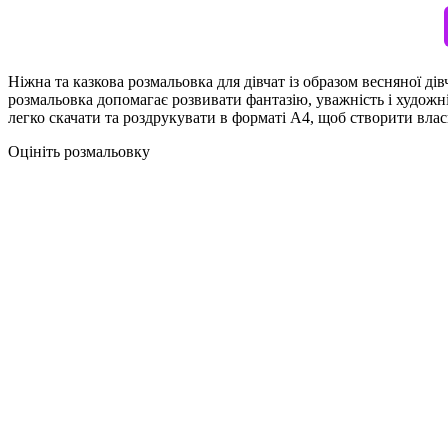
Ніжна та казкова розмальовка для дівчат із образом весняної д
розмальовка допомагає розвивати фантазію, уважність і художн
легко скачати та роздрукувати в форматі А4, щоб створити влас
Оцініть розмальовку