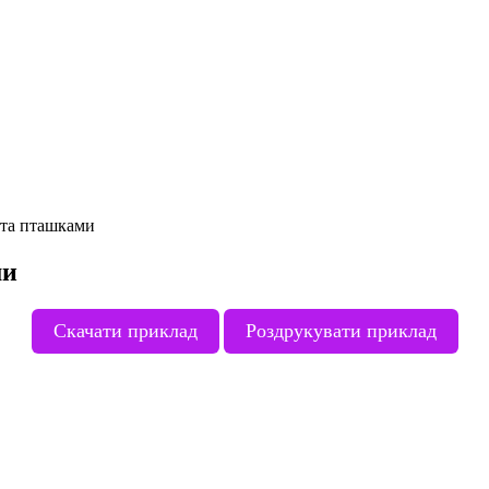
 та пташками
ми
Скачати приклад
Роздрукувати приклад