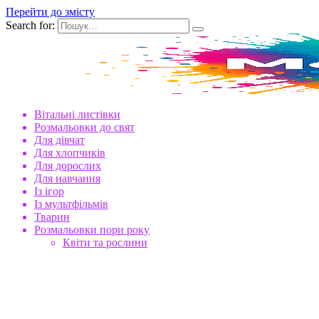
Перейти до змісту
Search for:
Вітальні листівки
Розмальовки до свят
Для дівчат
Для хлопчиків
Для дорослих
Для навчання
Із ігор
Із мультфільмів
Тварин
Розмальовки пори року
Квіти та рослини