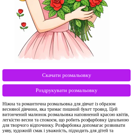
Скачати розмальовку
Роздрукувати розмальовку
Ніжна та романтична розмальовка для дівчат із образом
весняної дівчини, яка тримає пишний букет троянд. Цей
витончений малюнок розмальовка наповнений красою квітів,
легкістю весни та спокоєм, що робить розфарбовку ідеальною
для творчого відпочинку. Розфарбовка допомагає розвивати
уяву, художній смак і уважність, підходить для дітей та