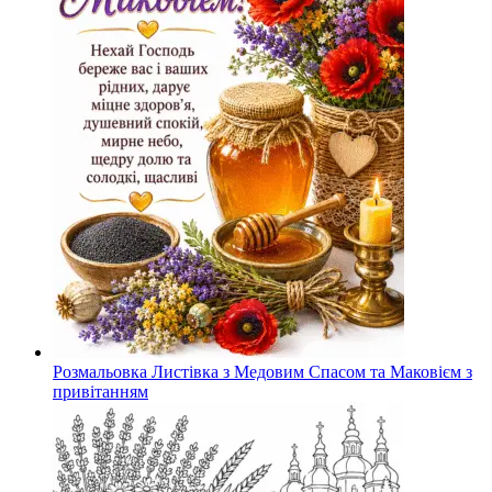
Розмальовка Листівка з Медовим Спасом та Маковієм з
привітанням