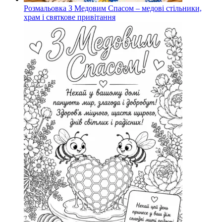
Розмальовка З Медовим Спасом – медові стільники,
храм і святкове привітання