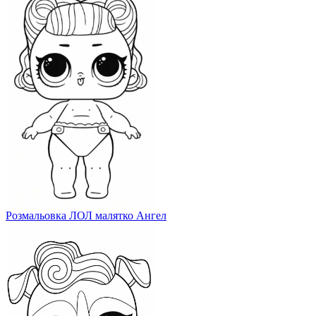
Розмальовка ЛОЛ малятко Ангел