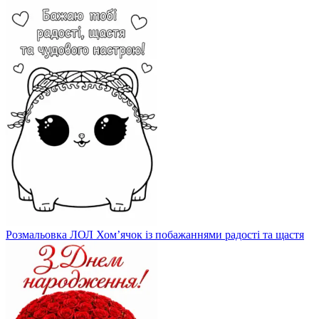
Розмальовка ЛОЛ Хом’ячок із побажаннями радості та щастя