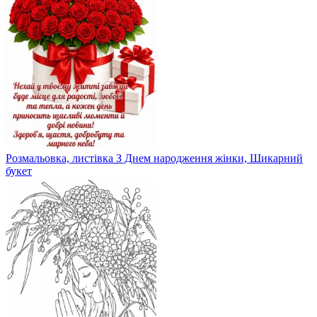
Розмальовка, листівка З Днем народження жінки, Шикарний
букет