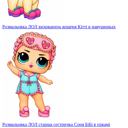
Розмальовка ЛОЛ вихованець кошеня Кітті в навушниках
Розмальовка ЛОЛ старша сестричка Соня БіБі в піжамі