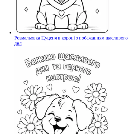
Розмальовка Цуценя в короні з побажанням щасливого
дня