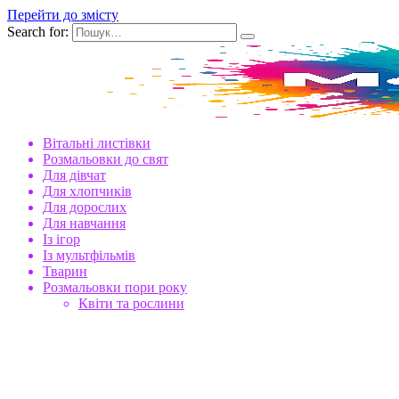
Перейти до змісту
Search for:
Вітальні листівки
Розмальовки до свят
Для дівчат
Для хлопчиків
Для дорослих
Для навчання
Із ігор
Із мультфільмів
Тварин
Розмальовки пори року
Квіти та рослини