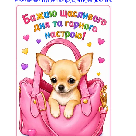
Розмальовка Цуценя лабрадора серед ромашок