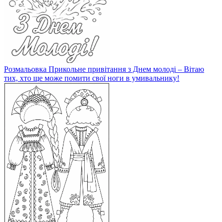
Розмальовка Прикольне привітання з Днем молоді – Вітаю
тих, хто ще може помити свої ноги в умивальнику!