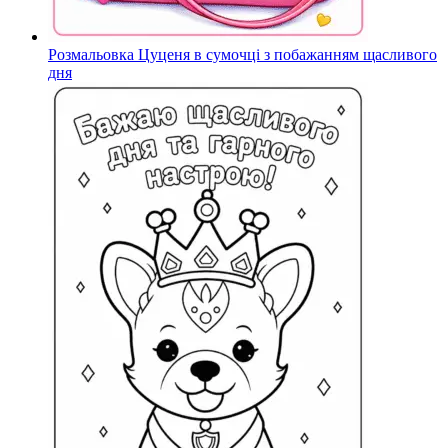
Розмальовка Цуценя в сумочці з побажанням щасливого
дня