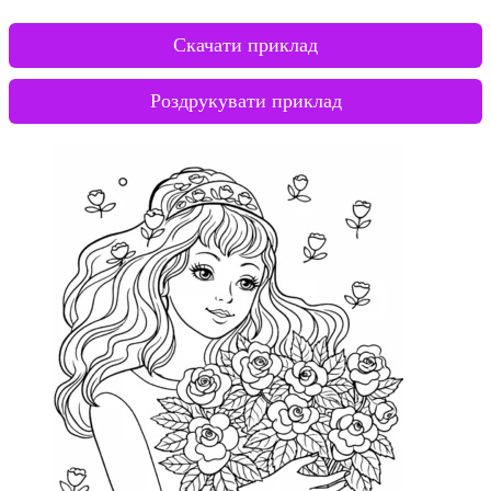
Скачати приклад
Роздрукувати приклад