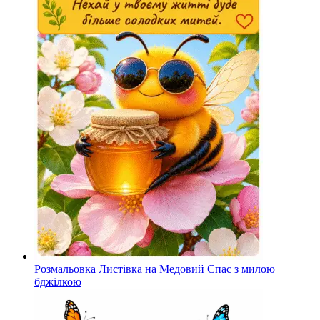
Розмальовка Листівка на Медовий Спас з милою
бджілкою