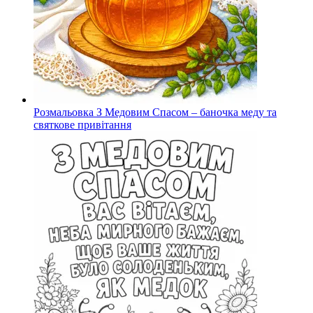
Розмальовка З Медовим Спасом – баночка меду та
святкове привітання