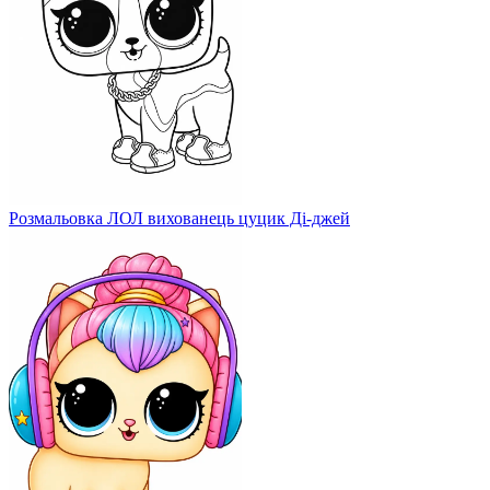
Розмальовка ЛОЛ вихованець цуцик Ді-джей