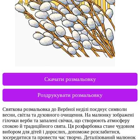
Скачати розмальовку
Роздрукувати розмальовку
Святкова розмальовка до Вербної неділі поєднує символи
весни, світла та духовного очищення. На малюнку зображені
гілочки верби та запалені свічки, що створюють атмосферу
спокою й традиційного свята. Ця розфарбовка стане чудовим
вибором для дітей і дорослих, допоможе розслабитися,
зосередитися та провести час творчо. Деталізований малюнок