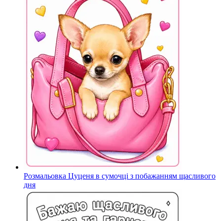
Розмальовка Цуценя в сумочці з побажанням щасливого
дня