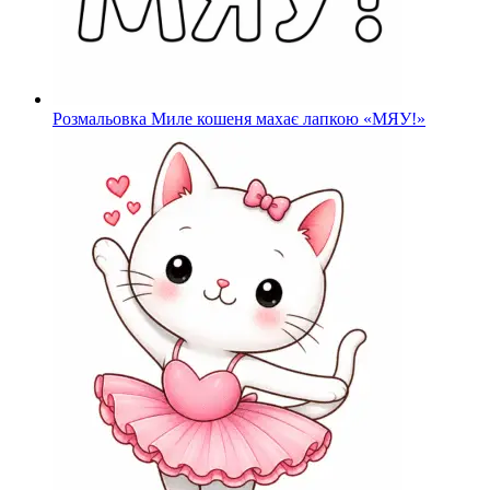
Розмальовка Миле кошеня махає лапкою «МЯУ!»