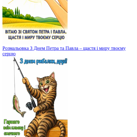
Розмальовка З Днем Петра та Павла – щастя і миру твоєму
серцю