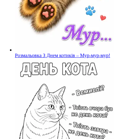
Розмальовка З Днем котиків – Мур-мур-мур!