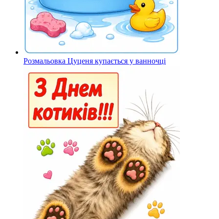
Розмальовка Цуценя купається у ванночці