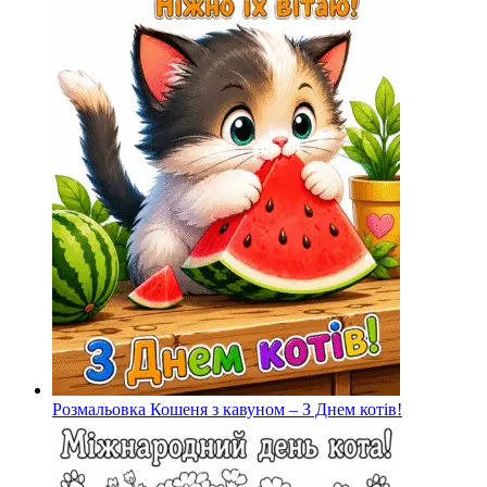
Розмальовка Кошеня з кавуном – З Днем котів!