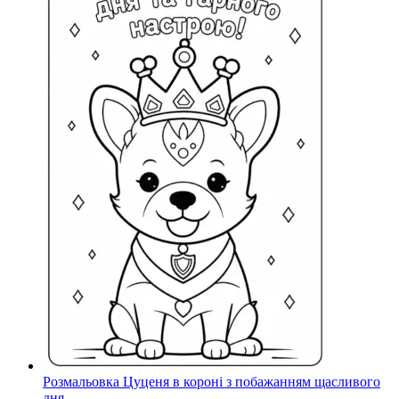
Розмальовка Цуценя в короні з побажанням щасливого
дня