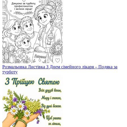
Розмальовка Листівка З Днем сімейного лікаря – Подяка за
турботу