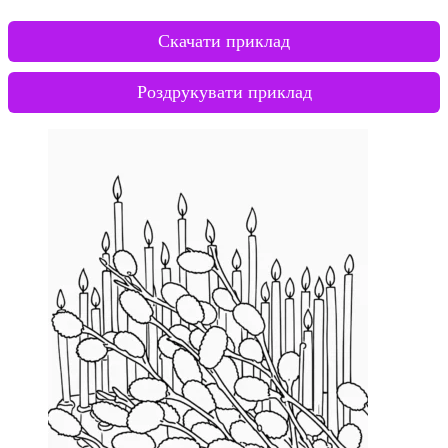
Скачати приклад
Роздрукувати приклад