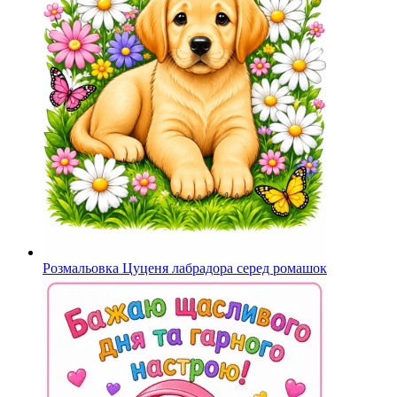
Розмальовка Цуценя лабрадора серед ромашок