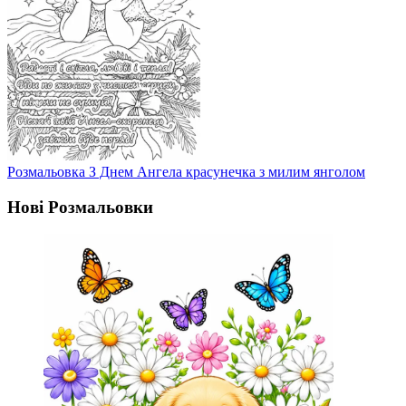
Розмальовка З Днем Ангела красунечка з милим янголом
Нові Розмальовки