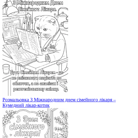
Розмальовка З Міжнародним днем сімейного лікаря –
Кумедний лікар-котик