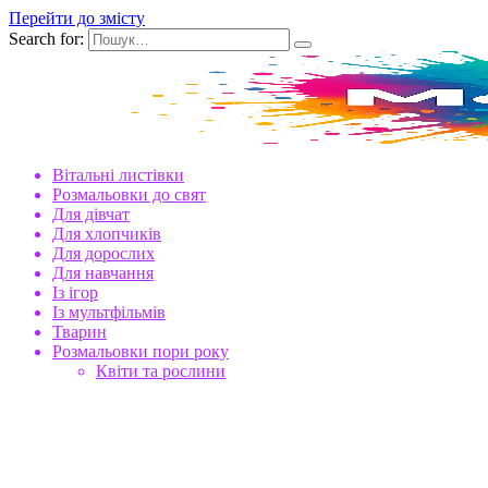
Перейти до змісту
Search for:
Вітальні листівки
Розмальовки до свят
Для дівчат
Для хлопчиків
Для дорослих
Для навчання
Із ігор
Із мультфільмів
Тварин
Розмальовки пори року
Квіти та рослини