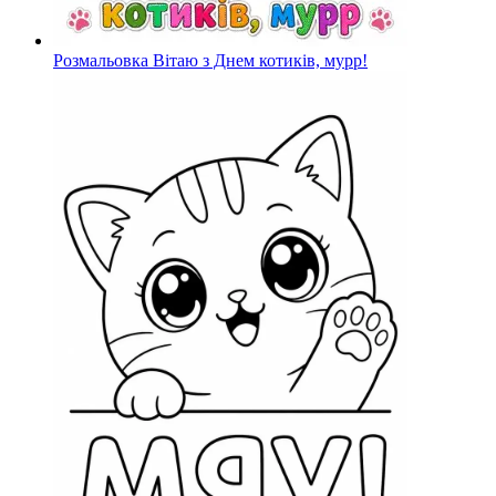
Розмальовка Вітаю з Днем котиків, мурр!