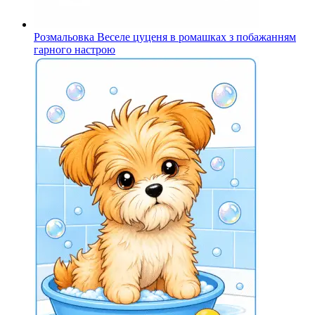
Розмальовка Веселе цуценя в ромашках з побажанням
гарного настрою