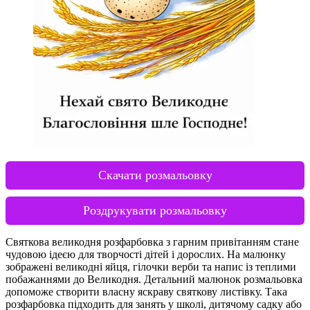
Скачати розмальовку
Роздрукувати розмальовку
Святкова великодня розфарбовка з гарним привітанням стане
чудовою ідеєю для творчості дітей і дорослих. На малюнку
зображені великодні яйця, гілочки верби та напис із теплими
побажаннями до Великодня. Детальний малюнок розмальовка
допоможе створити власну яскраву святкову листівку. Така
розфарбовка підходить для занять у школі, дитячому садку або