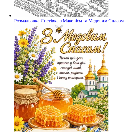
Розмальовка Листівка з Маковієм та Медовим Спасом