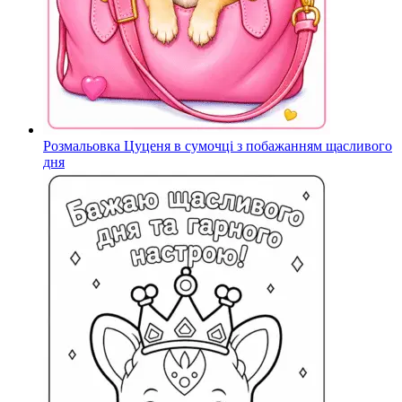
Розмальовка Цуценя в сумочці з побажанням щасливого
дня