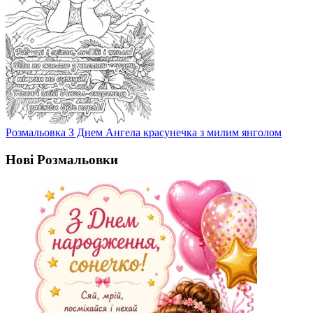
Розмальовка З Днем Ангела красунечка з милим янголом
Нові Розмальовки