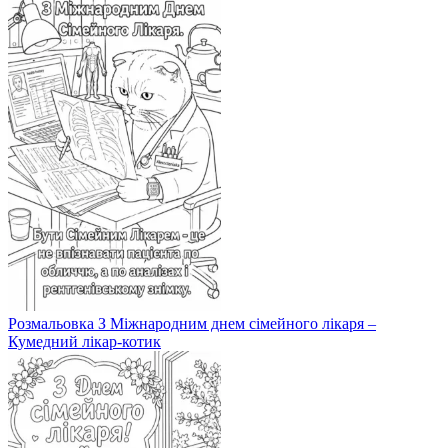
Розмальовка З Міжнародним днем сімейного лікаря –
Кумедний лікар-котик