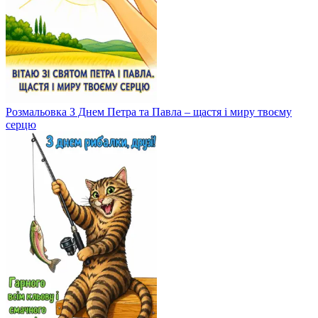
Розмальовка З Днем Петра та Павла – щастя і миру твоєму
серцю