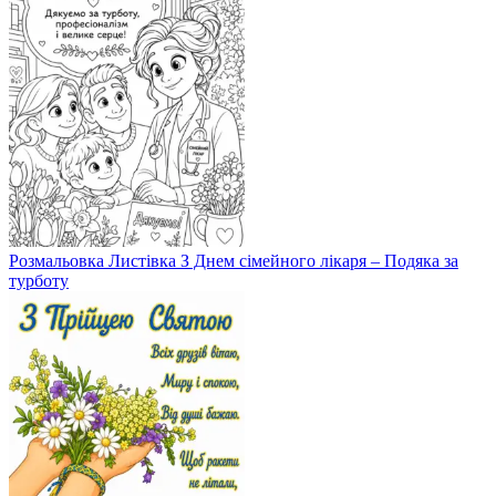
Розмальовка Листівка З Днем сімейного лікаря – Подяка за
турботу