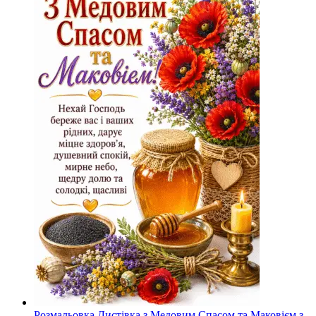
Розмальовка Листівка з Медовим Спасом та Маковієм з