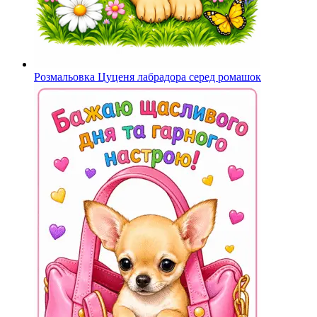
Розмальовка Цуценя лабрадора серед ромашок