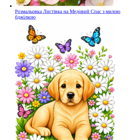
Розмальовка Листівка на Медовий Спас з милою
бджілкою