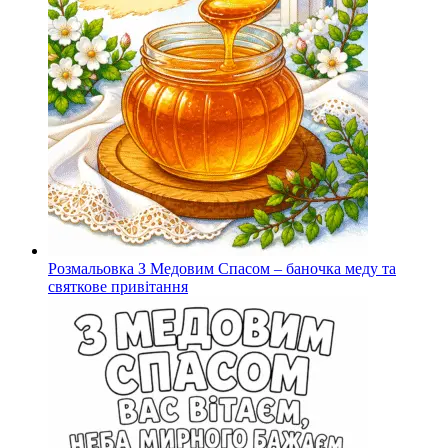
Розмальовка З Медовим Спасом – баночка меду та
святкове привітання