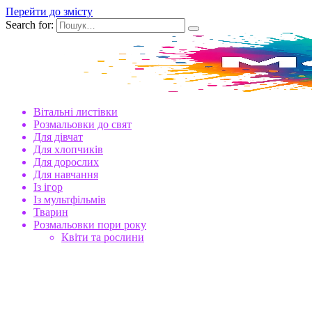
Перейти до змісту
Search for:
Вітальні листівки
Розмальовки до свят
Для дівчат
Для хлопчиків
Для дорослих
Для навчання
Із ігор
Із мультфільмів
Тварин
Розмальовки пори року
Квіти та рослини