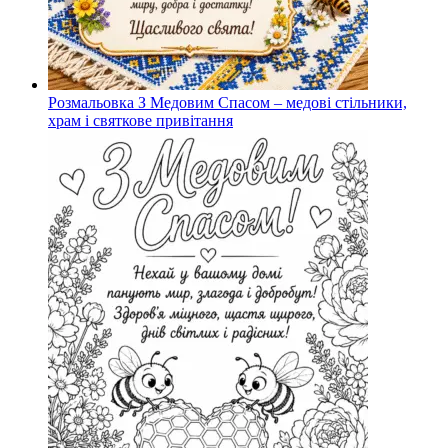
Розмальовка З Медовим Спасом – медові стільники,
храм і святкове привітання