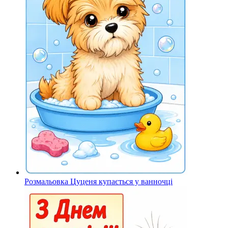
Розмальовка Цуценя купається у ванночці