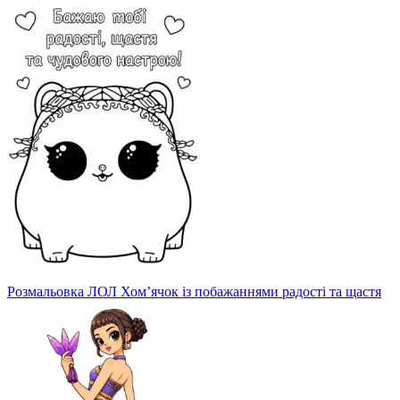
Розмальовка ЛОЛ Хом’ячок із побажаннями радості та щастя