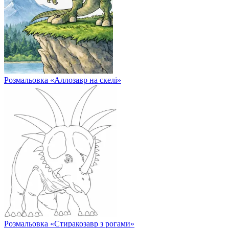
Розмальовка «Аллозавр на скелі»
Розмальовка «Стиракозавр з рогами»