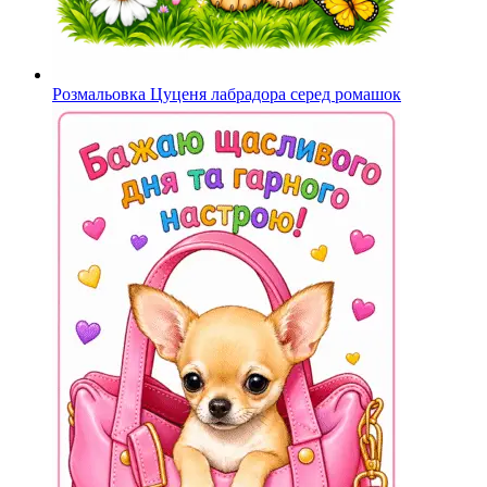
Розмальовка Цуценя лабрадора серед ромашок