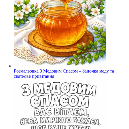
Розмальовка З Медовим Спасом – баночка меду та
святкове привітання