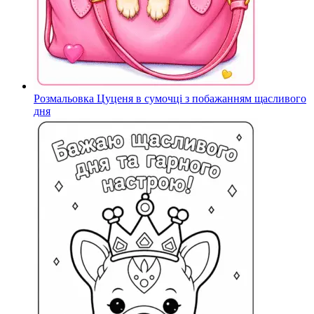
Розмальовка Цуценя в сумочці з побажанням щасливого
дня