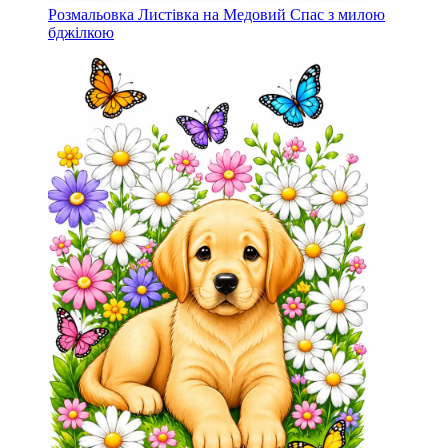
Розмальовка Листівка на Медовий Спас з милою
бджілкою