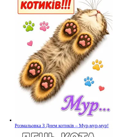
Розмальовка З Днем котиків – Мур-мур-мур!