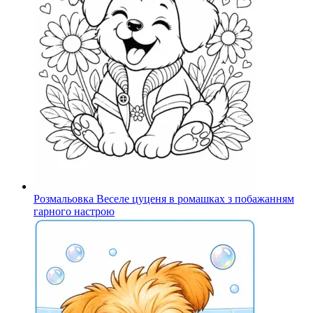
Розмальовка Веселе цуценя в ромашках з побажанням
гарного настрою