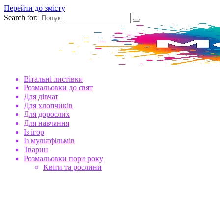
Перейти до змісту
Search for:
Вітальні листівки
Розмальовки до свят
Для дівчат
Для хлопчиків
Для дорослих
Для навчання
Із ігор
Із мультфільмів
Тварин
Розмальовки пори року
Квіти та рослини