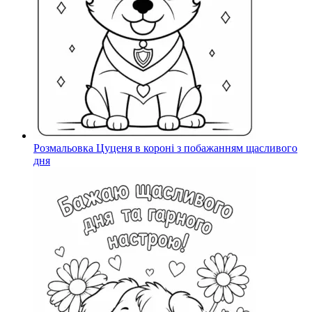
Розмальовка Цуценя в короні з побажанням щасливого
дня