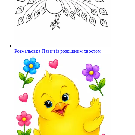
Розмальовка Павич із розкішним хвостом