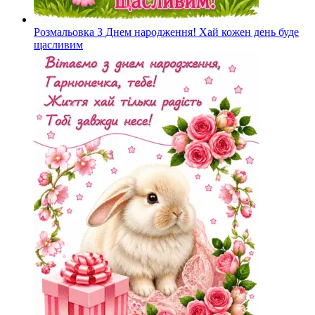
Розмальовка З Днем народження! Хай кожен день буде
щасливим