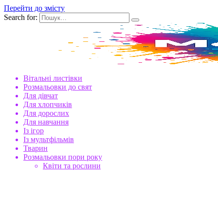
Перейти до змісту
Search for:
Вітальні листівки
Розмальовки до свят
Для дівчат
Для хлопчиків
Для дорослих
Для навчання
Із ігор
Із мультфільмів
Тварин
Розмальовки пори року
Квіти та рослини