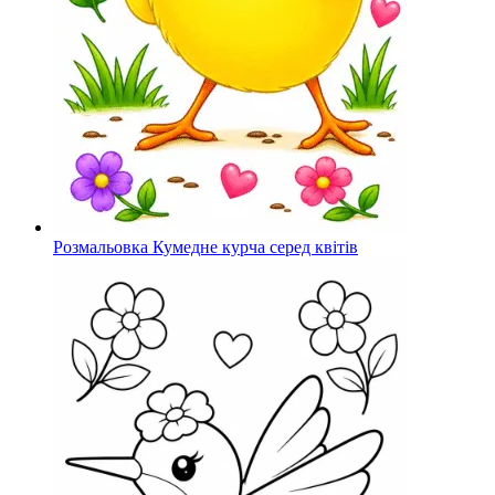
Розмальовка Кумедне курча серед квітів