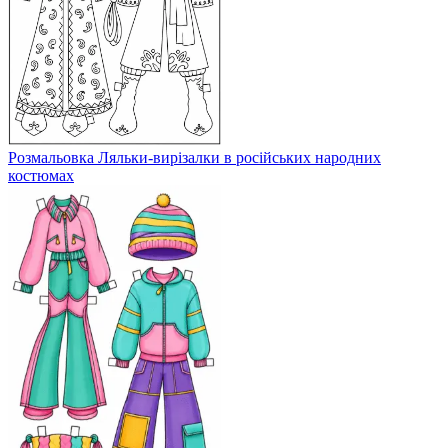
Розмальовка Ляльки-вирізалки в російських народних
костюмах