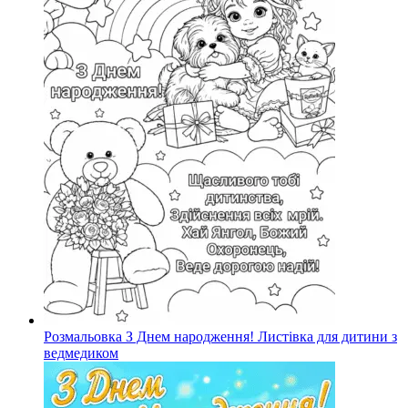
Розмальовка З Днем народження! Листівка для дитини з
ведмедиком