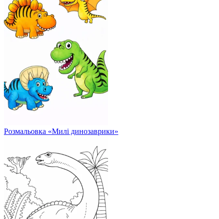
Розмальовка «Милі динозаврики»