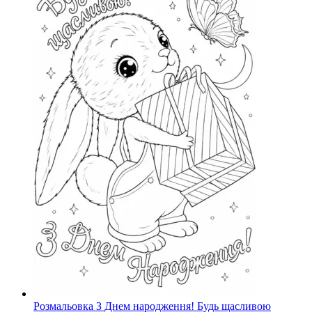
Розмальовка З Днем народження! Будь щасливою