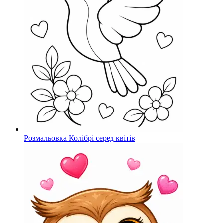
Розмальовка Колібрі серед квітів