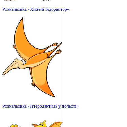
Розмальовка «Хижий індораптор»
Розмальовка «Птеродактиль у польоті»