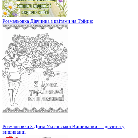
Розмальовка Дівчинка з квітами на Трійцю
Розмальовка З Днем Української Вишиванки — дівчина у
вишиванці