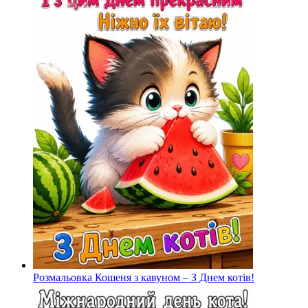
Розмальовка Кошеня з кавуном – З Днем котів!