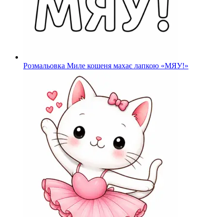
Розмальовка Миле кошеня махає лапкою «МЯУ!»