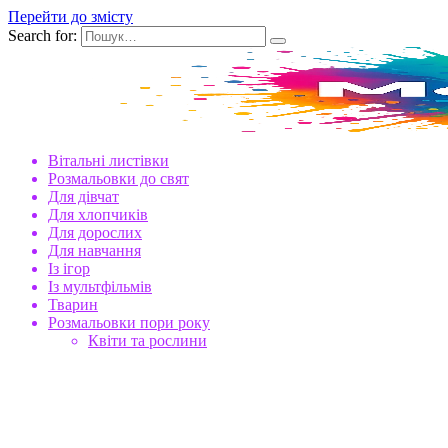
Перейти до змісту
Search for:
Вітальні листівки
Розмальовки до свят
Для дівчат
Для хлопчиків
Для дорослих
Для навчання
Із ігор
Із мультфільмів
Тварин
Розмальовки пори року
Квіти та рослини