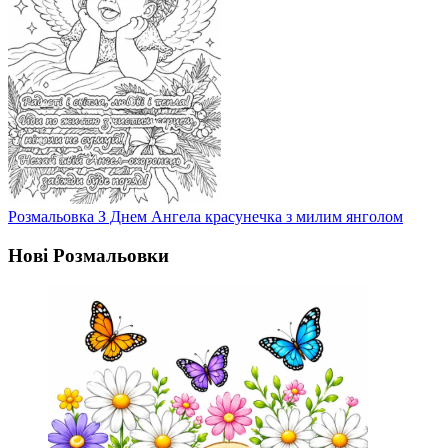
Розмальовка З Днем Ангела красунечка з милим янголом
Нові Розмальовки