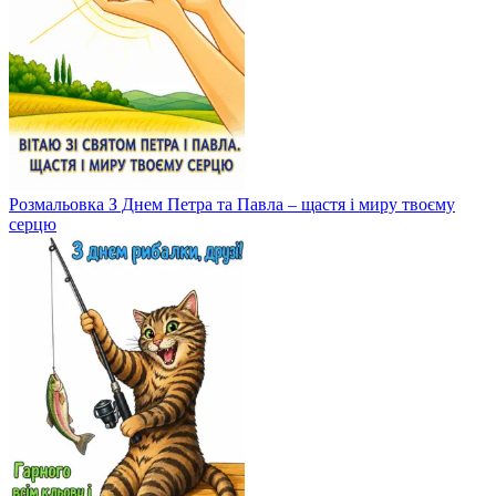
Розмальовка З Днем Петра та Павла – щастя і миру твоєму
серцю