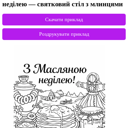
неділею — святковий стіл з млинцями
Скачати приклад
Роздрукувати приклад