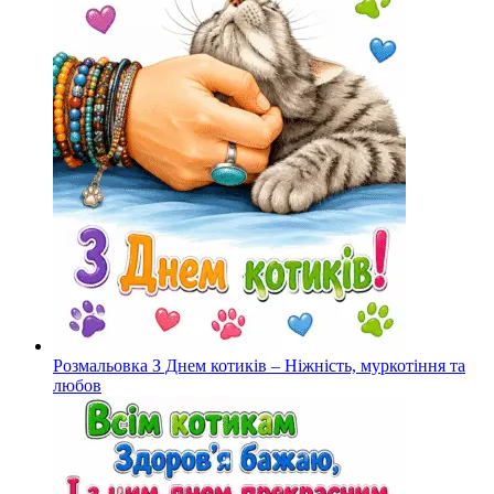
Розмальовка З Днем котиків – Ніжність, муркотіння та
любов