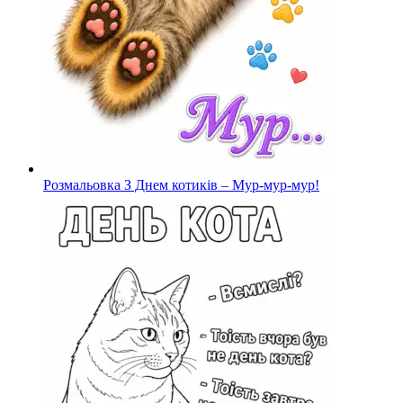
Розмальовка З Днем котиків – Мур-мур-мур!