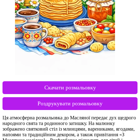
Скачати розмальовку
Роздрукувати розмальовку
Ця атмосферна розмальовка до Масляної передає дух щедрого
народного свята та родинного затишку. На малюнку
зображено святковий стіл із млинцями, варениками, ягодами,
напоями та традиційним декором, а також привітання «З