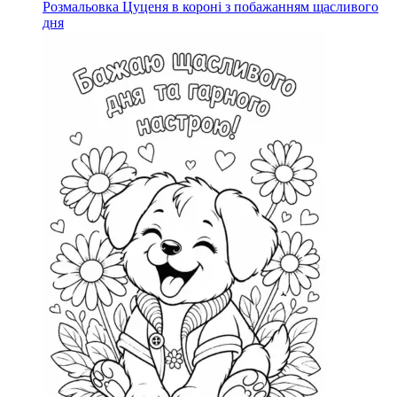
Розмальовка Цуценя в короні з побажанням щасливого
дня