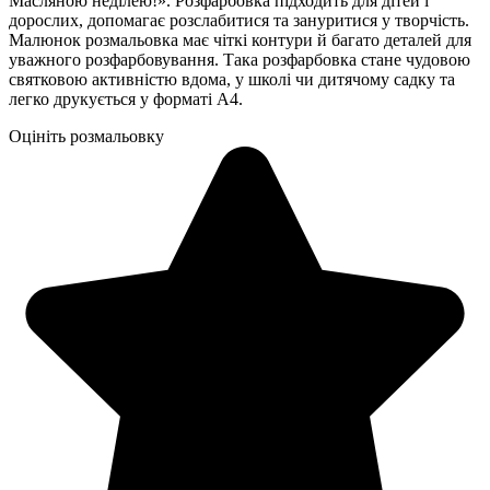
Масляною неділею!». Розфарбовка підходить для дітей і
дорослих, допомагає розслабитися та зануритися у творчість.
Малюнок розмальовка має чіткі контури й багато деталей для
уважного розфарбовування. Така розфарбовка стане чудовою
святковою активністю вдома, у школі чи дитячому садку та
легко друкується у форматі А4.
Оцініть розмальовку