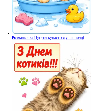
Розмальовка Цуценя купається у ванночці