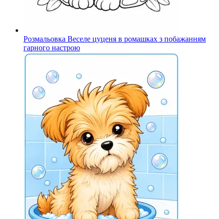
Розмальовка Веселе цуценя в ромашках з побажанням
гарного настрою