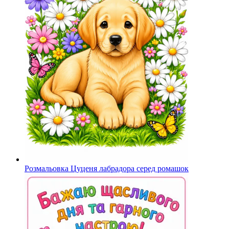
Розмальовка Цуценя лабрадора серед ромашок