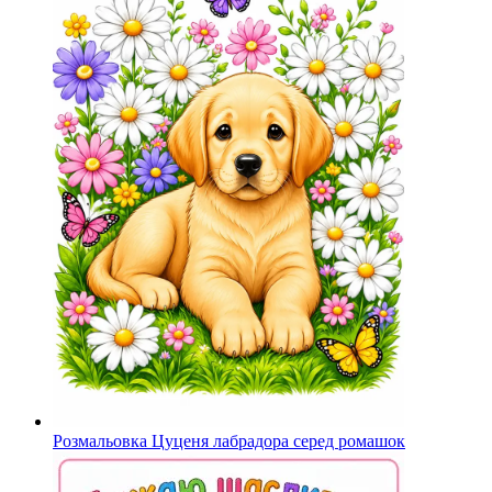
Розмальовка Цуценя лабрадора серед ромашок