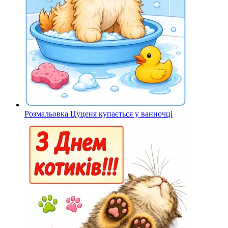
Розмальовка Цуценя купається у ванночці