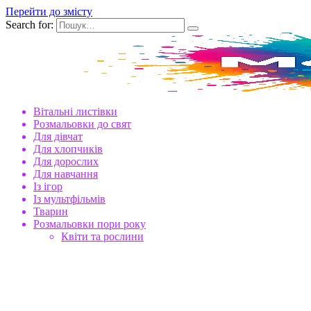
Перейти до змісту
Search for:
Вітальні листівки
Розмальовки до свят
Для дівчат
Для хлопчиків
Для дорослих
Для навчання
Із ігор
Із мультфільмів
Тварин
Розмальовки пори року
Квіти та рослини