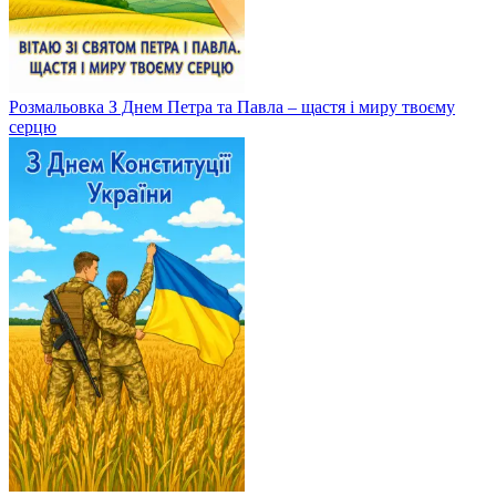
Розмальовка З Днем Петра та Павла – щастя і миру твоєму
серцю