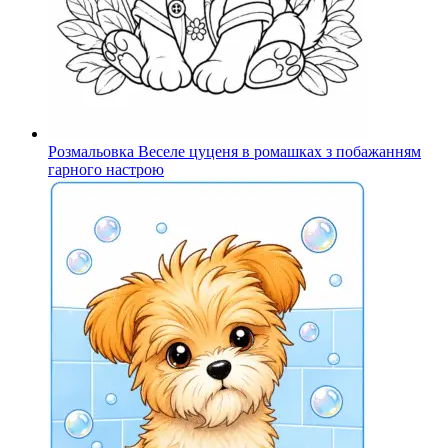
Розмальовка Веселе цуценя в ромашках з побажанням
гарного настрою