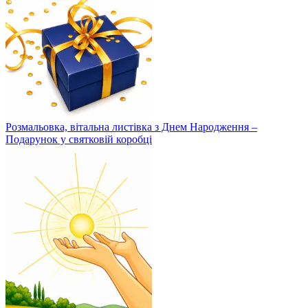
Розмальовка, вітальна листівка з Днем Народження –
Подарунок у святковій коробці