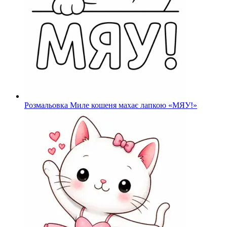
Розмальовка Миле кошеня махає лапкою «МЯУ!»