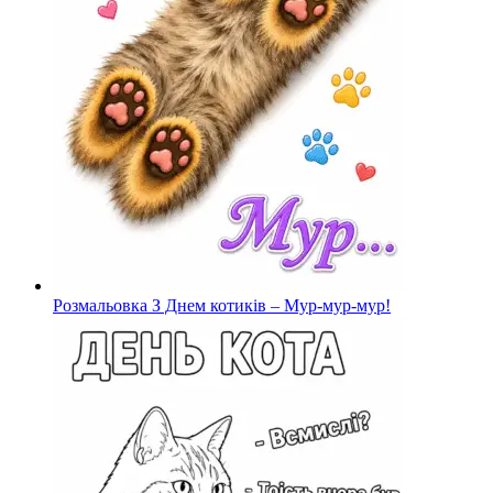
Розмальовка З Днем котиків – Мур-мур-мур!