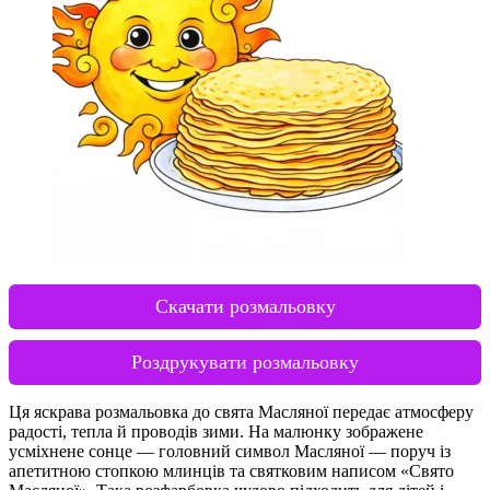
Скачати розмальовку
Роздрукувати розмальовку
Ця яскрава розмальовка до свята Масляної передає атмосферу
радості, тепла й проводів зими. На малюнку зображене
усміхнене сонце — головний символ Масляної — поруч із
апетитною стопкою млинців та святковим написом «Свято