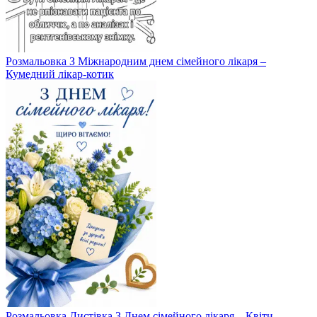
Розмальовка З Міжнародним днем сімейного лікаря –
Кумедний лікар-котик
Розмальовка Листівка З Днем сімейного лікаря – Квіти