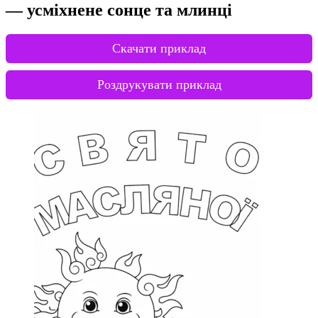
— усміхнене сонце та млинці
Скачати приклад
Роздрукувати приклад