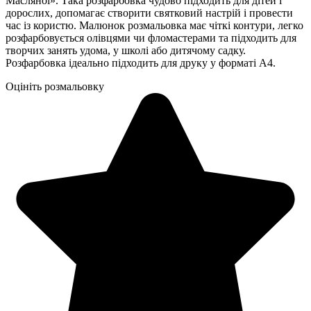
Масляної». Така розфарбовка чудово підходить для дітей і
дорослих, допомагає створити святковий настрій і провести
час із користю. Малюнок розмальовка має чіткі контури, легко
розфарбовується олівцями чи фломастерами та підходить для
творчих занять удома, у школі або дитячому садку.
Розфарбовка ідеально підходить для друку у форматі А4.
Оцініть розмальовку