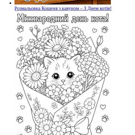
Розмальовка Кошеня з кавуном – З Днем котів!