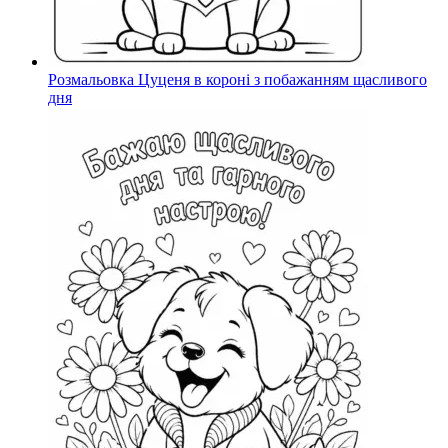
Розмальовка Цуценя в короні з побажанням щасливого
дня