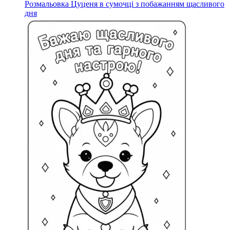
Розмальовка Цуценя в сумочці з побажанням щасливого
дня