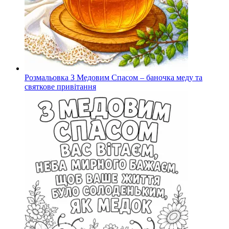
Розмальовка З Медовим Спасом – баночка меду та
святкове привітання