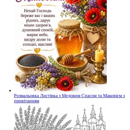
Розмальовка Листівка з Медовим Спасом та Маковієм з
привітанням