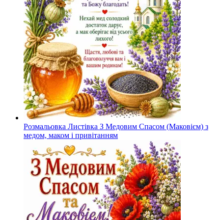
Розмальовка Листівка З Медовим Спасом (Маковієм) з
медом, маком і привітанням