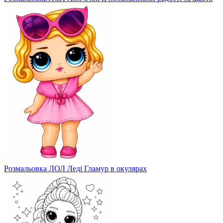
Розмальовка ЛОЛ Леді Гламур в окулярах