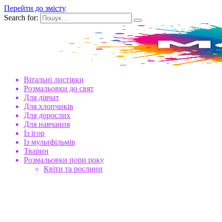
Перейти до змісту
Search for:
Вітальні листівки
Розмальовки до свят
Для дівчат
Для хлопчиків
Для дорослих
Для навчання
Із ігор
Із мультфільмів
Тварин
Розмальовки пори року
Квіти та рослини