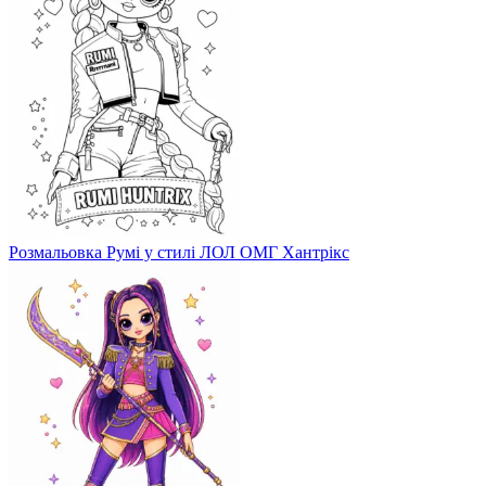
Розмальовка Румі у стилі ЛОЛ ОМГ Хантрікс