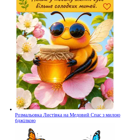
Розмальовка Листівка на Медовий Спас з милою
бджілкою