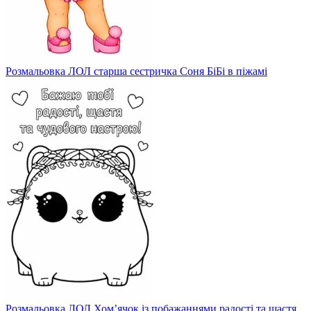
Розмальовка ЛОЛ старша сестричка Соня БіБі в піжамі
Розмальовка ЛОЛ Хом’ячок із побажаннями радості та щастя