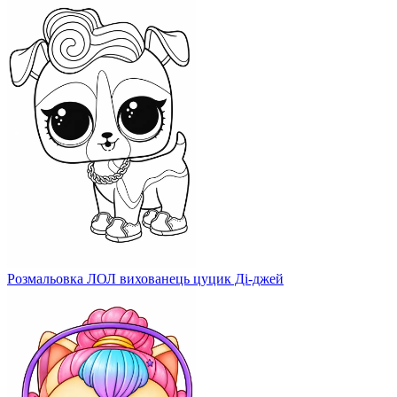
Розмальовка ЛОЛ вихованець цуцик Ді-джей