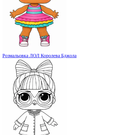
Розмальовка ЛОЛ Королева Бджола