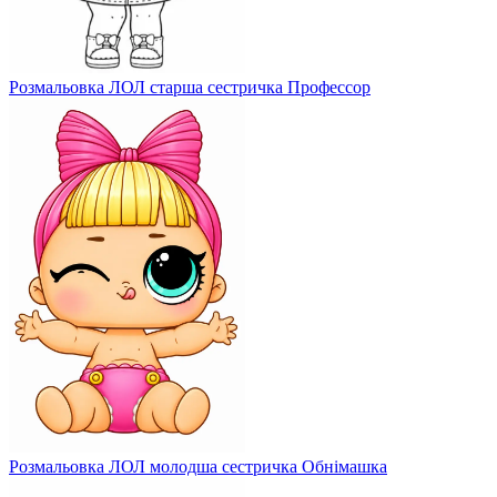
Розмальовка ЛОЛ старша сестричка Профессор
Розмальовка ЛОЛ молодша сестричка Обнімашка