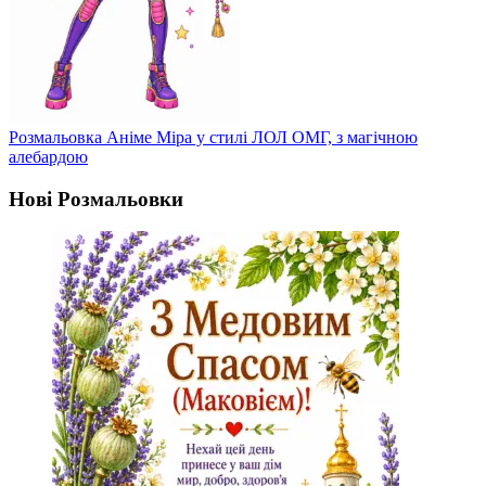
Розмальовка Аніме Міра у стилі ЛОЛ ОМГ, з магічною
алебардою
Нові Розмальовки