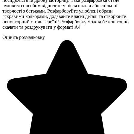
посидючість та дрібну моторику. Така розфарбовка стане
чудовим способом відпочинку після школи або спільної
творчості з батьками. Розфарбовуйте улюблені образи
яскравими кольорами, додавайте власні деталі та створюйте
неповторний стиль героїні! Розфарбовку можна безкоштовно
скачати та роздрукувати у форматі А4.
Оцініть розмальовку