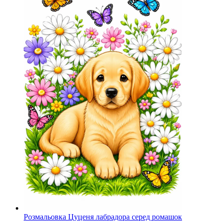
Розмальовка Цуценя лабрадора серед ромашок