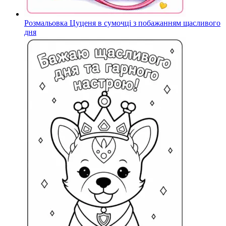
Розмальовка Цуценя в сумочці з побажанням щасливого
дня