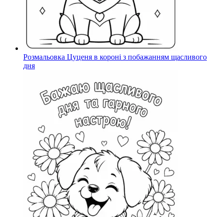
Розмальовка Цуценя в короні з побажанням щасливого
дня