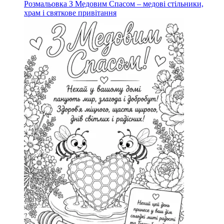
Розмальовка З Медовим Спасом – медові стільники,
храм і святкове привітання