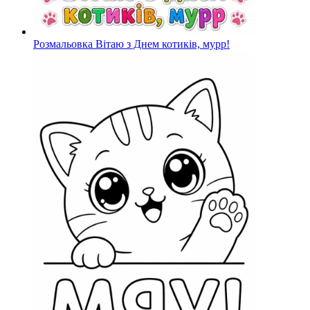
Розмальовка Вітаю з Днем котиків, мурр!