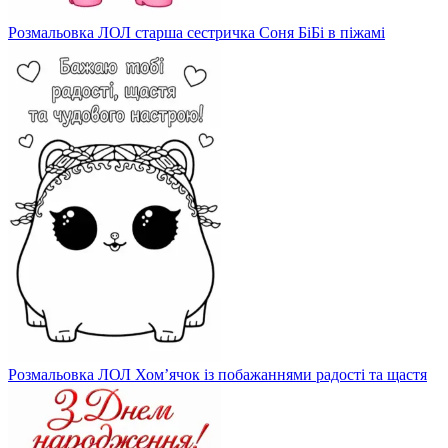
Розмальовка ЛОЛ старша сестричка Соня БіБі в піжамі
Розмальовка ЛОЛ Хом’ячок із побажаннями радості та щастя