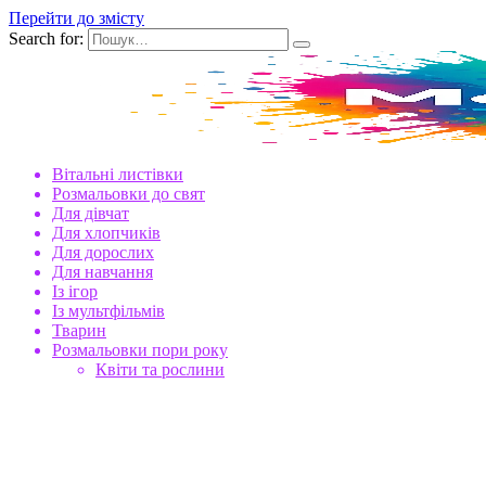
Перейти до змісту
Search for:
Вітальні листівки
Розмальовки до свят
Для дівчат
Для хлопчиків
Для дорослих
Для навчання
Із ігор
Із мультфільмів
Тварин
Розмальовки пори року
Квіти та рослини