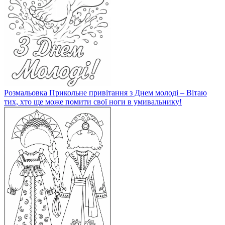
Розмальовка Прикольне привітання з Днем молоді – Вітаю
тих, хто ще може помити свої ноги в умивальнику!