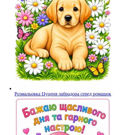
Розмальовка Цуценя лабрадора серед ромашок