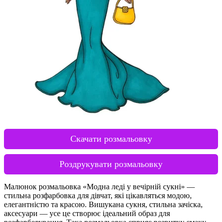
Скачати розмальовку
Роздрукувати розмальовку
Малюнок розмальовка «Модна леді у вечірній сукні» —
стильна розфарбовка для дівчат, які цікавляться модою,
елегантністю та красою. Вишукана сукня, стильна зачіска,
аксесуари — усе це створює ідеальний образ для