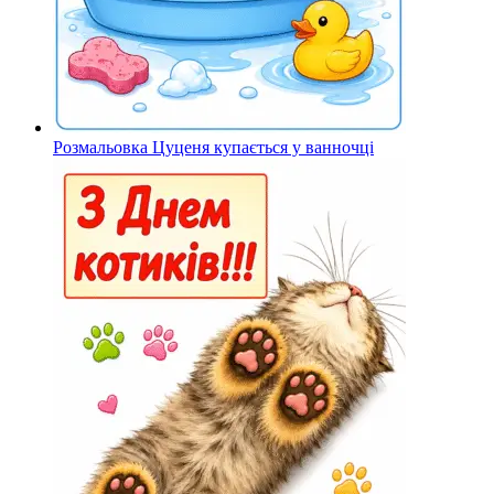
Розмальовка Цуценя купається у ванночці