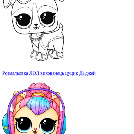
Розмальовка ЛОЛ вихованець цуцик Ді-джей