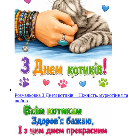
Розмальовка З Днем котиків – Ніжність, муркотіння та
любов