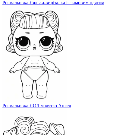
Розмальовка Лялька-вирізалка із зимовим одягом
Розмальовка ЛОЛ малятко Ангел