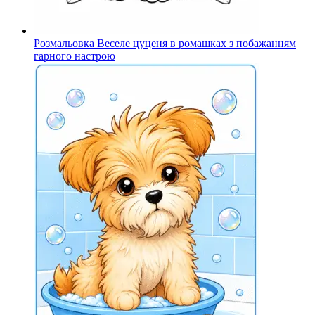
Розмальовка Веселе цуценя в ромашках з побажанням
гарного настрою