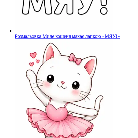
Розмальовка Миле кошеня махає лапкою «МЯУ!»