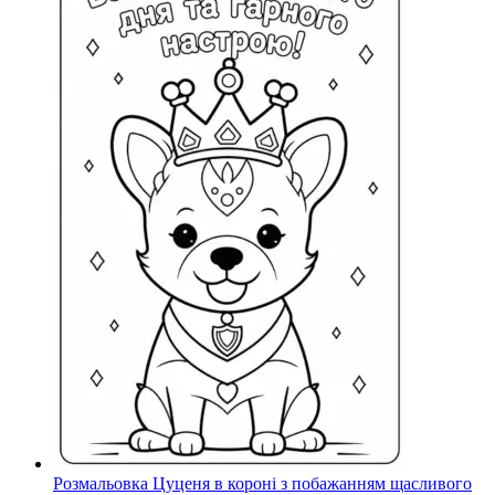
Розмальовка Цуценя в короні з побажанням щасливого