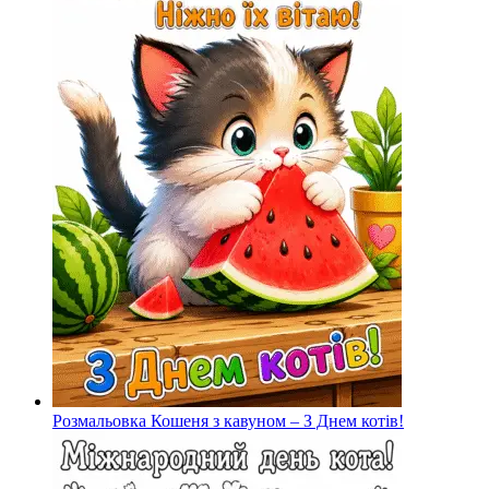
Розмальовка Кошеня з кавуном – З Днем котів!