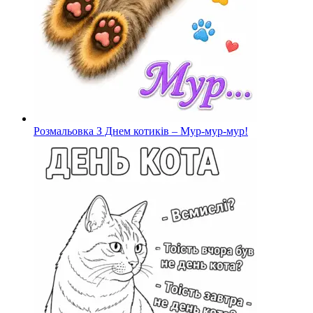
Розмальовка З Днем котиків – Мур-мур-мур!