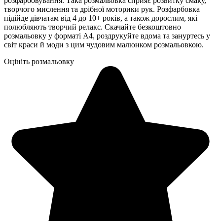
розфарбовування. Така розмальовка сприяє розвитку смаку,
творчого мислення та дрібної моторики рук. Розфарбовка
підійде дівчатам від 4 до 10+ років, а також дорослим, які
полюбляють творчий релакс. Скачайте безкоштовно
розмальовку у форматі А4, роздрукуйте вдома та зануртесь у
світ краси й моди з цим чудовим малюнком розмальовкою.
Оцініть розмальовку