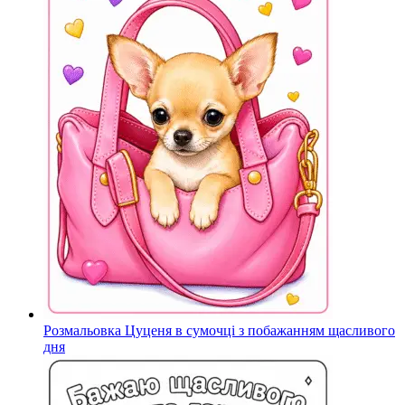
Розмальовка Цуценя в сумочці з побажанням щасливого
дня