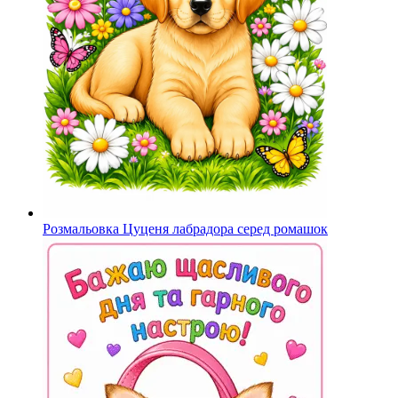
Розмальовка Цуценя лабрадора серед ромашок