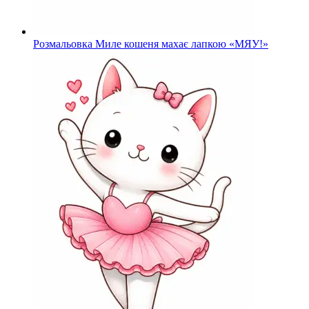
Розмальовка Миле кошеня махає лапкою «МЯУ!»