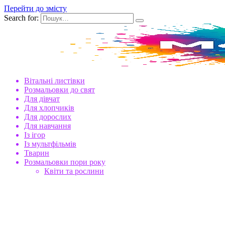
Перейти до змісту
Search for:
Вітальні листівки
Розмальовки до свят
Для дівчат
Для хлопчиків
Для дорослих
Для навчання
Із ігор
Із мультфільмів
Тварин
Розмальовки пори року
Квіти та рослини