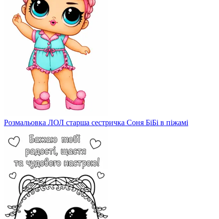
Розмальовка ЛОЛ старша сестричка Соня БіБі в піжамі