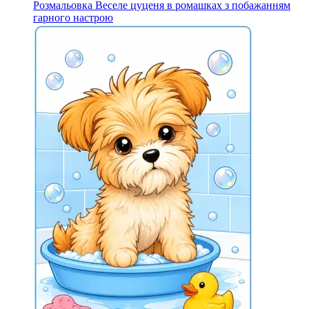
Розмальовка Веселе цуценя в ромашках з побажанням
гарного настрою