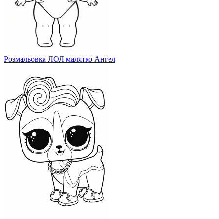
Розмальовка ЛОЛ малятко Ангел