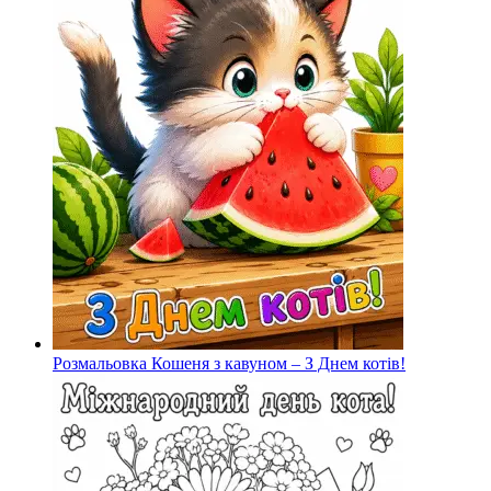
Розмальовка Кошеня з кавуном – З Днем котів!