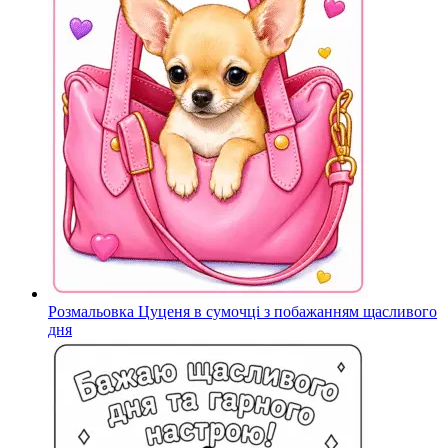
Розмальовка Цуценя в сумочці з побажанням щасливого
дня