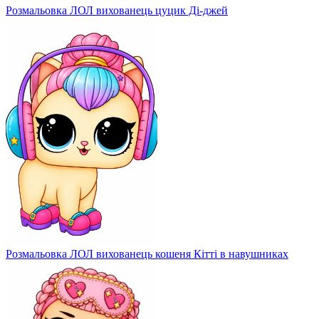
Розмальовка ЛОЛ вихованець цуцик Ді-джей
Розмальовка ЛОЛ вихованець кошеня Кітті в навушниках