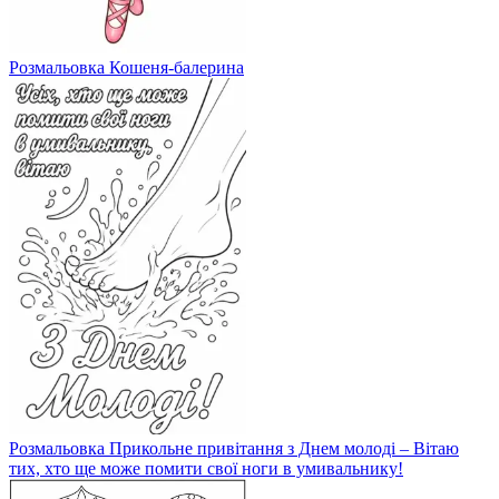
Розмальовка Кошеня-балерина
Розмальовка Прикольне привітання з Днем молоді – Вітаю
тих, хто ще може помити свої ноги в умивальнику!