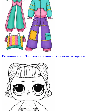
Розмальовка Лялька-вирізалка із зимовим одягом