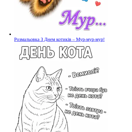
Розмальовка З Днем котиків – Мур-мур-мур!