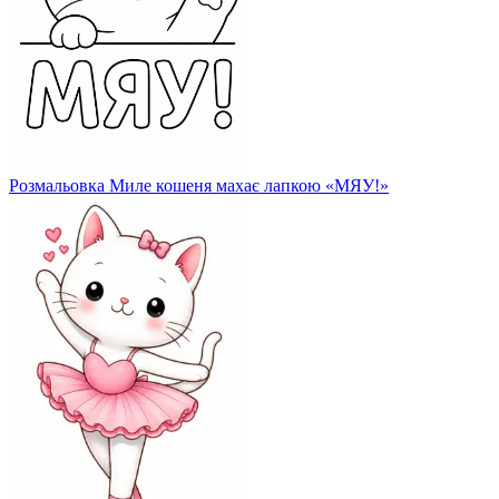
Розмальовка Миле кошеня махає лапкою «МЯУ!»