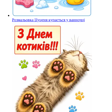
Розмальовка Цуценя купається у ванночці