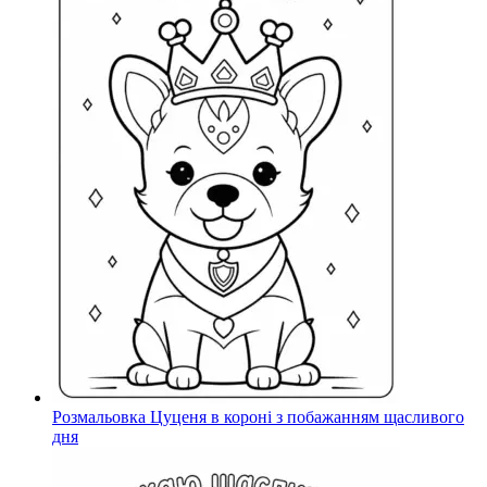
Розмальовка Цуценя в короні з побажанням щасливого
дня