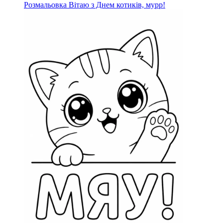
Розмальовка Вітаю з Днем котиків, мурр!