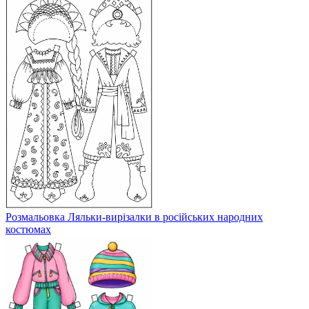
Розмальовка Ляльки-вирізалки в російських народних
костюмах