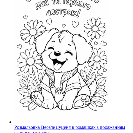
Розмальовка Веселе цуценя в ромашках з побажанням
гарного настрою