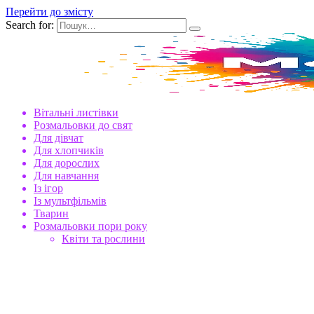
Перейти до змісту
Search for:
Вітальні листівки
Розмальовки до свят
Для дівчат
Для хлопчиків
Для дорослих
Для навчання
Із ігор
Із мультфільмів
Тварин
Розмальовки пори року
Квіти та рослини