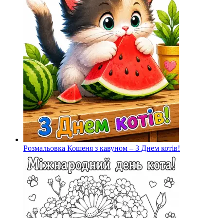
Розмальовка Кошеня з кавуном – З Днем котів!