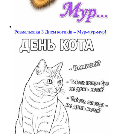
Розмальовка З Днем котиків – Мур-мур-мур!