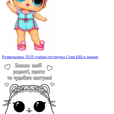
Розмальовка ЛОЛ старша сестричка Соня БіБі в піжамі