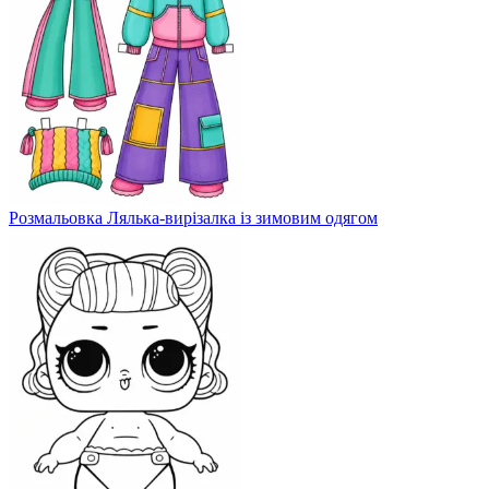
Розмальовка Лялька-вирізалка із зимовим одягом