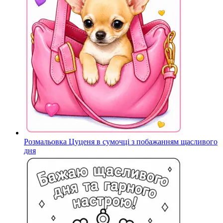
Розмальовка Цуценя в сумочці з побажанням щасливого
дня