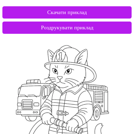
Скачати приклад
Роздрукувати приклад