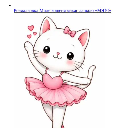
Розмальовка Миле кошеня махає лапкою «МЯУ!»