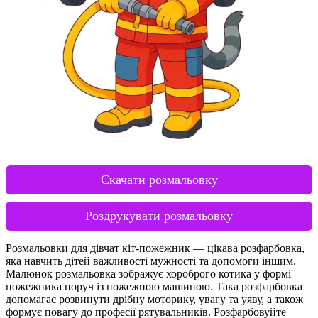
Скачати розмальовку
Роздрукувати розмальовку
Розмальовки для дівчат кіт-пожежник — цікава розфарбовка,
яка навчить дітей важливості мужності та допомоги іншим.
Малюнок розмальовка зображує хороброго котика у формі
пожежника поруч із пожежною машиною. Така розфарбовка
допомагає розвинути дрібну моторику, увагу та уяву, а також
формує повагу до професії рятувальників. Розфарбовуйте