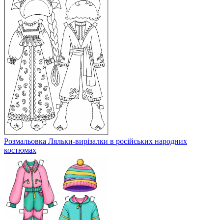
Розмальовка Ляльки-вирізалки в російських народних
костюмах