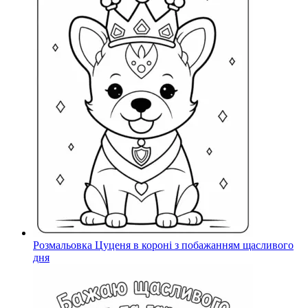
Розмальовка Цуценя в короні з побажанням щасливого
дня