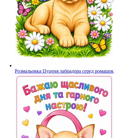
Розмальовка Цуценя лабрадора серед ромашок