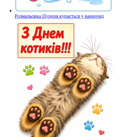
Розмальовка Цуценя купається у ванночці