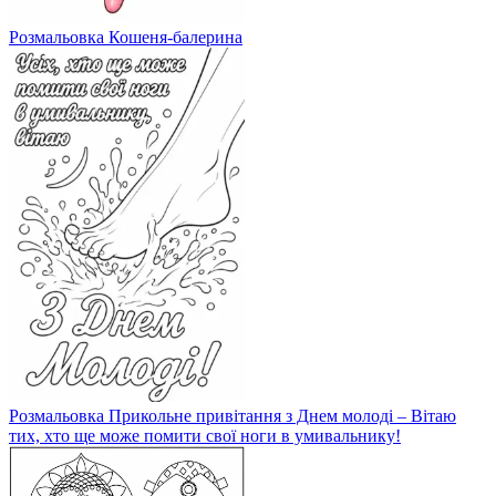
Розмальовка Кошеня-балерина
Розмальовка Прикольне привітання з Днем молоді – Вітаю
тих, хто ще може помити свої ноги в умивальнику!