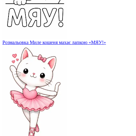
Розмальовка Миле кошеня махає лапкою «МЯУ!»