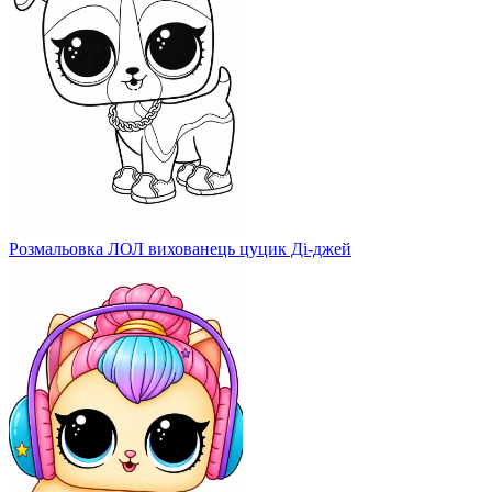
Розмальовка ЛОЛ вихованець цуцик Ді-джей