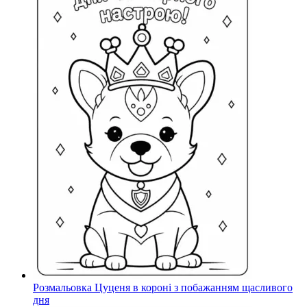
Розмальовка Цуценя в короні з побажанням щасливого
дня