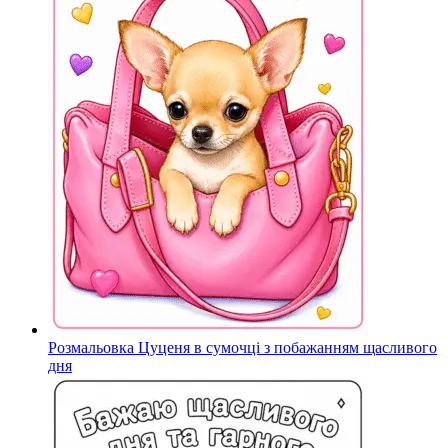
Розмальовка Цуценя в сумочці з побажанням щасливого
дня