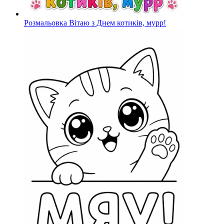
Розмальовка Вітаю з Днем котиків, мурр!