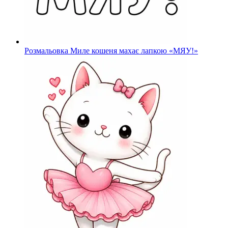
Розмальовка Миле кошеня махає лапкою «МЯУ!»