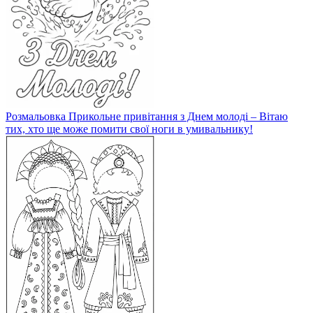
Розмальовка Прикольне привітання з Днем молоді – Вітаю
тих, хто ще може помити свої ноги в умивальнику!