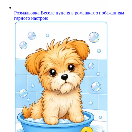
Розмальовка Веселе цуценя в ромашках з побажанням
гарного настрою