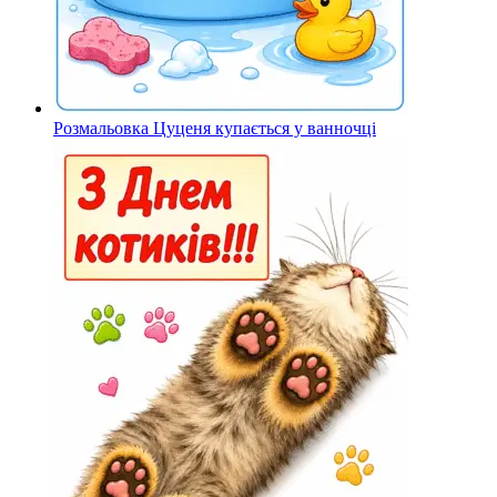
Розмальовка Цуценя купається у ванночці