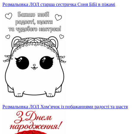
Розмальовка ЛОЛ старша сестричка Соня БіБі в піжамі
Розмальовка ЛОЛ Хом’ячок із побажаннями радості та щастя