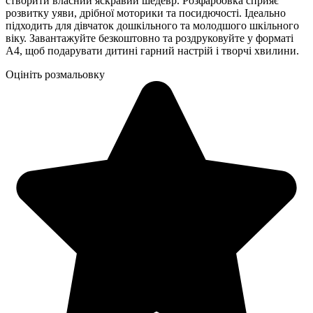
створити власний яскравий шедевр. Розфарбовка сприяє
розвитку уяви, дрібної моторики та посидючості. Ідеально
підходить для дівчаток дошкільного та молодшого шкільного
віку. Завантажуйте безкоштовно та роздруковуйте у форматі
А4, щоб подарувати дитині гарний настрій і творчі хвилини.
Оцініть розмальовку