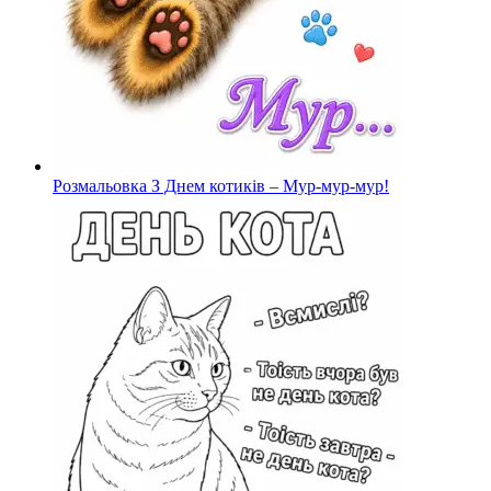
Розмальовка З Днем котиків – Мур-мур-мур!