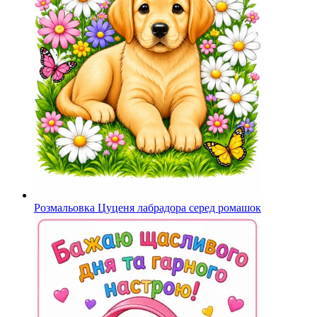
Розмальовка Цуценя лабрадора серед ромашок