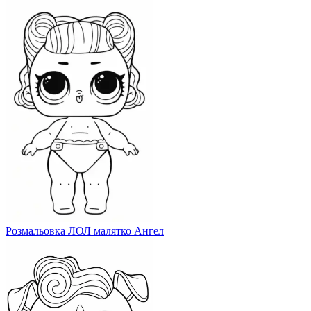
Розмальовка ЛОЛ малятко Ангел