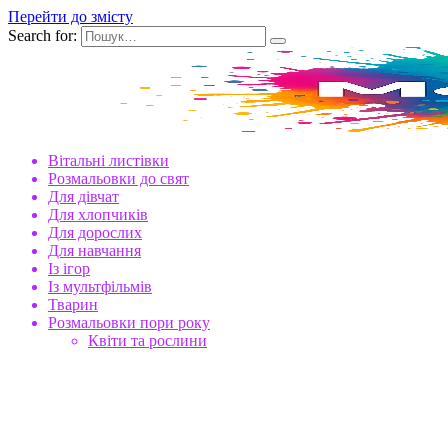
Перейти до змісту
Search for:
Вітальні листівки
Розмальовки до свят
Для дівчат
Для хлопчиків
Для дорослих
Для навчання
Із ігор
Із мультфільмів
Тварин
Розмальовки пори року
Квіти та рослини