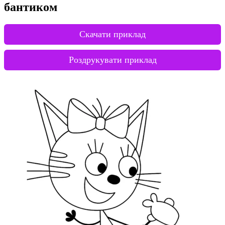
бантиком
Скачати приклад
Роздрукувати приклад