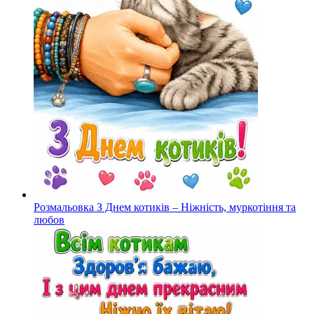
Розмальовка З Днем котиків – Ніжність, муркотіння та
любов