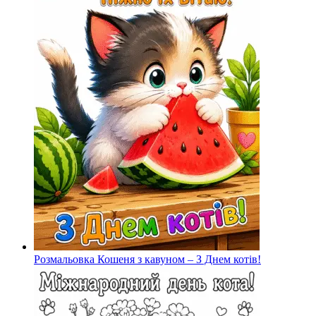
Розмальовка Кошеня з кавуном – З Днем котів!