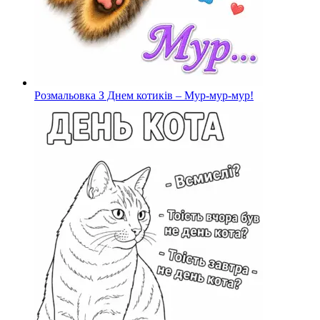
Розмальовка З Днем котиків – Мур-мур-мур!