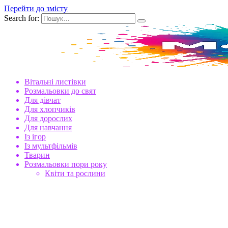
Перейти до змісту
Search for:
Вітальні листівки
Розмальовки до свят
Для дівчат
Для хлопчиків
Для дорослих
Для навчання
Із ігор
Із мультфільмів
Тварин
Розмальовки пори року
Квіти та рослини