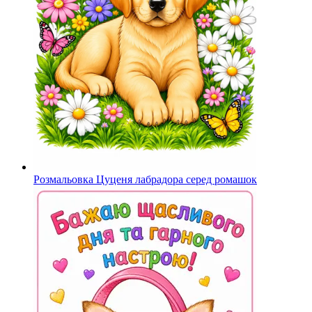
Розмальовка Цуценя лабрадора серед ромашок