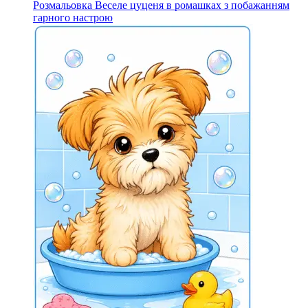
Розмальовка Веселе цуценя в ромашках з побажанням
гарного настрою