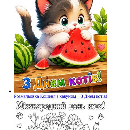
Розмальовка Кошеня з кавуном – З Днем котів!