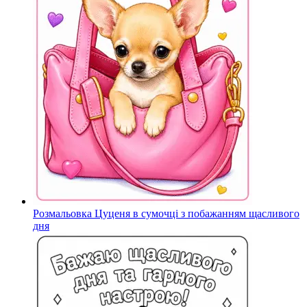
Розмальовка Цуценя в сумочці з побажанням щасливого
дня