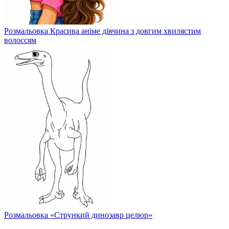
Розмальовка Красива аніме дівчина з довгим хвилястим
волоссям
Розмальовка «Стрункий динозавр целюр»