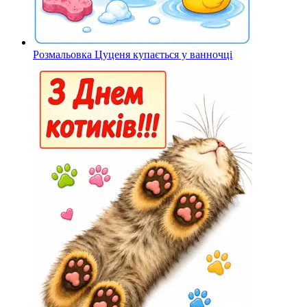
Розмальовка Цуценя купається у ванночці