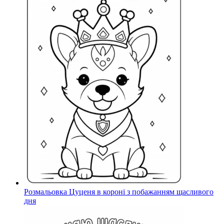
Розмальовка Цуценя в короні з побажанням щасливого
дня