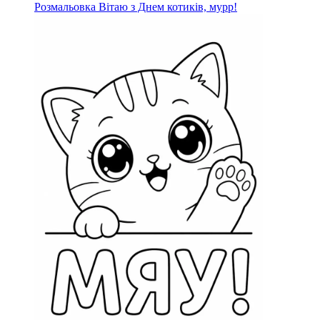
Розмальовка Вітаю з Днем котиків, мурр!