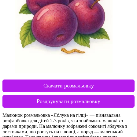
Скачати розмальовку
Роздрукувати розмальовку
Малюнок розмальовка «Яблука на гілці» — пізнавальна
розфарбовка для дітей 2-3 років, яка знайомить малюків з
дарами природи. На малюнку зображені соковиті яблучка з
листочками, що ростуть на гілочці, а поряд — маленький