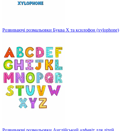
Розвиваючі розмальовки Буква X та ксилофон (xylophone)
Розвиваючі розмальовки Англійський алфавіт для дітей