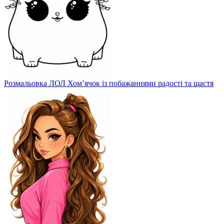
Розмальовка ЛОЛ Хом’ячок із побажаннями радості та щастя