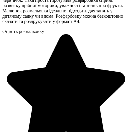
черв’ячок. Така проста і зрозуміла розфарбовка сприяє
розвитку дрібної моторики, уважності та знань про фрукти.
Малюнок розмальовка ідеально підходить для занять у
дитячому садку чи вдома. Розфарбовку можна безкоштовно
скачати та роздрукувати у форматі А4.
Оцініть розмальовку