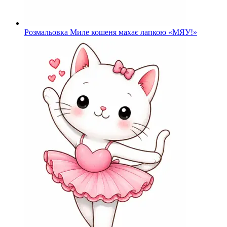
Розмальовка Миле кошеня махає лапкою «МЯУ!»