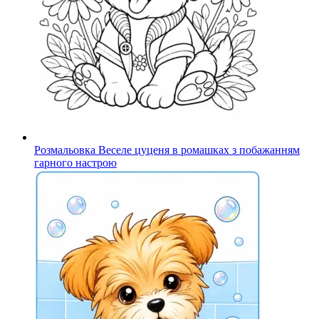
Розмальовка Веселе цуценя в ромашках з побажанням
гарного настрою