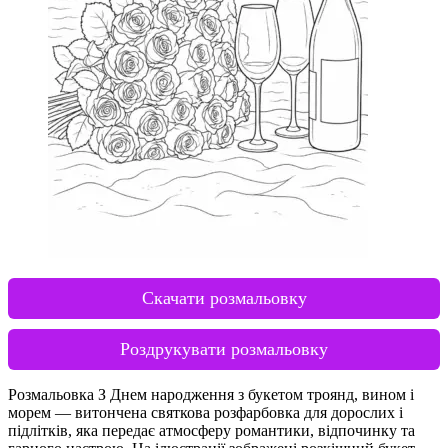
Скачати розмальовку
Роздрукувати розмальовку
Розмальовка З Днем народження з букетом троянд, вином і
морем — витончена святкова розфарбовка для дорослих і
підлітків, яка передає атмосферу романтики, відпочинку та