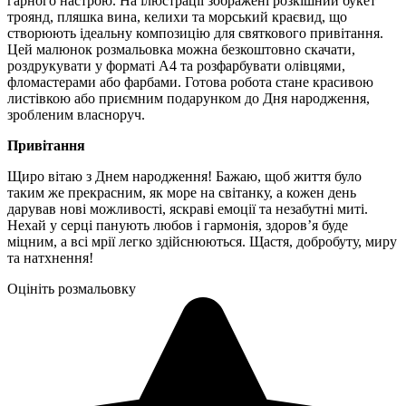
гарного настрою. На ілюстрації зображені розкішний букет
троянд, пляшка вина, келихи та морський краєвид, що
створюють ідеальну композицію для святкового привітання.
Цей малюнок розмальовка можна безкоштовно скачати,
роздрукувати у форматі А4 та розфарбувати олівцями,
фломастерами або фарбами. Готова робота стане красивою
листівкою або приємним подарунком до Дня народження,
зробленим власноруч.
Привітання
Щиро вітаю з Днем народження! Бажаю, щоб життя було
таким же прекрасним, як море на світанку, а кожен день
дарував нові можливості, яскраві емоції та незабутні миті.
Нехай у серці панують любов і гармонія, здоров’я буде
міцним, а всі мрії легко здійснюються. Щастя, добробуту, миру
та натхнення!
Оцініть розмальовку