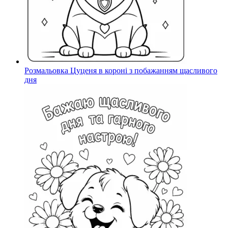
Розмальовка Цуценя в короні з побажанням щасливого
дня