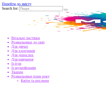
Перейти до змісту
Search for:
Вітальні листівки
Розмальовки до свят
Для дівчат
Для хлопчиків
Для дорослих
Для навчання
Із ігор
Із мультфільмів
Тварин
Розмальовки пори року
Квіти та рослини