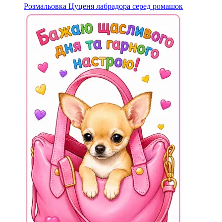
Розмальовка Цуценя лабрадора серед ромашок