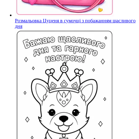
Розмальовка Цуценя в сумочці з побажанням щасливого
дня