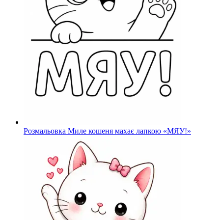
Розмальовка Миле кошеня махає лапкою «МЯУ!»