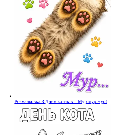
Розмальовка З Днем котиків – Мур-мур-мур!