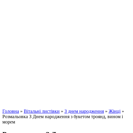
Головна
»
Вітальні листівки
»
З днем ​​народження
»
Жінці
»
Розмальовка З Днем народження з букетом троянд, вином і
морем