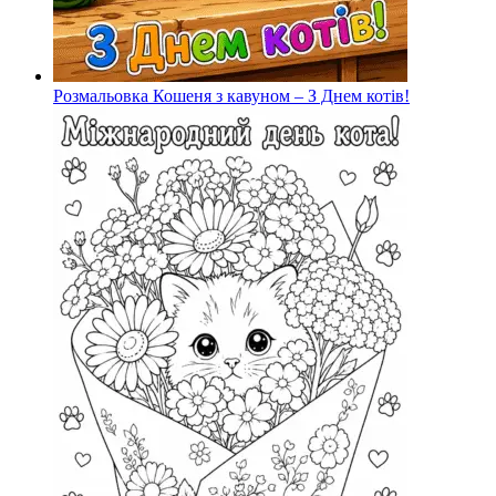
Розмальовка Кошеня з кавуном – З Днем котів!