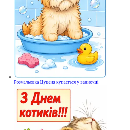
Розмальовка Цуценя купається у ванночці