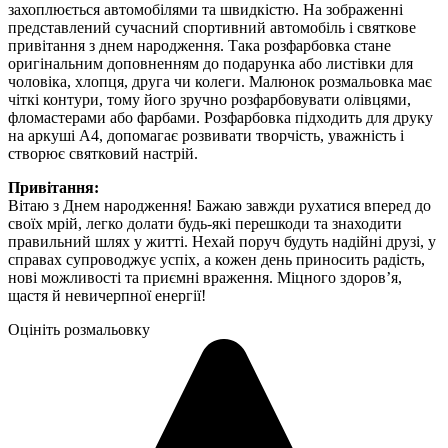
захоплюється автомобілями та швидкістю. На зображенні
представлений сучасний спортивний автомобіль і святкове
привітання з днем народження. Така розфарбовка стане
оригінальним доповненням до подарунка або листівки для
чоловіка, хлопця, друга чи колеги. Малюнок розмальовка має
чіткі контури, тому його зручно розфарбовувати олівцями,
фломастерами або фарбами. Розфарбовка підходить для друку
на аркуші А4, допомагає розвивати творчість, уважність і
створює святковий настрій.
Привітання:
Вітаю з Днем народження! Бажаю завжди рухатися вперед до
своїх мрій, легко долати будь-які перешкоди та знаходити
правильний шлях у житті. Нехай поруч будуть надійні друзі, у
справах супроводжує успіх, а кожен день приносить радість,
нові можливості та приємні враження. Міцного здоров’я,
щастя й невичерпної енергії!
Оцініть розмальовку