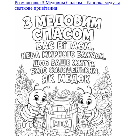
Розмальовка З Медовим Спасом – баночка меду та
святкове привітання