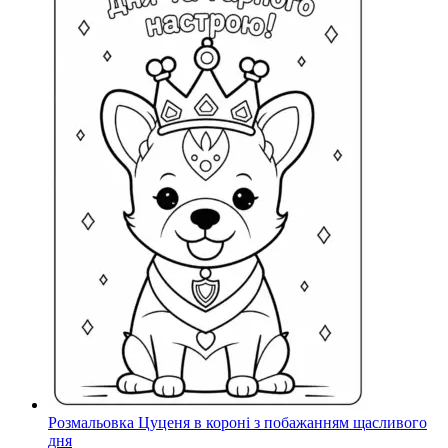
Розмальовка Цуценя в короні з побажанням щасливого
дня