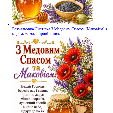
Розмальовка Листівка З Медовим Спасом (Маковієм) з
медом, маком і привітанням