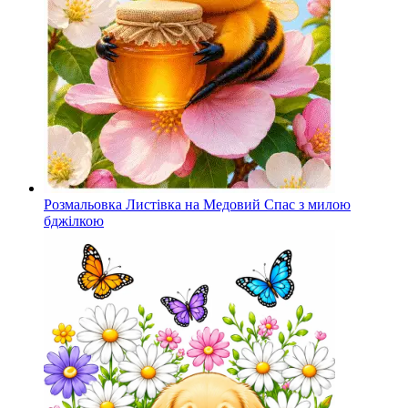
Розмальовка Листівка на Медовий Спас з милою
бджілкою