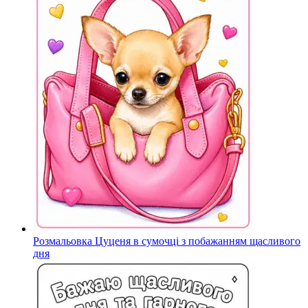
Розмальовка Цуценя в сумочці з побажанням щасливого
дня