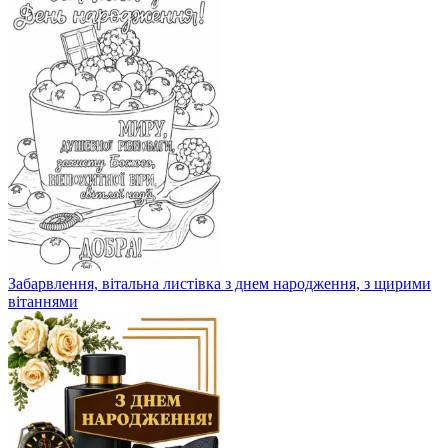
Забарвлення, вітальна листівка з днем ​​народження, з щирими
вітаннями