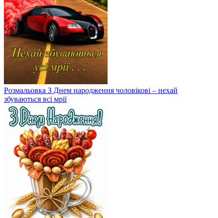
Розмальовка З Днем народження чоловікові – нехай
збуваються всі мрії