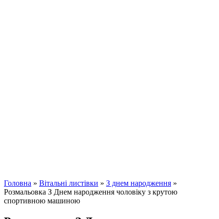
Головна
»
Вітальні листівки
»
З днем ​​народження
»
Розмальовка З Днем народження чоловіку з крутою
спортивною машиною