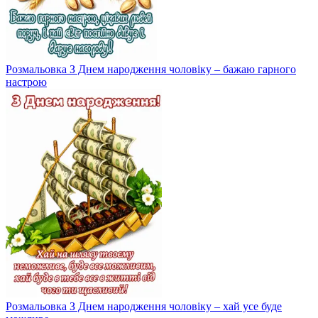
Розмальовка З Днем народження чоловіку – бажаю гарного
настрою
Розмальовка З Днем народження чоловіку – хай усе буде