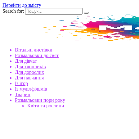
Перейти до змісту
Search for:
Вітальні листівки
Розмальовки до свят
Для дівчат
Для хлопчиків
Для дорослих
Для навчання
Із ігор
Із мультфільмів
Тварин
Розмальовки пори року
Квіти та рослини