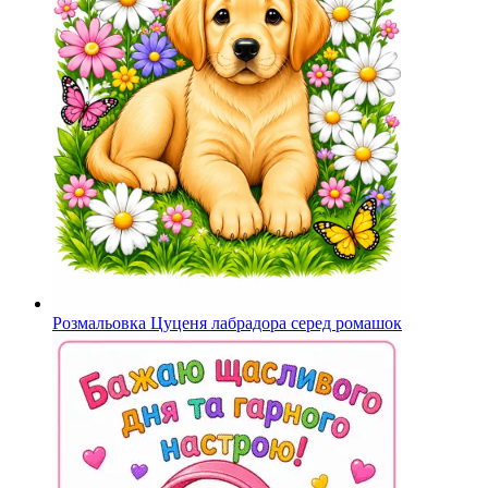
Розмальовка Цуценя лабрадора серед ромашок