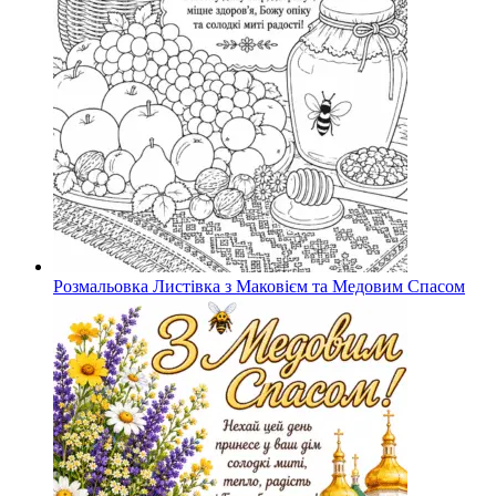
Розмальовка Листівка з Маковієм та Медовим Спасом