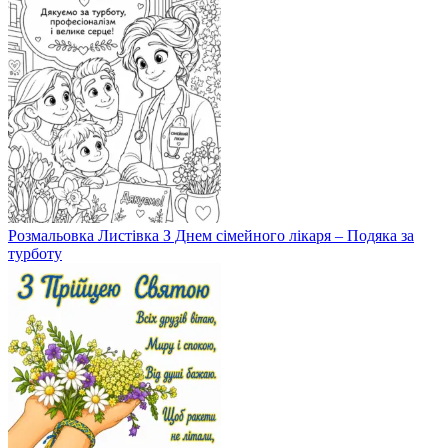
Розмальовка Листівка З Днем сімейного лікаря – Подяка за
турботу