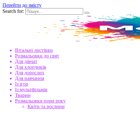
Перейти до змісту
Search for:
Вітальні листівки
Розмальовки до свят
Для дівчат
Для хлопчиків
Для дорослих
Для навчання
Із ігор
Із мультфільмів
Тварин
Розмальовки пори року
Квіти та рослини