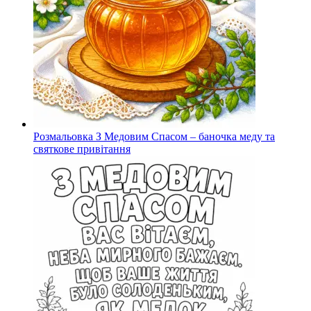
Розмальовка З Медовим Спасом – баночка меду та
святкове привітання