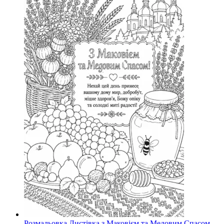
Розмальовка Листівка з Маковієм та Медовим Спасом