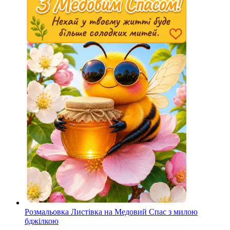
Розмальовка Листівка на Медовий Спас з милою
бджілкою