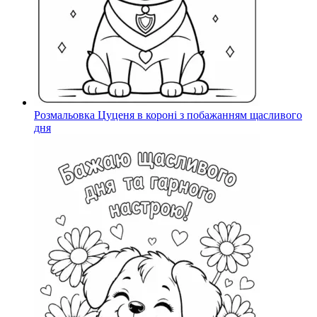
Розмальовка Цуценя в короні з побажанням щасливого
дня