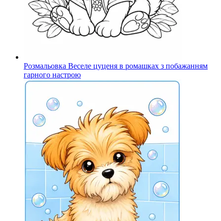
Розмальовка Веселе цуценя в ромашках з побажанням
гарного настрою