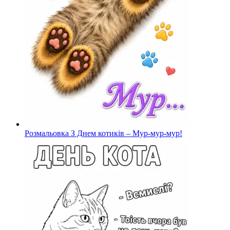
Розмальовка З Днем котиків – Мур-мур-мур!