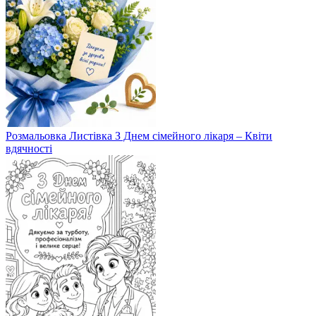
Розмальовка Листівка З Днем сімейного лікаря – Квіти
вдячності