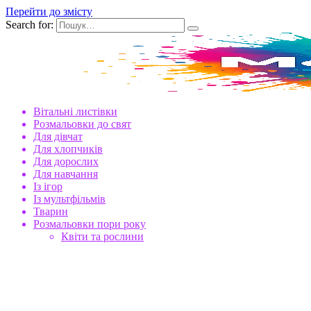
Перейти до змісту
Search for:
Вітальні листівки
Розмальовки до свят
Для дівчат
Для хлопчиків
Для дорослих
Для навчання
Із ігор
Із мультфільмів
Тварин
Розмальовки пори року
Квіти та рослини