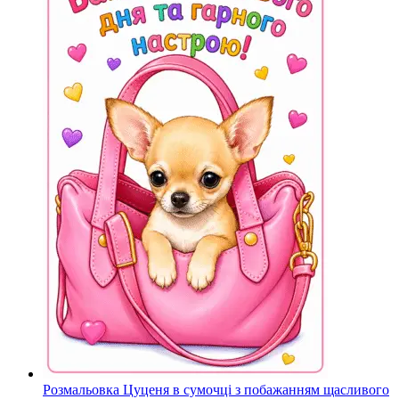
Розмальовка Цуценя в сумочці з побажанням щасливого