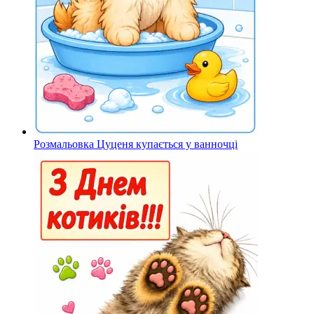
Розмальовка Цуценя купається у ванночці