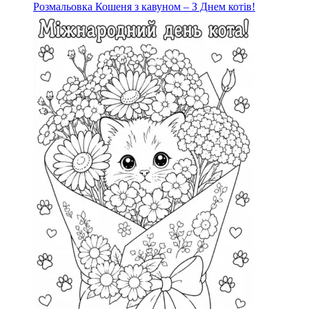
Розмальовка Кошеня з кавуном – З Днем котів!