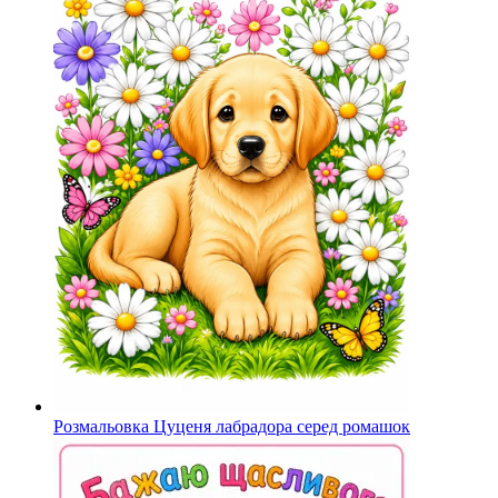
Розмальовка Цуценя лабрадора серед ромашок