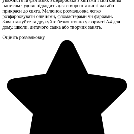
уважність та фантазію. Розфарбовка з квітами і святковим
написом чудово підходить для створення листівки або
прикраси до свята. Малюнок розмальовка легко
розфарбовувати олівцями, фломастерами чи фарбами.
Завантажуйте та друкуйте безкоштовно у форматі А4 для
дому, школи, дитячого садка або творчих занять.
Оцініть розмальовку