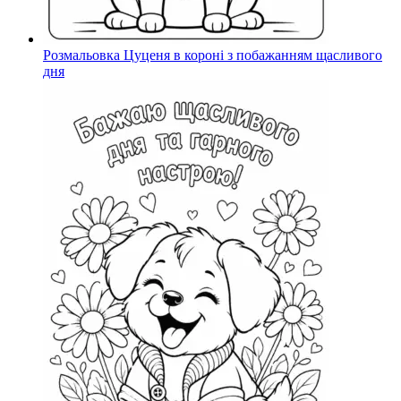
Розмальовка Цуценя в короні з побажанням щасливого
дня