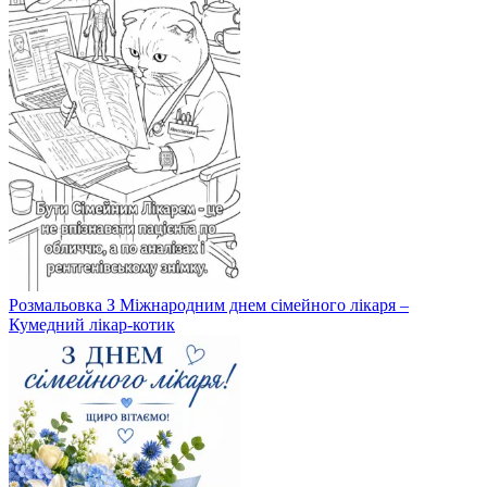
Розмальовка З Міжнародним днем сімейного лікаря –
Кумедний лікар-котик