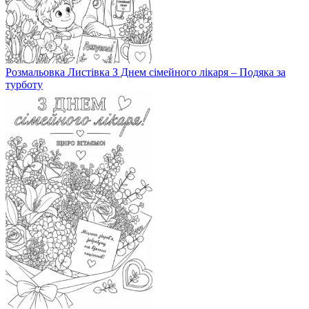
Розмальовка Листівка З Днем сімейного лікаря – Подяка за
турботу