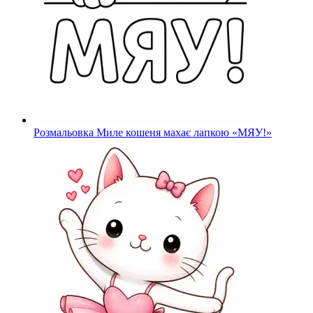
Розмальовка Миле кошеня махає лапкою «МЯУ!»