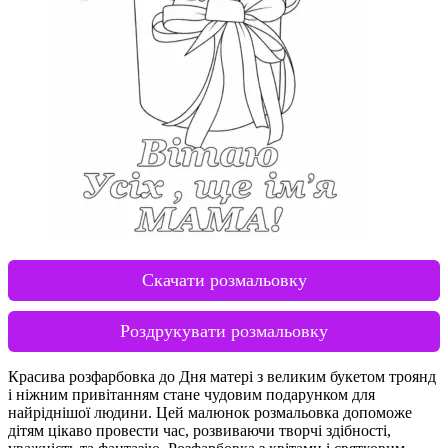
Скачати розмальовку
Роздрукувати розмальовку
Красива розфарбовка до Дня матері з великим букетом троянд
і ніжним привітанням стане чудовим подарунком для
найріднішої людини. Цей малюнок розмальовка допоможе
дітям цікаво провести час, розвиваючи творчі здібності,